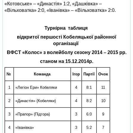
«Котовське» – «Династія» 1:2, «Дашківка» –
«Вільховатка» 2:0, «Іванівка» – «Вільховатка» 2:0.
Турнірна таблиця
відкритої першості Кобеляцької районної
організації
ВФСТ «Колос» з волейболу сезону 2014 – 2015 рр.
станом на 15.12.2014р.
№
Команда
Ігор
Партії
Очок
1
«Легіон Ери» Кобеляки
4
8:1
11
2
«Династія» (Кобеляки)
4
8:2
10
3
«Прапор» (Підгора)
3
6:0
9
4
«Іванівка»
3
5:2
7