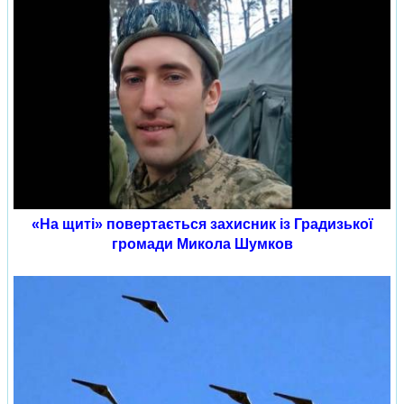
«На щиті» повертається захисник із Градизької
громади Микола Шумков