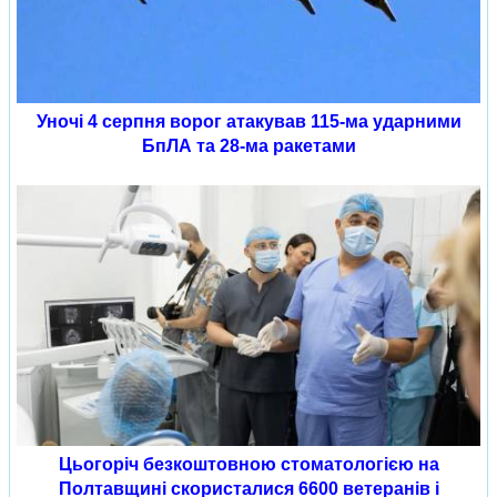
Уночі 4 серпня ворог атакував 115-ма ударними
БпЛА та 28-ма ракетами
Цьогоріч безкоштовною стоматологією на
Полтавщині скористалися 6600 ветеранів і