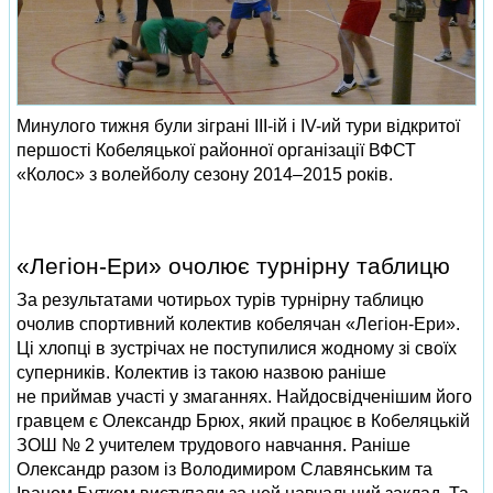
Минулого тижня були зіграні ІІІ-ій і IV-ий тури відкритої
першості Кобеляцької районної організації ВФСТ
«Колос» з волейболу сезону 2014–2015 років.
«Легіон-Ери» очолює турнірну таблицю
За результатами чотирьох турів турнірну таблицю
очолив спортивний колектив кобелячан «Легіон-Ери».
Ці хлопці в зустрічах не поступилися жодному зі своїх
суперників. Колектив із такою назвою раніше
не приймав участі у змаганнях. Найдосвідченішим його
гравцем є Олександр Брюх, який працює в Кобеляцькій
ЗОШ № 2 учителем трудового навчання. Раніше
Олександр разом із Володимиром Славянським та