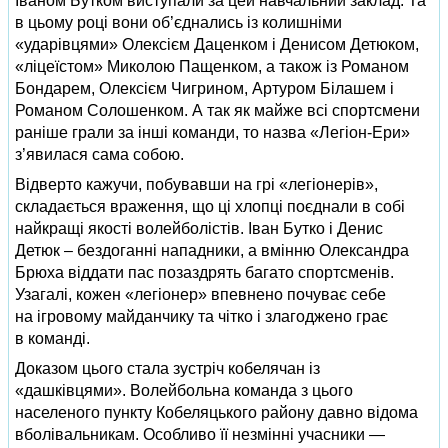
Іваном Бутком виступали за цей навчальний заклад. Та
в цьому році вони об’єднались із колишніми
«ударівцями» Олексієм Даценком і Денисом Детюком,
«ліцеїстом» Миколою Пащенком, а також із Романом
Бондарем, Олексієм Чигрином, Артуром Білашем і
Романом Солошенком. А так як майже всі спортсмени
раніше грали за інші команди, то назва «Легіон-Ери»
з’явилася сама собою.
Відверто кажучи, побувавши на грі «легіонерів»,
складається враження, що ці хлопці поєднали в собі
найкращі якості волейболістів. Іван Бутко і Денис
Детюк – бездоганні нападники, а вмінню Олександра
Брюха віддати пас позаздрять багато спортсменів.
Узагалі, кожен «легіонер» впевнено почуває себе
на ігровому майданчику та чітко і злагоджено грає
в команді.
Доказом цього стала зустріч кобелячан із
«дашківцями». Волейбольна команда з цього
населеного пункту Кобеляцького району давно відома
вболівальникам. Особливо її незмінні учасники —