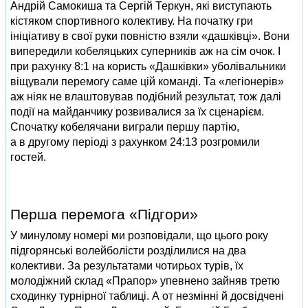
Андрій Самокиша та Сергій Теркун, які виступають
кістяком спортивного колективу. На початку гри
ініціативу в свої руки повністю взяли «дашківці». Вони
випередили кобеляцьких суперників аж на сім очок. І
при рахунку 8:1 на користь «Дашківки» уболівальники
віщували перемогу саме цій команді. Та «легіонерів»
аж ніяк не влаштовував подібний результат, тож далі
події на майданчику розвивалися за їх сценарієм.
Спочатку кобелячани виграли першу партію,
а в другому періоді з рахунком 24:13 розгромили
гостей.
Перша перемога «Підгори»
У минулому номері ми розповідали, що цього року
підгорянські волейболісти розділилися на два
колективи. За результатами чотирьох турів, їх
молодіжний склад «Прапор» упевнено зайняв третю
сходинку турнірної таблиці. А от незмінні й досвідчені