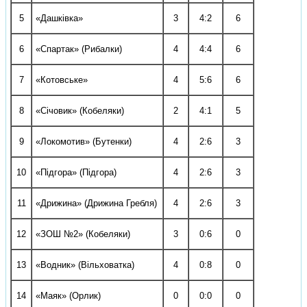
5
«Дашківка»
3
4:2
6
6
«Спартак» (Рибалки)
4
4:4
6
7
«Котовське»
4
5:6
6
8
«Січовик» (Кобеляки)
2
4:1
5
9
«Локомотив» (Бутенки)
4
2:6
3
10
«Підгора» (Підгора)
4
2:6
3
11
«Дрижина» (Дрижина Гребля)
4
2:6
3
12
«ЗОШ №2» (Кобеляки)
3
0:6
0
13
«Водник» (Вільховатка)
4
0:8
0
14
«Маяк» (Орлик)
0
0:0
0