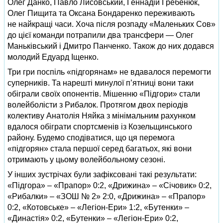
Олег Данко, Павло Лисовський, Геннадій Гребенюк,
Олег Пищита та Оксана Бондаренко переживають
не найкращі часи. Хоча після розпаду «Маленьких Сов»
до цієї команди потрапили два трансфери — Олег
Маньківський і Дмитро Панченко. Також до них додався
молодий Едуард Іщенко.
Три гри поспіль «підгорянам» не вдавалося перемогти
суперників. Та нарешті минулої п’ятниці вони таки
обіграли своїх опонентів. Мішенню «Підгори» стали
волейболісти з Рибалок. Протягом двох періодів
колективу Анатолія Няйка з мінімальним рахунком
вдалося обіграти спортсменів із Козельщинського
району. Будемо сподіватися, що ця перемога
«підгорян» стала першої серед багатьох, які вони
отримають у цьому волейбольному сезоні.
У інших зустрічах були зафіксовані такі результати:
«Підгора» – «Прапор» 0:2, «Дрижина» – «Січовик» 0:2,
«Рибалки» – «ЗОШ № 2» 2:0, «Дрижина» – «Прапор»
0:2, «Котовське» – «Легіон-Ери» 1:2, «Бутенки» –
«Династія» 0:2, «Бутенки» – «Легіон-Ери» 0:2,