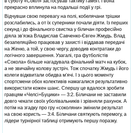
в суботу «Сокіл» застосував тактику гамбіт. І вона
прекрасно вплинула на подальші події у грі.
Відчувши свою перевагу на полі, кобелячани трішки
розслабились, а от їх суперники почали діяти. Із перших
секунд і до фінального свистка у біличан професійно
діяла зв'язка Владислав Савченко-Євген Жмудь. Влад
безапеляційно працював у захисті і віддавав передачі
на Женю, а той, у свою чергу, доводив контратаки до
логічного завершення. Узагалі, гра футболістів
«Сокола» більше нагадувала фінальний матч на кубок,
а не звичайну колову зустріч. Тож спочатку Жмудь і його
колеги відквитали обидва м'ячі. І з цього моменту
спортсмени обох колективів намагалися результативно
використати кожен шанс. Спершу це вдалося зробити
гравцям «Челсі+Буцики» — 3:2. Біличани не заставили
довго чекати своїх уболівальників і зрівняли рахунок. А
потім на згадку про гру «соколяни» змінили результат
на свою користь — 3:4. Біличани святкують перемогу, а
лідери турнірної таблиці отримують першу поразку.