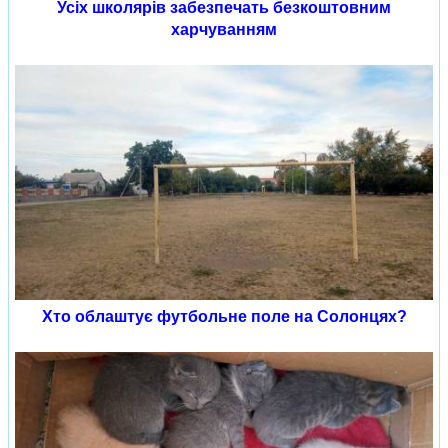
Усіх школярів забезпечать безкоштовним
харчуванням
Хто облаштує футбольне поле на Солонцях?