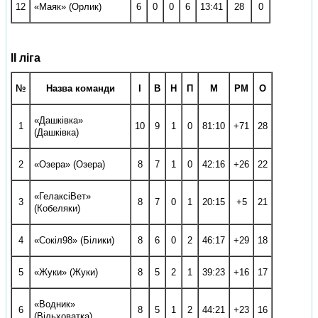
12
«Маяк» (Орлик)
6
0
0
6
13:41
­28
0
ІІ ліга
№
Назва команди
І
В
Н
П
М
РМ
О
«Дашківка»
1
10
9
1
0
81:10
+71
28
(Дашківка)
2
«Озера» (Озера)
8
7
1
0
42:16
+26
22
«Гелаксі­Вет»
3
8
7
0
1
20:15
+5
21
(Кобеляки)
4
«Сокіл­98» (Білики)
8
6
0
2
46:17
+29
18
5
«Жуки» (Жуки)
8
5
2
1
39:23
+16
17
«Водник»
6
8
5
1
2
44:21
+23
16
(Вільховатка)