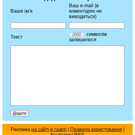
Ваш e-mail (в
Ваше ім'я
коментарях не
виводиться)
символів
Текст
залишилося
Реклама
на сайті
в газеті
|
Правила користування
|
Контакти
|
RSS