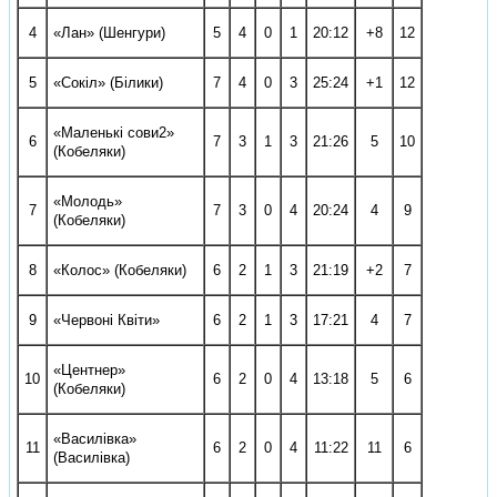
4
«Лан» (Шенгури)
5
4
0
1
20:12
+8
12
5
«Сокіл» (Білики)
7
4
0
3
25:24
+1
12
«Маленькі сови­2»
6
7
3
1
3
21:26
­5
10
(Кобеляки)
«Молодь»
7
7
3
0
4
20:24
­4
9
(Кобеляки)
8
«Колос» (Кобеляки)
6
2
1
3
21:19
+2
7
9
«Червоні Квіти»
6
2
1
3
17:21
­4
7
«Центнер»
10
6
2
0
4
13:18
­5
6
(Кобеляки)
«Василівка»
11
6
2
0
4
11:22
­11
6
(Василівка)