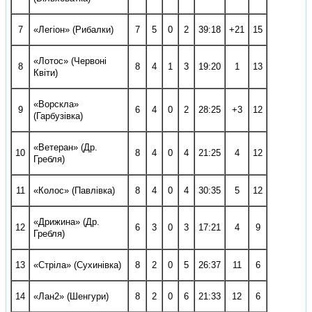
7
«Легіон» (Рибалки)
7
5
0
2
39:18
+21
15
«Лотос» (Червоні
8
8
4
1
3
19:20
­1
13
Квіти)
«Ворскла»
9
6
4
0
2
28:25
+3
12
(Гарбузівка)
«Ветеран» (Др.
10
8
4
0
4
21:25
­4
12
Гребля)
11
«Колос» (Павлівка)
8
4
0
4
30:35
­5
12
«Дрижина» (Др.
12
6
3
0
3
17:21
­4
9
Гребля)
13
«Стріла» (Сухинівка)
8
2
0
5
26:37
­11
6
14
«Лан­2» (Шенгури)
8
2
0
6
21:33
­12
6