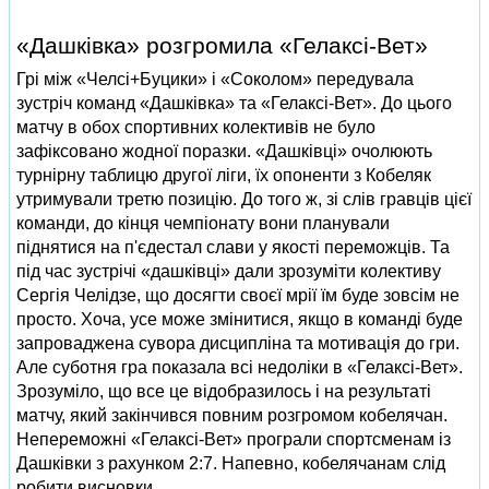
«Дашківка» розгромила «Гелаксі-Вет»
Грі між «Челсі+Буцики» і «Соколом» передувала
зустріч команд «Дашківка» та «Гелаксі-Вет». До цього
матчу в обох спортивних колективів не було
зафіксовано жодної поразки. «Дашківці» очолюють
турнірну таблицю другої ліги, їх опоненти з Кобеляк
утримували третю позицію. До того ж, зі слів гравців цієї
команди, до кінця чемпіонату вони планували
піднятися на п'єдестал слави у якості переможців. Та
під час зустрічі «дашківці» дали зрозуміти колективу
Сергія Челідзе, що досягти своєї мрії їм буде зовсім не
просто. Хоча, усе може змінитися, якщо в команді буде
запроваджена сувора дисципліна та мотивація до гри.
Але суботня гра показала всі недоліки в «Гелаксі-Вет».
Зрозуміло, що все це відобразилось і на результаті
матчу, який закінчився повним розгромом кобелячан.
Непереможні «Гелаксі-Вет» програли спортсменам із
Дашківки з рахунком 2:7. Напевно, кобелячанам слід
робити висновки.