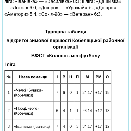
ліга: «Іванівка» — «Василівка» 8:1; ІІ ліга: «Дашківка»
— «Лотос» 6:0, «Дніпро» — «Урожай» +:-, «Дніпро» —
«Аматори» 5:4, «Сокіл-98» — «Ветеран» 6:3.
Турнірна таблиця
відкритої зимової першості Кобеляцької районної
організації
ВФСТ «Колос» з міні­футболу
І ліга
№
Назва команди
І
В
Н
П
М
РМ
О
«Челсі+Буцики»
1
7
6
0
1
34:17
+17
18
(Кобеляки)
«Проц­Енерго»
2
6
4
1
1
26:14
+12
13
(Кобеляки)
3
«Іванівка» (Іванівка)
7
4
0
3
34:17
+17
12