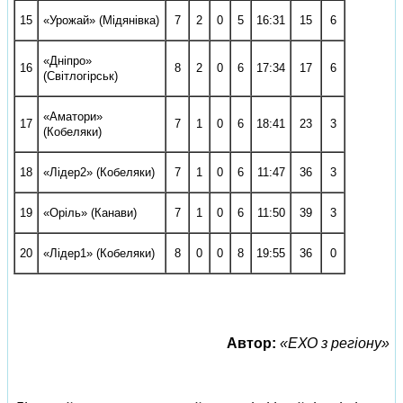
15
«Урожай» (Мідянівка)
7
2
0
5
16:31
­15
6
«Дніпро»
16
8
2
0
6
17:34
­17
6
(Світлогірськ)
«Аматори»
17
7
1
0
6
18:41
­23
3
(Кобеляки)
18
«Лідер­2» (Кобеляки)
7
1
0
6
11:47
­36
3
19
«Оріль» (Канави)
7
1
0
6
11:50
­39
3
20
«Лідер­1» (Кобеляки)
8
0
0
8
19:55
­36
0
Автор:
«ЕХО з регіону»