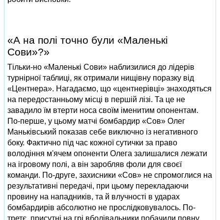
«А на полі точно були «Маленькі
Сови»?»
Тільки-но «Маленькі Сови» наблизилися до лідерів
турнірної таблиці, як отримали нищівну поразку від
«Центнера». Нагадаємо, що «центнерівці» знаходяться
на передостанньому місці в першій лізі. Та це не
завадило їм втерти носа своїм іменитим опонентам.
По-перше, у цьому матчі бомбардир «Сов» Олег
Маньківський показав себе виключно із негативного
боку. Фактично під час кожної сутички за право
володіння м'ячем опоненти Олега залишалися лежати
на ігровому полі, а він заробляв фоли для своєї
команди. По-друге, захисники «Сов» не спромоглися на
результативні передачі, при цьому перекладаючи
провину на нападників, та й влучності в ударах
бомбардирів абсолютно не прослідковувалось. По-
третє, присутні на грі вболівальники побачили повну