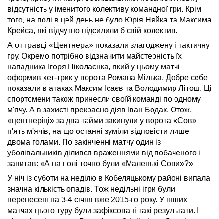
відсутність у іменитого колективу командної гри. Крім
того, на полі в цей день не було Юрія Няйка та Максима
Крейса, які відчутно підсилили б свій колектив.
А от гравці «Центнера» показали злагоджену і тактичну
гру. Окремо потрібно відзначити майстерність їх
нападника Ігоря Ніколаєнка, який у цьому матчі
оформив хет-трик у ворота Романа Мілька. Добре себе
показали в атаках Максим Ісаєв та Володимир Літош. Ці
спортсмени також принесли своїй команді по одному
м'ячу. А в захисті прекрасно діяв Іван Бодак. Отож,
«центнеріці» за два тайми закинули у ворота «Сов»
п'ять м'ячів, на що останні зуміли відповісти лише
двома голами. По закінченні матчу один із
уболівальників ділився враженнями від побаченого і
запитав: «А на полі точно були «Маленькі Сови»?»
У ніч із суботи на неділю в Кобеляцькому районі випала
значна кількість опадів. Тож недільні ігри були
перенесені на 3-4 січня вже 2015-го року. У інших
матчах цього туру були зафіксовані такі результати. І