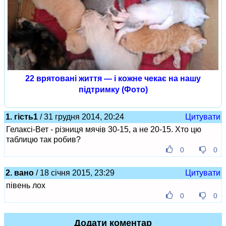
22 врятовані життя — і кожне чекає на нашу
підтримку (Фото)
1. гість1
/ 31 грудня 2014, 20:24
Цитувати
Гелаксі-Вет - різниця мячів 30-15, а не 20-15. Хто цю
таблицю так робив?
0
0
2. вано
/ 18 січня 2015, 23:29
Цитувати
півень лох
0
0
Додати коментар