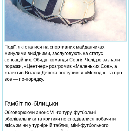
Події, які сталися на спортивних майданчиках
минулими вихідними, заслуговують на статус
сенсаційних. Обидві команди Сергія Челідзе зазнали
поразки, «Центнер» розгромив «Маленьких Сов», а
колектив Віталія Детюка поступився «Молоді». Та про
все — по-порядку.
Гамбіт по-білицьки
Обговорюючи анонс VII-го туру, футбольні
вболівальники та критики не сподівалися побачити
якісь зміни у турнірній таблиці міні-футбольного