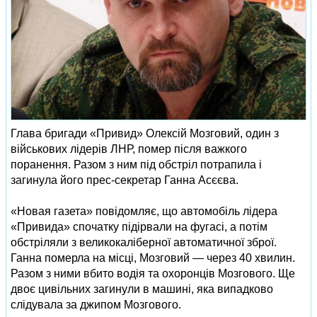
Глава бригади «Привид» Олексій Мозговий, один з
військових лідерів ЛНР, помер після важкого
поранення. Разом з ним під обстріл потрапила і
загинула його прес-секретар Ганна Асєєва.
«Новая газета» повідомляє, що автомобіль лідера
«Привида» спочатку підірвали на фугасі, а потім
обстріляли з великокаліберної автоматичної зброї.
Ганна померла на місці, Мозговий — через 40 хвилин.
Разом з ними вбито водія та охоронців Мозгового. Ще
двоє цивільних загинули в машині, яка випадково
слідувала за джипом Мозгового.