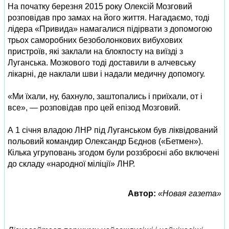
На початку березня 2015 року Олексій Мозговий
розповідав про замах на його життя. Нагадаємо, тоді
лідера «Привида» намагалися підірвати з допомогою
трьох саморобних безоболонкових вибухових
пристроїв, які заклали на блокпосту на виїзді з
Луганська. Мозкового тоді доставили в алчевську
лікарні, де наклали шви і надали медичну допомогу.
«Ми їхали, ну, бахнуло, заштопались і приїхали, от і
все», — розповідав про цей епізод Мозговий.
А 1 січня владою ЛНР під Луганськом був ліквідований
польовий командир Олександр Бєднов («Бетмен»).
Кілька угруповань згодом були роззброєні або включені
до складу «народної міліції» ЛНР.
Автор:
«Новая газета»