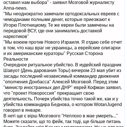
оставил нам выбора" - заявил Мозговой журналисту
Anna-news.
"Мы неоднократно замечали ортодоксальных евреев с
чемоданами полными денег, которые приезжают к
Игорю Плотницкому. Те же евреи были замечены на
передовой ВСУ, где они занимались доставкой
наркотиков"
"Мы воюем против Нового Израиля. Я отдаю себе отчет
в том, что наш враг не украинцы, а еврейские олигархи
и их американские кураторы" Русская Сторона
Реальности
Очередное ритуальное убийство. В иудейский праздник
Шавуот (День дарования Торы) вечером 23 мая убит из
засады последний независимый коммандир движения
"ополчения Донбасса" Алексей Мозговой. Перед этим
"министр иностранных дел ДНР" еврей Кофман заявил,
что "проект Новороссия" прекращает свою
деятельность. Почерк убийства точно такой же, как и у
убийства коммандира Беднова, о котором WotanJugend
говорил в январе.
В неті ще є вірш Мозгового "Неплохо в мае умереть..."
Можете сказати, що то фейк, так тоді, ще більше питань