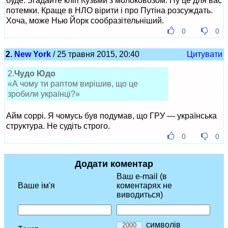
буде. Згадайте кліп Кузьми з молоковозом. Ну це для вас
потемки. Краще в НЛО вірити і про Путіна розсуждать.
Хоча, може Нью Йорк сообразітельніший.
0
0
2.
New York
/ 25 травня 2015, 20:40
Цитувати
2.
Чудо Юдо
«А чому ти раптом вирішив, що це
зробили українці?»
Айм соррі. Я чомусь був подумав, що ГРУ — українська
структура. Не судіть строго.
0
0
Додати коментар
Ваш e-mail (в
Ваше ім'я
коментарях не
виводиться)
символів