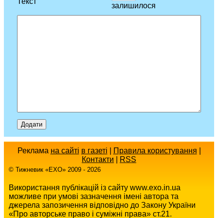
Текст
залишилося
Реклама
на сайті
в газеті
|
Правила користування
|
Контакти
|
RSS
© Тижневик «EХO» 2009 - 2026
Використання публікацій із сайту www.exo.in.ua
можливе при умові зазначення імені автора та
джерела запозичення відповідно до Закону України
«Про авторське право і суміжні права» ст.21.