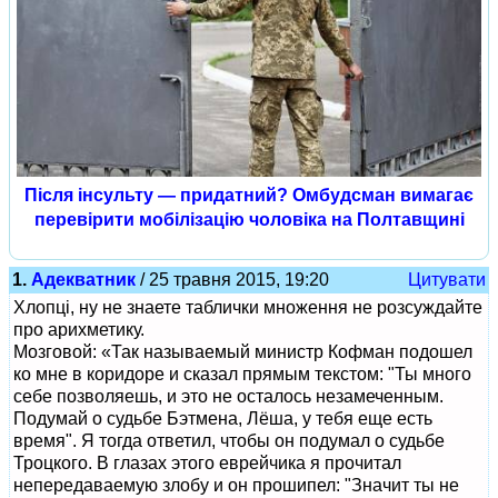
Після інсульту — придатний? Омбудсман вимагає
перевірити мобілізацію чоловіка на Полтавщині
1.
Адекватник
/ 25 травня 2015, 19:20
Цитувати
Хлопці, ну не знаете таблички множення не розсуждайте
про арихметику.
Мозговой: «Так называемый министр Кофман подошел
ко мне в коридоре и сказал прямым текстом: "Ты много
себе позволяешь, и это не осталось незамеченным.
Подумай о судьбе Бэтмена, Лёша, у тебя еще есть
время". Я тогда ответил, чтобы он подумал о судьбе
Троцкого. В глазах этого еврейчика я прочитал
непередаваемую злобу и он прошипел: "Значит ты не