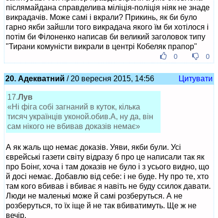
післямайдана справделива міліція-поліція ніяк не знаде
викрадачів. Може самі і вкрали? Прикинь, як би було
гарно якби зайшли того викрадача якого їм би хотілося і
потім би Філоненко написав би великий заголовок типу
"Тирани комуністи викрали в центрі Кобеляк прапор"
0
0
20. Адекватний
/ 20 вересня 2015, 14:56
Цитувати
17.
Лув
«Ні фіга собі загнаний в куток, кілька
тисяч українців уконой.обив.А, ну да, він
сам нікого не вбивав доказів немає»
А як жаль що немає доказів. Уяви, якби були. Усі
єврейські газети світу відразу б про це написали так як
про Боінг, хоча і там доказів не було і з усього видно, що
й досі немає. Добавлю від себе: і не буде. Ну про те, хто
там кого вбивав і вбиває я навіть не буду ссилок давати.
Люди не маленькі може й самі розберуться. А не
розберуться, то їх іще й не так вбиватимуть. Ще ж не
вечір.