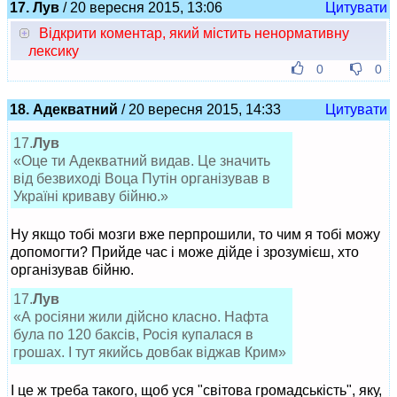
17. Лув
/ 20 вересня 2015, 13:06
Цитувати
Відкрити коментар, який містить ненормативну
лексику
0
0
18. Адекватний
/ 20 вересня 2015, 14:33
Цитувати
17.
Лув
«Оце ти Адекватний видав. Це значить
від безвиході Воца Путін організував в
Україні криваву бійню.»
Ну якщо тобі мозги вже перпрошили, то чим я тобі можу
допомогти? Прийде час і може дійде і зрозумієш, хто
організував бійню.
17.
Лув
«А росіяни жили дійсно класно. Нафта
була по 120 баксів, Росія купалася в
грошах. І тут якийсь довбак віджав Крим»
І це ж треба такого, щоб уся "світова громадськість", яку,