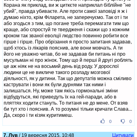
Корана як приклад, ви ж циткєте наприклал біблійне "не
убий", правда убиваєте. Але проти самої заповіді я ж і
думаю ніхто, крім Філарета, не заперечуємо. Так от і ти
або згодься з тим, що погане треба перемагати тим що
краще, або спростуй те твердженя і скажи що з кожним
кроком так званої еволції людство повинно робити все
гірше і гірше. Про обрізання я просто запитаня задавав,
щоб хтось із лікарів пояснив, але вони мовчать. А ти
його не уважно читав, бо не задавав би питань ні про
мусульман ні про жінок. Тому що й перші й другі роблять
це аж ніяк не на восьмий день від роду. У дорослої
людини це не викличе такого розладу мозгової
діяльності, як у дитини. Так що депутатів можна сміливо
каструвати і вони як були дурнями так ними і
залишаться. Ну, може там якісь гормональні зміни
відбудуться, які приведуть їх на гей-паради, або в
пляттях ходити стануть. То питаня не до мене. От взяв
би тут хто і пояснив. А то розумні тільки кричати Слава...
Да, скоро і ти кізяк куритимеш.
0
0
7. Лув
/ 19 вересня 2015, 10:48
Цитувати