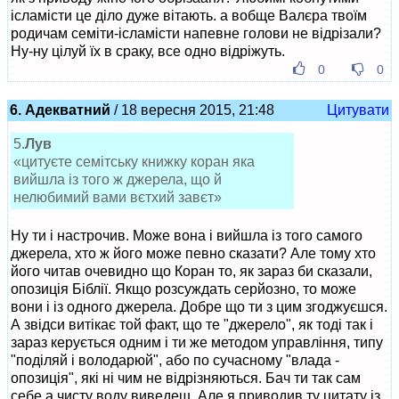
ісламісти це діло дуже вітають. а вобще Валєра твоїм
родичам семіти-ісламісти напевне голови не відрізали?
Ну-ну цілуй їх в сраку, все одно відріжуть.
0
0
6. Адекватний
/ 18 вересня 2015, 21:48
Цитувати
5.
Лув
«цитуєте семітську книжку коран яка
вийшла із того ж джерела, що й
нелюбимий вами вєтхий завєт»
Ну ти і настрочив. Може вона і вийшла із того самого
джерела, хто ж його може певно сказати? Але тому хто
його читав очевидно що Коран то, як зараз би сказали,
опозиція Біблії. Якщо розсуждать серйозно, то може
вони і із одного джерела. Добре що ти з цим згоджуєшся.
А звідси витікає той факт, що те "джерело", як тоді так і
зараз керується одним і ти же методом управління, типу
"поділяй і володарюй", або по сучасному "влада -
опозиція", які ні чим не відрізняються. Бач ти так сам
себе а чисту воду виведеш. Але я приводив ту цитату із