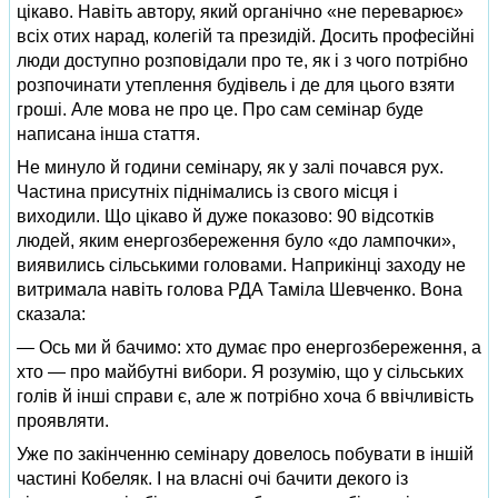
цікаво. Навіть автору, який органічно «не переварює»
всіх отих нарад, колегій та президій. Досить професійні
люди доступно розповідали про те, як і з чого потрібно
розпочинати утеплення будівель і де для цього взяти
гроші. Але мова не про це. Про сам семінар буде
написана інша стаття.
Не минуло й години семінару, як у залі почався рух.
Частина присутніх піднімались із свого місця і
виходили. Що цікаво й дуже показово: 90 відсотків
людей, яким енергозбереження було «до лампочки»,
виявились сільськими головами. Наприкінці заходу не
витримала навіть голова РДА Таміла Шевченко. Вона
сказала:
— Ось ми й бачимо: хто думає про енергозбереження, а
хто — про майбутні вибори. Я розумію, що у сільських
голів й інші справи є, але ж потрібно хоча б ввічливість
проявляти.
Уже по закінченню семінару довелось побувати в іншій
частині Кобеляк. І на власні очі бачити декого із