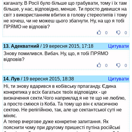
каганату. В Росії було більше що грабувати, тому і їх там
більше, у нас, відповідно, менше. Ти просто дивишся на
світ з використанням вбитих в голову стереотипів і тому
не хочеш, чи не можеш цього збагнути. Ну, на що я тобі
ПРЯМО не відповів?
0
0
13. Адекватний
/ 19 вересня 2015, 17:18
Цитувати
Знову помилився. Вибач. Ну, що, я тобі ПРЯМО
відповів?
0
0
14. Лув
/ 19 вересня 2015, 18:38
Цитувати
Ні, ти знову вдарився в кобівську прпаганду. Єдина
конкретика у всіх багатьох твоїх відповідях - це
визначення секти.Чого наприклад я не те що не люблю,
а просто сміюся із Коба. Та тому що він є класичною
сектою. Не релігійною, так, але це сектантської суті не
міняє.
А тепер вчергове дуже конкретне запитання. Як
пояснити чому при другому пришесті путіна російські