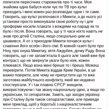
попитати пересічних старожилів про ті часи. Моя
знайома одна бабуся коли чує по ТВ про культ
приходить і мені кожен раз розповідає одне і те саме.
Говорить, що культ розпочався з Микити, а до нього усі
установи просто виконували свою роботу ну і для
проформи носили плакати з вождями на параді як то
було і після. Вона говорить, що у ті часи ніхто навіть не
знав про дітей Сталіна, якщо спеціально цим не
цікавився. А от з приходом Микити почався культ і
славіння його особи і його сімї. В кожній газеті було про
Ніну, про онука Микитиу, зятя Аждубея, дочку Раду. Вона
говорить, що і не запам’ятала б цього але такий вже був
контраст, що не звернути уваги було ніяк, кожен
плювався. Якщо вона мені бреше то і брешу. Можеш
перевірити. Потім Микита віддав Крим Україні, в це
важко повірити, але чому не припустити що то вже
заготовка майбутнього конфлікту, який ми недавно
спостерігали. У і так плавно СРСР знищили,
використовуючи і так звану національну ідею, а якщо по
українськи, то сепаратизм. Заміть, що західні українці
при Сталіну були також сепаратистами, але приведи
мені приклад, щоб у боротьбі з націоналістичним