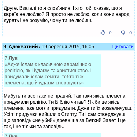
Друге. Взагалі то я слов’янин. І хто тобі сказав, що я
євреїв не люблю? Я просто не люблю, коли вони народ
дурять і не розумію, чому ти це любиш.
0
0
9. Адекватний
/ 19 вересня 2015, 16:05
Цитувати
7.
Лув
«Адже іслам є класичною аврамічною
релігією, як і іудаїзм та християнство. І
придумали іслам семіти, тобто ті ж
племена, що й іудаїзм сповідують»
Мабуть ти все таки не правий. Так таки якісь племена
придумали релігію. Ти Біблію читав? Як би це якісь
племена таке могли придумати. Дуже ти їх возвеличуєш.
Усі ті придумки вийшли з Єгипту. Ти і сам стверджуєш,
що заповідь «не убий» древніша за Ветхий Завет. І це
так, і не тільки та заповідь.
7.
Лув