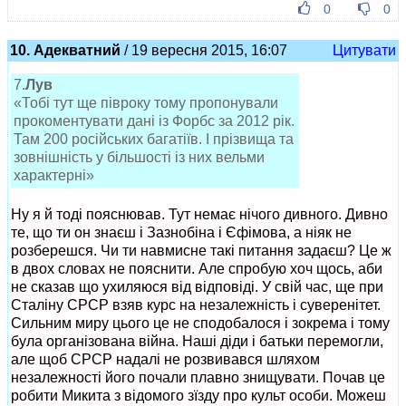
0
0
10. Адекватний
/ 19 вересня 2015, 16:07
Цитувати
7.
Лув
«Тобі тут ще півроку тому пропонували
прокоментувати дані із Форбс за 2012 рік.
Там 200 російських багатіїв. І прізвища та
зовнішність у більшості із них вельми
характерні»
Ну я й тоді пояснював. Тут немає нічого дивного. Дивно
те, що ти он знаєш і Зазнобіна і Єфімова, а ніяк не
розберешся. Чи ти навмисне такі питання задаєш? Це ж
в двох словах не пояснити. Але спробую хоч щось, аби
не сказав що ухиляюся від відповіді. У свій час, ще при
Сталіну СРСР взяв курс на незалежність і суверенітет.
Сильним миру цього це не сподобалося і зокрема і тому
була організована війна. Наші діди і батьки перемогли,
але щоб СРСР надалі не розвивався шляхом
незалежності його почали плавно знищувати. Почав це
робити Микита з відомого зїзду про культ особи. Можеш