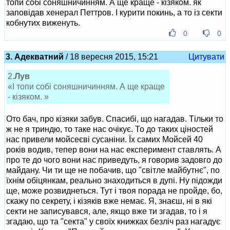
топи собі соняшничинням. А ще краще - кізяком. як
заповідав хенерал Петтров. І курити покинь, а то із секти
кобнутих виженуть.
0
0
3. Адекватний
/ 18 вересня 2015, 15:21
Цитувати
2.
Лув
«І топи собі соняшничинням. А ще краще
- кізяком. »
Ото бач, про кізяки забув. Спасибі, що нагадав. Тільки то
ж не я триндю, то таке нас очікує. То до таких ціностей
нас привели мойсеєві сусаніни. Їх самих Мойсей 40
років водив, тепер вони на нас експеримент ставлять. А
про те до чого вони нас приведуть, я говорив задовго до
майдану. Чи ти ще не побачив, що "світле майбутнє", по
їхнім обіцянкам, реально знаходиться в дупі. Ну підожди
ще, може розвиднеться. Тут і твоя порада не пройде, бо,
скажу по секрету, і кізяків вже немає. Я, знаєш, ні в які
секти не записувався, але, якщо вже ти згадав, то і я
згадаю, що та "секта" у своїх книжках безліч раз нагадує