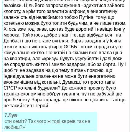
вказівки. Ціль його запровадження - здихатися зайвого
клопоту, а крім того завести жилфонд в енергетичну
залежність від нелюбимого тобою Путіна, тому, що
котельню можна було топити будь чим, а не лише газом.
Хтось вже тоді знав, що газ буде дорогий і навіщо Ісипу
морока. Той хтось добре знав і те, що відбудеться і на
Донбасі і що не стане вугілля. Зараз завдання у Ісипа
втягти власників квартир в ОСББ і потім спродати усе
комунальне житло. Почитай на скільки вже впала ціна
на квартири, але «кризу» будуть усугубляти і далі доки
не спродають житло і землю задаром, або за борги. Ну і
щоб ти не задавав на цю тему питань поясню, що
індивідуальне опалення не може бути енергетично
економнішим від котельні. Думаєш, то просто так в
СРСР котельні будували? До кожного проекту було
техніко-економічне обґрунтування, ну і не забувай ще
про безпеку. Зараз правда це нікого не цікавить. Так що
не такий Ісип і герой.
7.
Лув
«ти семіт? Так чого ж тоді євреїв так не
любиш?»