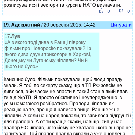
розписуватися і вектори та курси в НАТО визначати.
0
0
19. Адекватний
/ 20 вересня 2015, 14:42
Цитувати
17.
Лув
«А з якого тоді дива в Рашці півроку
фільми про Новоросію показували? І з
якого дива дауни триколори в Харкові,
Донецьку чи Луганську чіпляли? Чи й
цього не було»
Канєшно було. Фільми показували, щоб люди правду
знали. Я тобі по секерту скажу, що я ТВ РФ зовсім не
дивлюся, аби часом не впасти в такий стан в який впав
ти від УкрТВ. Я просто обєктивно і неупередженно із
усім намагаюся розібратися. Прапори чіпляли як
реакцію на те, про що я написав вище. Раніше ж не
чіпляли. А коли на народ поклали, то зявилося підгрунті і
для прапорів. А от ти краще скажи, навіщо Ісип у нас
прапор ЄС чіпляв, чого йому не хватало і кого він про це
запитував. Той прапор правда вкрали а уже оновлена