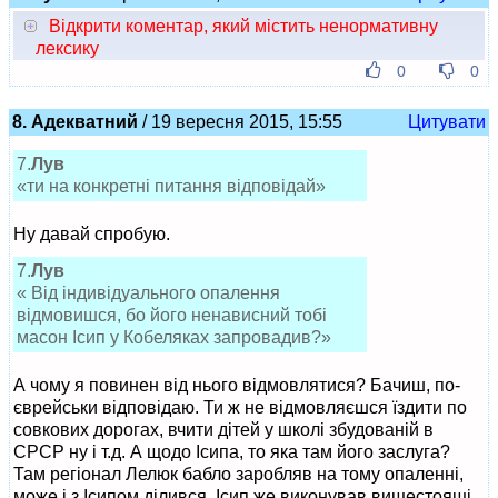
Відкрити коментар, який містить ненормативну
лексику
0
0
8. Адекватний
/ 19 вересня 2015, 15:55
Цитувати
7.
Лув
«ти на конкретні питання відповідай»
Ну давай спробую.
7.
Лув
« Від індивідуального опалення
відмовишся, бо його ненависний тобі
масон Ісип у Кобеляках запровадив?»
А чому я повинен від нього відмовлятися? Бачиш, по-
єврейськи відповідаю. Ти ж не відмовляєшся їздити по
совкових дорогах, вчити дітей у школі збудованій в
СРСР ну і т.д. А щодо Ісипа, то яка там його заслуга?
Там регіонал Лелюк бабло заробляв на тому опаленні,
може і з Ісипом ділився. Ісип же виконував вищестоящі