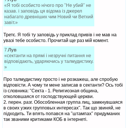
«Я тобі особисто нічого про "Не убий" не
казав. і заповідь ця відома із джерел
набагато древніших чим Новий чи Ветхий
завіт.»
Третє. Я тобі ту заповідь у приклад привів і не мав на
увазі тебе особисто. Прочитай ще раз мій комент.
7.
Лув
«сектанти на прямі і незручні питання не
відповідають, ударяючись у талмудистику.
»
Про талмудистику просто і не розкажеш, але спробую
відповісти. А чому ти мене записав в сектанти? Ось тобі
із словника: "Секта - 1. Религиозная община,
отколовшаяся от господствующей церкви.
2. перен. разг. Обособленная группа лиц, замкнувшаяся
в своих узких групповых интересах". Так що звиняй, не
підходить. Ти впять попався на "штампах" придуманих
так званими критиками КОБ в інтернеті.