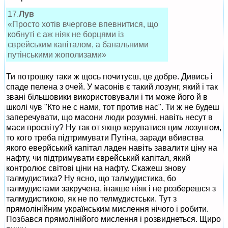
17.
Лув
«Просто хотів вчергове впевнитися, що
кобнуті є аж ніяк не борцями із
єврейським капіталом, а банальними
путінськими жополизами»
Ти потрошку таки ж щось почитуєш, це добре. Дивись і
спаде пелена з очей. У масонів є такий лозунг, який і так
звані більшовики використовували і ти може його й в
школі чув "Кто не с нами, тот против нас". Ти ж не будеш
заперечувати, що масони люди розумні, навіть несут в
маси просвіту? Ну так от якщо керуватися цим лозунгом,
то кого треба підтримувати Путіна, заради вбивства
якого еверйський капітал ладен навіть завалити ціну на
нафту, чи підтримувати єврейський капітал, який
контролює світові ціни на нафту. Скажеш знову
талмудистика? Ну ясно, що талмудистика, бо
талмудистами закручена, інакше ніяк і не розберешся з
талмудистикою, як не по телмудистськи. Тут з
прямолінійним українським мислення нічого і робити.
Позбався прямолінійого мислення і розвиднеться. Щиро