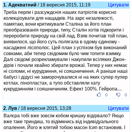
1. Адекватний
/ 18 вересня 2015, 11:19
Цитувати
Треба перли і разсуждєнія наших патріотів корисно
колекціоувати для нащадків. На зарє незалежості,
памятаю, вони критикували Сталіна за його план
преобразованія природи, типу, Сталін хотів підкорити і
переробити природу на свій лад. Взяв почитав той план,
виявилося, що його суть полягала в одому єдиному -
насаджені лісополос. Цей план з успіхом був виконаний
совками, аби тепер свідомим було чим топити взимку.
Далі свідомі розрекламували і накупили всіляких Джон-
дірів і почали хвайно збирати врожаї. Тепер у них немає
ні соломи, ні курудзиння, ні сояшничиння. А раніше наші
бабусі і дідусі не заморочувалися ні на яких супер пупер
котлах, пінопластах, а тупо обставляли хату
кукрудзинням і сояшничиням. Ефект 100%. Гейропа....
0
0
2. Лув
/ 18 вересня 2015, 13:28
Цитувати
Валєра тобі вже зовсім кобом кришку відірвало? Якщо
вже таке триндиш, то відімкнись від індивідуального
опалення. Його ж клятий тобою масон Ісип встановив. І