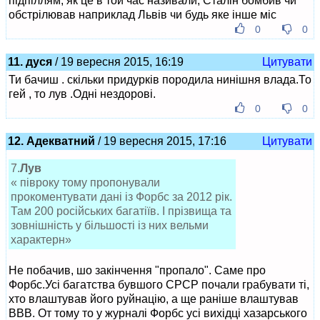
підпіллям, як це в той час називали, Сталін бомбив чи
обстрілював наприклад Львів чи будь яке інше міс
0
0
11. дуся
/ 19 вересня 2015, 16:19
Цитувати
Ти бачиш . скільки придурків породила нинішня влада.То
гей , то лув .Одні нездорові.
0
0
12. Адекватний
/ 19 вересня 2015, 17:16
Цитувати
7.
Лув
« півроку тому пропонували
прокоментувати дані із Форбс за 2012 рік.
Там 200 російських багатіїв. І прізвища та
зовнішність у більшості із них вельми
характерн»
Не побачив, шо закінчення "пропало". Саме про
Форбс.Усі багатства бувшого СРСР почали грабувати ті,
хто влаштував його руйнацію, а ще раніше влаштував
ВВВ. От тому то у журналі Форбс усі вихідці хазарського