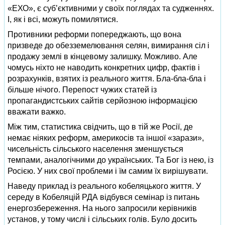
«ЕХО», є суб’єктивними у своїх поглядах та судженнях.
І, як і всі, можуть помилятися.
Противники реформи попереджають, що вона
призведе до обезземелювання селян, вимирання сіл і
продажу землі в кінцевому залишку. Можливо. Але
чомусь ніхто не наводить конкретних цифр, фактів і
розрахунків, взятих із реального життя. Бла-бла-бла і
більше нічого. Перепост чужих статей із
пропагандистських сайтів серйозною інформацією
вважати важко.
Між тим, статистика свідчить, що в тій же Росії, де
немає ніяких реформ, америкосів та іншої «зарази»,
чисельність сільського населення зменшується
темпами, аналогічними до українських. Та Бог із нею, із
Росією. У них свої проблеми і їм самим їх вирішувати.
Наведу приклад із реального кобеляцького життя. У
середу в Кобеляцій РДА відбувся семінар із питань
енергозбереження. На нього запросили керівників
установ, у тому числі і сільських голів. Було досить