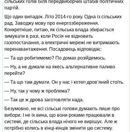
сільських голів біля передвиборчих штабів політичних
партій.
Що один випадок. Літо 2014-го року. Одна із сільських
рад. Заводжу мову про енергозбереження.
Конкретніше, питаю, як сільська влада збирається
зимувати в разі, коли Росія не відновить
газопостачання, а електричні мережі не витримають
перенавантаження. Посадовець відповідає:
— Та що робитимемо? По домах розійдемось.
— Ну, а не думали на якесь альтернативне паливо
перейти?
— Та що там думати. Он у нас і котел дров’яний стоїть.
— Ну, так у чому ж проблема?
— Так це ж дрова заготовляти нада.
Безумовно, не всі сільські голови думають лише про
вибори. І не їх вина, що вони роками працювали в
системі, де сільська влада нічого не вирішує. Але ж
потрібно колись в кінці-кінців змінити цю систему.