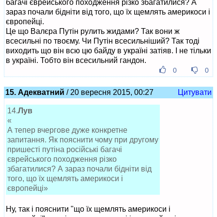
багачі єврейського походження різко збагатилися? А
зараз почали бідніти від того, що їх щемлять америкоси і
європейці.
Це що Валєра Путін рулить жидами? Так вони ж
всесильні по твоєму. Чи Путін всесильніший? Так тоді
виходить що він всю цю байду в україні затіяв. І не тільки
в україні. Тобто він всесильний гандон.
0
0
15. Адекватний
/ 20 вересня 2015, 00:27
Цитувати
14.
Лув
«
А тепер вчергове дуже конкретне
запитання. Як пояснити чому при другому
пришесті путіна російські багачі
єврейського походження різко
збагатилися? А зараз почали бідніти від
того, що їх щемлять америкоси і
європейці»
Ну, так і пояснити "що їх щемлять америкоси і