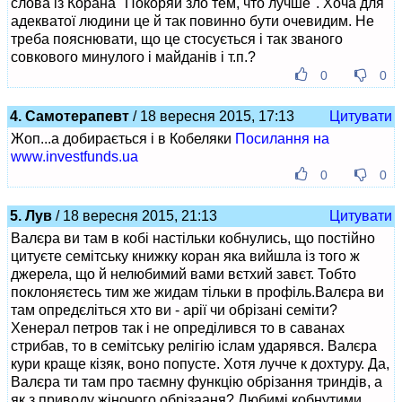
слова із Корана "Покоряй зло тем, что лучше". Хоча для
адекватої людини це й так повинно бути очевидим. Не
треба пояснювати, що це стосується і так званого
совкового минулого і майданів і т.п.?
0
0
4. Самотерапевт
/ 18 вересня 2015, 17:13
Цитувати
Жоп...а добирається і в Кобеляки
Посилання на
www.investfunds.ua
0
0
5. Лув
/ 18 вересня 2015, 21:13
Цитувати
Валєра ви там в кобі настільки кобнулись, що постійно
цитуєте семітську книжку коран яка вийшла із того ж
джерела, що й нелюбимий вами вєтхий завєт. Тобто
поклоняєтесь тим же жидам тільки в профіль.Валєра ви
там опредєліться хто ви - арії чи обрізані семіти?
Хенерал петров так і не опреділився то в саванах
стрибав, то в семітську релігію іслам ударявся. Валєра
кури краще кізяк, воно попусте. Хотя лучче к дохтуру. Да,
Валєра ти там про таємну функцію обрізання триндів, а
як з приводу жіночого обрізааня? Любимі кобнутими