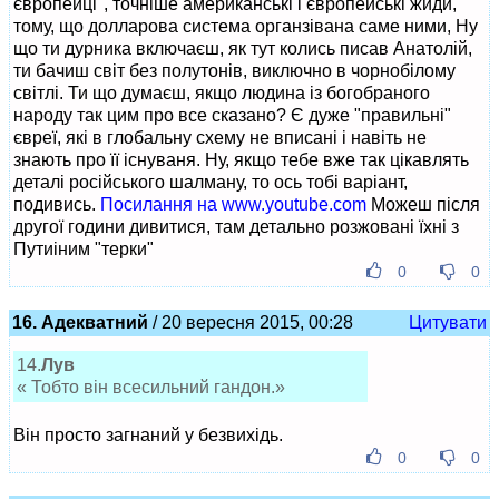
європейці", точніше американські і європейські жиди,
тому, що долларова система органзівана саме ними, Ну
що ти дурника включаєш, як тут колись писав Анатолій,
ти бачиш світ без полутонів, виключно в чорнобілому
світлі. Ти що думаєш, якщо людина із богобраного
народу так цим про все сказано? Є дуже "правильні"
євреї, які в глобальну схему не вписані і навіть не
знають про її існуваня. Ну, якщо тебе вже так цікавлять
деталі російського шалману, то ось тобі варіант,
подивись.
Посилання на www.youtube.com
Можеш після
другої години дивитися, там детально розжовані їхні з
Путиіним "терки"
0
0
16. Адекватний
/ 20 вересня 2015, 00:28
Цитувати
14.
Лув
« Тобто він всесильний гандон.»
Він просто загнаний у безвихідь.
0
0