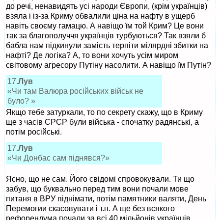
до речі, ненавидять усі народи Європи, (крім українців)
взяла і із-за Криму обвалили ціна на нафту в ущерб
навіть своєму гамацю. А навіщо їм той Крим? Це вони
так за благополуччя українців турбуються? Так взяли б
бабла нам підкинули замість терпіти мілярдні збитки на
нафті? Де логіка? А, то вони хочуть усім миром
світовому агресору Путіну насолити. А навіщо їм Путін?
17.
Лув
«Чи там Валюра російських військ не
було? »
Якщо тебе затуркали, то по секрету скажу, що в Криму
ще з часів СРСР були війська - спочатку радянські, а
потім російські.
17.
Лув
«Чи Донбас сам піднявся?»
Ясно, що не сам. Його свідомі спровокували. Ти що
забув, що буквально перед тим вони почали мове
питаня в ВРУ піднімати, потім памятники валяти, День
Перемогии скасовувати і т.п. А ще без всякого
рефорендума почали за всі 40 мільйонів українців