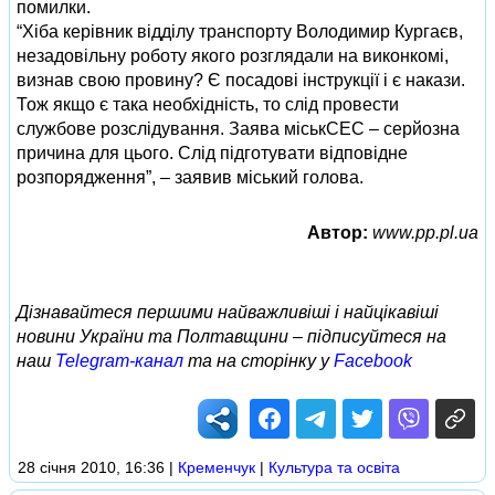
помилки.
“Хіба керівник відділу транспорту Володимир Кургаєв,
незадовільну роботу якого розглядали на виконкомі,
визнав свою провину? Є посадові інструкції і є накази.
Тож якщо є така необхідність, то слід провести
службове розслідування. Заява міськСЕС – серйозна
причина для цього. Слід підготувати відповідне
розпорядження”, – заявив міський голова.
Автор:
www.pp.pl.ua
Дізнавайтеся першими найважливіші і найцікавіші
новини України та Полтавщини – підписуйтеся на
наш
Telegram-канал
та на сторінку у
Facebook
28 січня 2010, 16:36
|
Кременчук
|
Культура та освіта