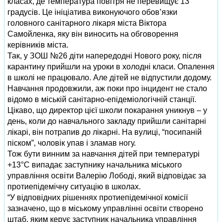
класах, де температура повітря не перевищує 13
градусів. Це ініціатива виконуючого обов’язки
головного санітарного лікаря міста Віктора
Самойленка, яку він виносить на обговорення
керівників міста.
Так, у ЗОШ №26 діти напередодні Нового року, після
карантину прийшли на уроки в холодні класи. Опалення
в школі не працювало. Але дітей не відпустили додому.
Навчання продовжили, аж поки про інцидент не стало
відомо в міській санітарно-епідеміологічній станції.
Цікаво, що директор цієї школи покарання уникнув – у
день, коли до навчального закладу прийшли санітарні
лікарі, він потрапив до лікарні. На вулиці, “посипаній
піском”, чоловік упав і зламав ногу.
Тож бути винним за навчання дітей при температурі
+13°С випадає заступнику начальника міського
управління освіти Валерію Лободі, який відповідає за
протиепідемічну ситуацію в школах.
“У відповідних рішеннях протиепідемічної комісії
зазначено, що в міському управлінні освіти створено
штаб, яким керує заступник начальника управління