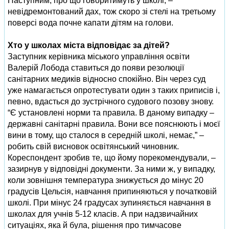
Наступним, про що говоритимуть у школі, –
невідремонтований дах, тож скоро зі стелі на третьому
поверсі вода почне капати дітям на голови.
Хто у школах міста відповідає за дітей?
Заступник керівника міського управління освіти
Валерій Лобода ставиться до появи резолюції
санітарних медиків відносно спокійно. Він через суд
уже намагається опротестувати один з таких приписів і,
певно, вдасться до зустрічного судового позову знову.
“Є установлені норми та правила. В даному випадку –
державні санітарні правила. Вони все пояснюють і моєї
вини в тому, що сталося в середній школі, немає,” –
робить свій висновок освітянський чиновник.
Кореспондент зробив те, що йому порекомендували, –
зазирнув у відповідні документи. За ними ж, у випадку,
коли зовнішня температура знижується до мінус 20
градусів Цельсія, навчання припиняються у початковій
школі. При мінус 24 градусах зупиняється навчання в
школах для учнів 5-12 класів. А при надзвичайних
ситуаціях, яка й була, рішення про тимчасове