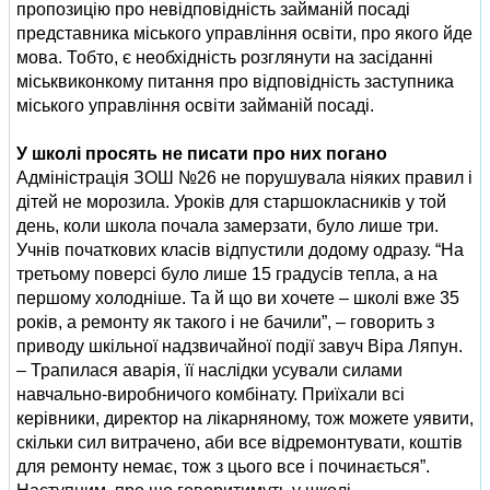
пропозицію про невідповідність займаній посаді
представника міського управління освіти, про якого йде
мова. Тобто, є необхідність розглянути на засіданні
міськвиконкому питання про відповідність заступника
міського управління освіти займаній посаді.
У школі просять не писати про них погано
Адміністрація ЗОШ №26 не порушувала ніяких правил і
дітей не морозила. Уроків для старшокласників у той
день, коли школа почала замерзати, було лише три.
Учнів початкових класів відпустили додому одразу. “На
третьому поверсі було лише 15 градусів тепла, а на
першому холодніше. Та й що ви хочете – школі вже 35
років, а ремонту як такого і не бачили”, – говорить з
приводу шкільної надзвичайної події завуч Віра Ляпун.
– Трапилася аварія, її наслідки усували силами
навчально-виробничого комбінату. Приїхали всі
керівники, директор на лікарняному, тож можете уявити,
скільки сил витрачено, аби все відремонтувати, коштів
для ремонту немає, тож з цього все і починається”.