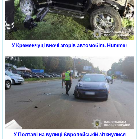
У Кременчуці вночі згорів автомобіль Hummer
У Полтаві на вулиці Європейській зіткнулися