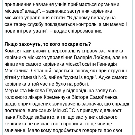
припинення навчання учнів приймається органами
місцевої влади”, – зазначає заступник керівника
міського управління освіти. “В даному випадку на
санітарну службу покладається контроль, а ми маємо і
повинні реагувати”, – додає співрозмовник.
Якщо захочуть, то кого покарають?
Комісія таки вивчить персональну справу заступника
керівника міського управління Валерія Лободи, але не
чіпатиме самого керівника міської освіти Геннадія
Москалика. Останній, здається, знову, як і при отруєнні
дітей у гімназії №6, вийде “сухим із води”. Адже самого
керівника в той час не було на роботі.
Мер міста Микола Глухов у відповідь на заяву в.о.
головного лікаря Кременчука Віктора Самойленка
щодо оприлюднених звинувачень зазначив, що справді,
постанов, виписаних МіськСЕС з приводу діяльності
пана Лободи забагато, а те, що заступник міського
керівника не визнає своєї провини, то це явище
звичайне. Мало кому подобається говорити про свої