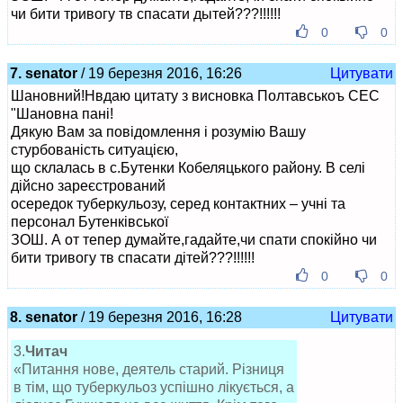
чи бити тривогу тв спасати дытей???!!!!!!
0
0
7. senator
/ 19 березня 2016, 16:26
Цитувати
Шановний!Нвдаю цитату з висновка Полтавськоъ СЕС
"Шановна пані!
Дякую Вам за повідомлення і розумію Вашу
стурбованість ситуацією,
що склалась в с.Бутенки Кобеляцького району. В селі
дійсно зареєстрований
осередок туберкульозу, серед контактних – учні та
персонал Бутенківської
ЗОШ. А от тепер думайте,гадайте,чи спати спокійно чи
бити тривогу тв спасати дітей???!!!!!!
0
0
8. senator
/ 19 березня 2016, 16:28
Цитувати
3.
Читач
«Питання нове, деятель старий. Різниця
в тім, що туберкульоз успішно лікується, а