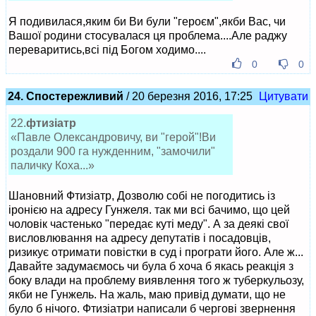
Я подивилася,яким би Ви були "героєм",якби Вас, чи
Вашої родини стосувалася ця проблема....Але раджу
переваритись,всі під Богом ходимо....
0
0
24. Спостережливий
/ 20 березня 2016, 17:25
Цитувати
22.
фтизіатр
«Павле Олександровичу, ви "герой"!Ви
роздали 900 га нужденним, "замочили"
паличку Коха...»
Шановний Фтизіатр, Дозволю собі не погодитись із
іронією на адресу Гунжеля. так ми всі бачимо, що цей
чоловік частенько "передає куті меду". А за деякі свої
висловлювання на адресу депутатів і посадовців,
ризикує отримати повістки в суд і програти його. Але ж...
Давайте задумаємось чи була б хоча б якась реакція з
боку влади на проблему виявлення того ж туберкульозу,
якби не Гунжель. На жаль, маю привід думати, що не
було б нічого. Фтизіатри написали б чергові звернення