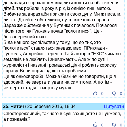
до валади із проханням виділити кошти на обстеження
дітей. так робили із року в рік, із однією лиш метою.
Вибачте за вираз аби прикрити свою дупу. Ми ж писали,
лист є. Дітей не обстежили, ну то вже інша справа.
Зараз же обстеження у Бутенках почалося. Почалося
після того, як Гунжель почав "колотитися". Це -
беззаперечний факт.
Біда нашого суспільства у тому, що до тих, хто
"колотиться" ставляться зневажливо. ПРиклади -
Гунжель, Андрейко, Теренін. Та й авторів "ЕХО" чимало
земляків не люблять і зневажають. Але ж по суті і
журналісти і названі громадські діячі роблять корисну
справу. Вони оприлюднюють проблеми.
Це як онкохвороба. Можна безкінечно говорити, що я
здоровий, не звертати уваги на симптоми. А потім -
четверта стадія і смерть у муках.
0
0
25. Читач
/ 20 березня 2016, 18:34
Цитувати
Спостережливий, так чого в суді захищаєте не Гунжеля,
а позивачів?
0
0