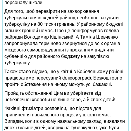
персоналу школи.
Для того, щоб перевірити на захворювання
туберкульозом всіх дітей району, необхідно закупити
туберкуліну на 80 тисяч гривень. У районному бюджеті
вільних грошей немає. Про це поінформував голова
райради Володимир Кішінський. А Таміла Шевченко
запропонувала терміново звернутися до всіх органів
місцевого самоврядування із проханням виділити
субвенцію для районного бюджету на закупівлю
туберкуліну.
Також стало відомо, що у квітні в Кобеляцькому районі
працюватиме пересувний флюорограф. Безкоштовно
пройти обстеження на ньому можуть усі бажаючі.
Пройдіть обстеження! Цим ви уберігаєте від
небезпечної хвороби не лише себе, а й своїх дітей!
Фахівці фтизіатри розповіли, що підстав для
припинення навчального процесу у школі немає.
Випадки, коли в одному навчальному закладі виявляли
двох і більше дітей, хворих на туберкульоз, уже були.