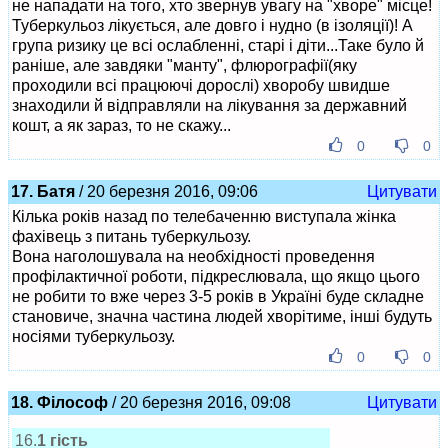
не нападати на того, хто звернув увагу на "хворе" місце!
Туберкульоз лікується, але довго і нудно (в ізоляції)! А
група ризику це всі ослабленні, старі і діти...Таке було й
раніше, але завдяки "манту", флюрографії(яку
проходили всі працюючі дорослі) хворобу швидше
знаходили й відправляли на лікування за державний
кошт, а як зараз, то не скажу...
0
0
17. Батя
/ 20 березня 2016, 09:06
Цитувати
Кілька років назад по телебаченню виступала жінка
фахівець з питань туберкульозу.
Вона наголошувала на необхідності проведення
профілактичної роботи, підкреслювала, що якщо цього
не робити то вже через 3-5 років в Україні буде складне
становиче, значна частина людей хворітиме, інші будуть
носіями туберкульозу.
0
0
18. Філософ
/ 20 березня 2016, 09:08
Цитувати
16.
1 гість