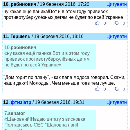
10. рабинович
/ 19 березня 2016, 17:20
Цитувати
ну какая ещё паника!Вот и в этом году прививок
противотуберкулёзных детям не будет по всей Украине
0
0
11. Гершель
/ 19 березня 2016, 18:16
Цитувати
10.
рабинович
«ну какая ещё паника!Вот и в этом году
прививок противотуберкулёзных детям
не будет по всей Украине»
"Дом горит по плану", - как папа Ходоса говорил. Скажи,
наши дают! Молодцы. Чем меньше гоев тем лучше.
0
0
12.
фтизіатр
/ 19 березня 2016, 19:31
Цитувати
7.
senator
«Шановний!Нвдаю цитату з висновка
Полтавськоъ СЕС "Шановна пані!