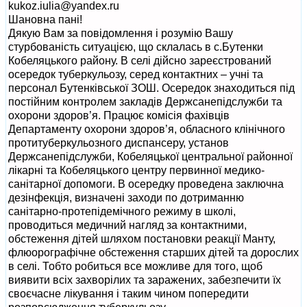
kukoz.iulia@yandex.ru
Шановна пані!
Дякую Вам за повідомлення і розумію Вашу
стурбованість ситуацією, що склалась в с.Бутенки
Кобеляцького району. В селі дійсно зареєстрований
осередок туберкульозу, серед контактних – учні та
персонал Бутенківської ЗОШ. Осередок знаходиться під
постійним контролем закладів Держсанепідслужби та
охорони здоров’я. Працює комісія фахівців
Департаменту охорони здоров’я, обласного клінічного
протитуберкульозного диспансеру, установ
Держсанепідслужби, Кобеляцької центральної районної
лікарні та Кобеляцького центру первинної медико-
санітарної допомоги. В осередку проведена заключна
дезінфекція, визначені заходи по дотриманню
санітарно-протепідемічного режиму в школі,
проводиться медичний нагляд за контактними,
обстеження дітей шляхом постановки реакції Манту,
флюорографічне обстеження старших дітей та дорослих
в селі. Тобто робиться все можливе для того, щоб
виявити всіх захворілих та заражених, забезпечити їх
своєчасне лікування і таким чином попередити