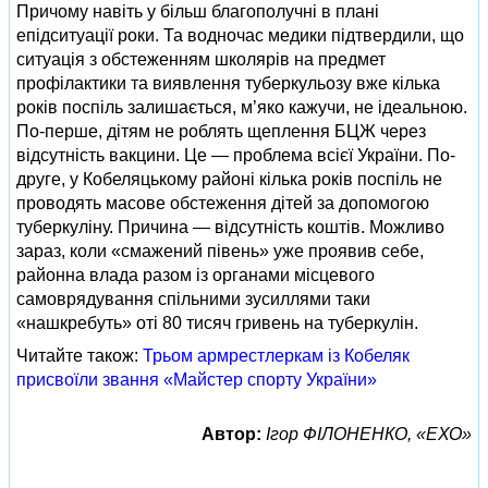
Причому навіть у більш благополучні в плані
епідситуації роки. Та водночас медики підтвердили, що
ситуація з обстеженням школярів на предмет
профілактики та виявлення туберкульозу вже кілька
років поспіль залишається, м’яко кажучи, не ідеальною.
По-перше, дітям не роблять щеплення БЦЖ через
відсутність вакцини. Це — проблема всієї України. По-
друге, у Кобеляцькому районі кілька років поспіль не
проводять масове обстеження дітей за допомогою
туберкуліну. Причина — відсутність коштів. Можливо
зараз, коли «смажений півень» уже проявив себе,
районна влада разом із органами місцевого
самоврядування спільними зусиллями таки
«нашкребуть» оті 80 тисяч гривень на туберкулін.
Читайте також:
Трьом армрестлеркам із Кобеляк
присвоїли звання «Майстер спорту України»
Автор:
Ігор ФІЛОНЕНКО, «ЕХО»