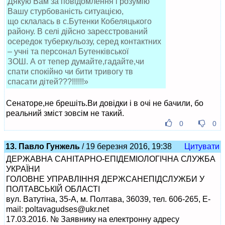
Дякую Вам за повідомлення і розумію
Вашу стурбованість ситуацією,
що склалась в с.Бутенки Кобеляцького
району. В селі дійсно зареєстрований
осередок туберкульозу, серед контактних
– учні та персонал Бутенківської
ЗОШ. А от тепер думайте,гадайте,чи
спати спокійно чи бити тривогу тв
спасати дітей???!!!!!!»
Сенаторе,не брешіть.Ви довідки і в очі не бачили, бо
реальний зміст зовсім не такий.
0
0
13. Павло Гунжель
/ 19 березня 2016, 19:38
Цитувати
ДЕРЖАВНА САНІТАРНО-ЕПІДЕМІОЛОГІЧНА СЛУЖБА
УКРАЇНИ
ГОЛОВНЕ УПРАВЛІННЯ ДЕРЖСАНЕПІДСЛУЖБИ У
ПОЛТАВСЬКІЙ ОБЛАСТІ
вул. Ватутіна, 35-А, м. Полтава, 36039, тел. 606-265, E-
mail:
poltavagudses@ukr.net
17.03.2016. № Заявнику на електронну адресу