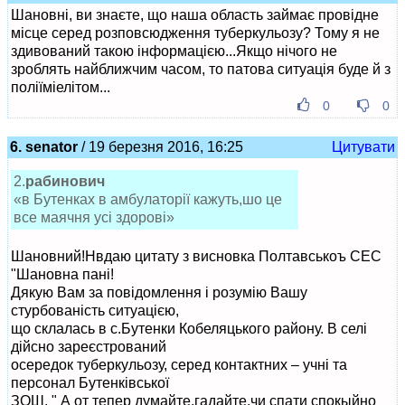
Шановні, ви знаєте, що наша область займає провідне
місце серед розповсюдження туберкульозу? Тому я не
здивований такою інформацією...Якщо нічого не
зроблять найближчим часом, то патова ситуація буде й з
поліїміелітом...
0
0
6. senator
/ 19 березня 2016, 16:25
Цитувати
2.
рабинович
«в Бутенках в амбулаторії кажуть,шо це
все маячня усі здорові»
Шановний!Нвдаю цитату з висновка Полтавськоъ СЕС
"Шановна пані!
Дякую Вам за повідомлення і розумію Вашу
стурбованість ситуацією,
що склалась в с.Бутенки Кобеляцького району. В селі
дійсно зареєстрований
осередок туберкульозу, серед контактних – учні та
персонал Бутенківської
ЗОШ. " А от тепер думайте,гадайте,чи спати спокыйно