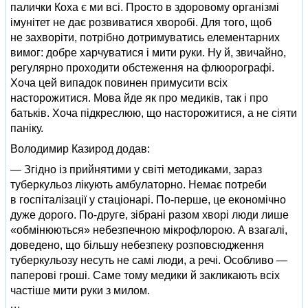
палички Коха є ми всі. Просто в здоровому організмі
імунітет не дає розвиватися хворобі. Для того, щоб
не захворіти, потрібно дотримуватись елементарних
вимог: добре харчуватися і мити руки. Ну й, звичайно,
регулярно проходити обстеження на флюорографі.
Хоча цей випадок повинен примусити всіх
насторожитися. Мова йде як про медиків, так і про
батьків. Хоча підкреслюю, що насторожитися, а не сіяти
паніку.
Володимир Казирод додав:
— Згідно із прийнятими у світі методиками, зараз
туберкульоз лікують амбулаторно. Немає потреби
в госпіталізації у стаціонарі. По-перше, це економічно
дуже дорого. По-друге, зібрані разом хворі люди лише
«обмінюються» небезпечною мікрофлорою. А взагалі,
доведено, що більшу небезпеку розповсюдження
туберкульозу несуть не самі люди, а речі. Особливо —
паперові гроші. Саме тому медики й закликають всіх
частіше мити руки з милом.