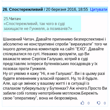
26. Спостережливий
/ 20 березня 2016, 18:55
Цитувати
25.
Читач
«Спостережливий, так чого в суді
захищаєте не Гунжеля, а позивачів?»
Шановний Читач. Давайте припинимо безперспективні і
абсолютно не конструктивні спроби "вирахувати" того чи
іншого дописувача коментарів на сайті "ЕХО". Давайте
спілкуватися по суті. Неважко зрозуміти, що Ви
вважаєте мене Сергієм Галушко, котрий в суді
представляє інтереси бутенківських посадовців у їх
позовах проти Гунжеля.
Ну от уявімо я кажу "Ні, я не Галушко". Ви і в цьому разі
будете впевненим у власній правоті. Ну, то й будьте.
Але, що це змінює у вашому житті і в ситуації із
спалахом туберкульозу у Бутенках? Аж нічого.Просто Ви
забили собі голову непотрібним мотлохом.Бережіть
свою "оперативку", вона не безрозмірна.
0
0