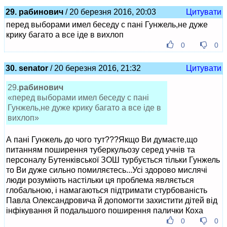
29. рабинович
/ 20 березня 2016, 20:03
Цитувати
перед выборами имел беседу с пані Гунжель,не дуже
крику багато а все іде в вихлоп
0
0
30. senator
/ 20 березня 2016, 21:32
Цитувати
29.
рабинович
«перед выборами имел беседу с пані
Гунжель,не дуже крику багато а все іде в
вихлоп»
А пані Гунжель до чого тут???Якщо Ви думаєте,що
питанням поширення туберкульозу серед учнів та
персоналу Бутенківської ЗОШ турбується тільки Гунжель
то Ви дуже сильно помиляєтесь...Усі здорово мислячі
люди розуміють настільки ця проблема являється
глобальною, і намагаються підтримати стурбованість
Павла Олександровича й допомогти захистити дітей від
інфікування й подальшого поширення палички Коха
0
0