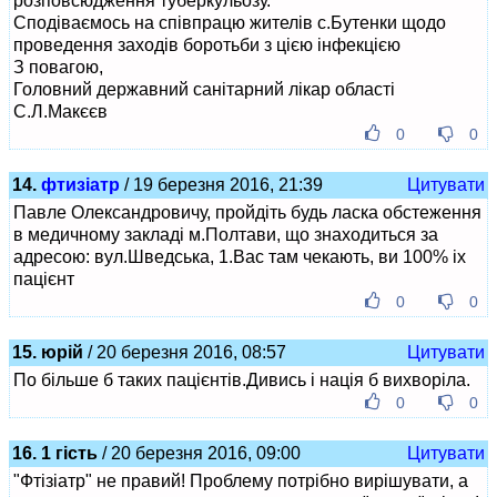
розповсюдження туберкульозу.
Сподіваємось на співпрацю жителів с.Бутенки щодо
проведення заходів боротьби з цією інфекцією
З повагою,
Головний державний санітарний лікар області
С.Л.Макєєв
0
0
14.
фтизіатр
/ 19 березня 2016, 21:39
Цитувати
Павле Олександровичу, пройдіть будь ласка обстеження
в медичному закладі м.Полтави, що знаходиться за
адресою: вул.Шведська, 1.Вас там чекають, ви 100% іх
пацієнт
0
0
15. юрій
/ 20 березня 2016, 08:57
Цитувати
По більше б таких пацієнтів.Дивись і нація б вихворіла.
0
0
16. 1 гість
/ 20 березня 2016, 09:00
Цитувати
"Фтізіатр" не правий! Проблему потрібно вирішувати, а