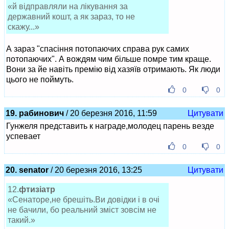
«й відправляли на лікування за
державний кошт, а як зараз, то не
скажу...»
А зараз "спасіння потопаючих справа рук самих
потопаючих". А вождям чим більше помре тим краще.
Вони за йе навіть премію від хазяїв отримають. Як люди
цього не поймуть.
0
0
19. рабинович
/ 20 березня 2016, 11:59
Цитувати
Гунжеля представить к награде,молодец парень везде
успевает
0
0
20. senator
/ 20 березня 2016, 13:25
Цитувати
12.
фтизіатр
«Сенаторе,не брешіть.Ви довідки і в очі
не бачили, бо реальний зміст зовсім не
такий.»