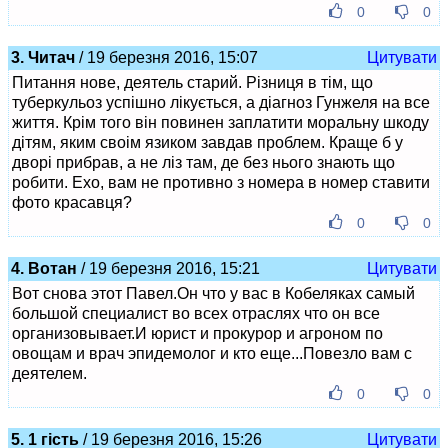
0
0
3. Читач
/ 19 березня 2016, 15:07
Цитувати
Питання нове, деятель старий. Різниця в тім, що
туберкульоз успішно лікується, а діагноз Гунжеля на все
життя. Крім того він повинен заплатити моральну шкоду
дітям, яким своім язиком завдав проблем. Краще б у
дворі прибрав, а не ліз там, де без нього знають що
робити. Ехо, вам не противно з номера в номер ставити
фото красавця?
0
0
4. Вотан
/ 19 березня 2016, 15:21
Цитувати
Вот снова этот Павел.Он что у вас в Кобеляках самый
большой специалист во всех отраслях что он все
организовывает.И юрист и прокурор и агроном по
овощам и врач эпидемолог и кто еще...Повезло вам с
деятелем.
0
0
5. 1 гість
/ 19 березня 2016, 15:26
Цитувати