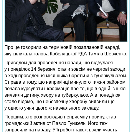
Про це говорили на терміновій позаплановій нараді,
яку скликала голова Кобеляцької РДА Таміла Шевченко.
Приводом для проведення наради, що відбулася
у понеділок 14 березня, стали зовсім не чергові заходи
в ході проведення місячника боротьби з туберкульозом.
Справа в тому, що наприкінці минулого тижня районом
почала курсувати інформація про те, що в одній із шкіл
виявили дитину, хвору на туберкульоз. А в понеділок
стало відомо, що небезпечну хворобу виявили ще
у одного учня цього ж навчального закладу.
Першим, хто розповсюдив неприємну новину, став
громадський активіст Павло Гунжель. Його теж
запросили на нараду. У її роботі також взяли участь