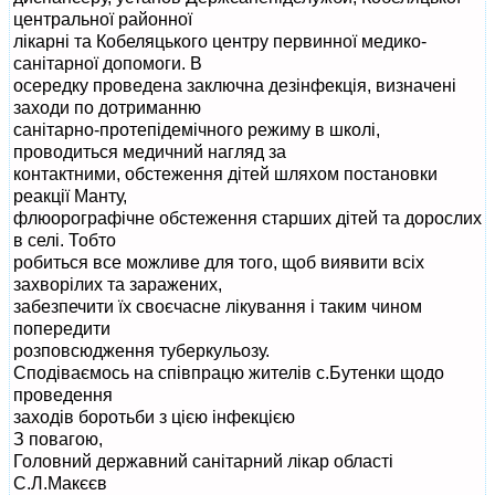
центральної районної
лікарні та Кобеляцького центру первинної медико-
санітарної допомоги. В
осередку проведена заключна дезінфекція, визначені
заходи по дотриманню
санітарно-протепідемічного режиму в школі,
проводиться медичний нагляд за
контактними, обстеження дітей шляхом постановки
реакції Манту,
флюорографічне обстеження старших дітей та дорослих
в селі. Тобто
робиться все можливе для того, щоб виявити всіх
захворілих та заражених,
забезпечити їх своєчасне лікування і таким чином
попередити
розповсюдження туберкульозу.
Сподіваємось на співпрацю жителів с.Бутенки щодо
проведення
заходів боротьби з цією інфекцією
З повагою,
Головний державний санітарний лікар області
С.Л.Макєєв