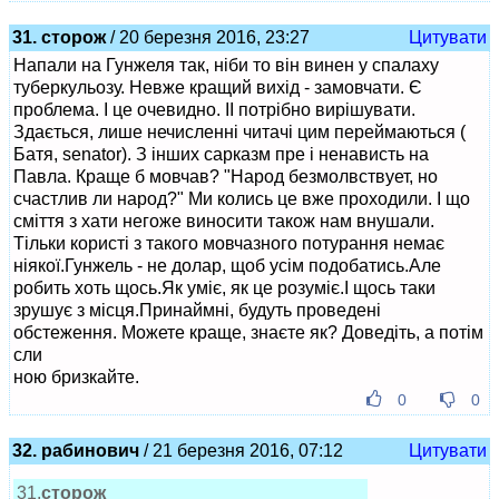
31. сторож
/ 20 березня 2016, 23:27
Цитувати
Напали на Гунжеля так, ніби то він винен у спалаху
туберкульозу. Невже кращий вихід - замовчати. Є
проблема. І це очевидно. ІІ потрібно вирішувати.
Здається, лише нечисленні читачі цим переймаються (
Батя, senator). З інших сарказм пре і ненависть на
Павла. Краще б мовчав? "Народ безмолвствует, но
счастлив ли народ?" Ми колись це вже проходили. І що
сміття з хати негоже виносити також нам внушали.
Тільки користі з такого мовчазного потурання немає
ніякої.Гунжель - не долар, щоб усім подобатись.Але
робить хоть щось.Як уміє, як це розуміє.І щось таки
зрушує з місця.Принаймні, будуть проведені
обстеження. Можете краще, знаєте як? Доведіть, а потім
сли
ною бризкайте.
0
0
32. рабинович
/ 21 березня 2016, 07:12
Цитувати
31.
сторож