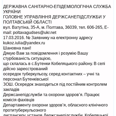
ДЕРЖАВНА САНІТАРНО-ЕПІДЕМІОЛОГІЧНА СЛУЖБА
УКРАЇНИ
ГОЛОВНЕ УПРАВЛІННЯ ДЕРЖСАНЕПІДСЛУЖБИ У
ПОЛТАВСЬКІЙ ОБЛАСТІ
вул. Ватутіна, 35-А, м. Полтава, 36039, тел. 606-265, E-
mail:
poltavagudses@ukr.net
17.03.2016. № Заявнику на електронну адресу
kukoz.iulia@yandex.ru
Шановна пані!
Дякую Вам за повідомлення і розумію Вашу
стурбованість ситуацією,
що склалась в с.Бутенки Кобеляцького району. В селі
дійсно зареєстрований
осередок туберкульозу, серед контактних – учні та
персонал Бутенківської
ЗОШ. Осередок знаходиться під постійним контролем
закладів
Держсанепідслужби та охорони здоров’я. Працює
комісія фахівців
Департаменту охорони здоров’я, обласного клінічного
протитуберкульозного
диспансеру, установ Держсанепідслужби, Кобеляцької