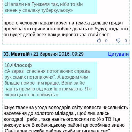
«Напали на Гунжеля так, ніби то він
винен у спалаху туберкульозу»
просто человек паразитирует на теме,а дальше грядут
времена.что прививок вообще делать не будут, тогда что
он будет детей всех вакцинировать за свой счёт.
0
0
33. Мватвій
/ 21 березня 2016, 09:29
Цитувати
18.
Філософ
«А зараз "спасіння потопаючих справа
рук самих потопаючих". А вождям чим
більше помре тим краще. Вони за йе
навіть премію від хазяїв отримають. Як
люди цього не поймуть.»
Існує тваємна угода володарів світу довести чисельність
населення до золотого міліарда , щоб лишились
володарі і раби , таке навіть оголосили по Укр ТВ.І це
виконується.В кобеляцькому районі це особливо видно
.Санітарна служба району хочби встигала в свої