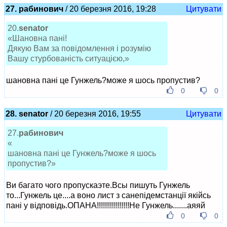
27. рабинович
/ 20 березня 2016, 19:28
Цитувати
20.
senator
«Шановна пані!
Дякую Вам за повідомлення і розумію
Вашу стурбованість ситуацією,»
шановна пані це Гунжель?може я шось пропустив?
0
0
28. senator
/ 20 березня 2016, 19:55
Цитувати
27.
рабинович
«
шановна пані це Гунжель?може я шось
пропустив?»
Ви багато чого пропускаэте.Всы пишуть Гунжель
то...Гунжель це....а воно лист з санепідемстанції якійсь
пані у відповідь.ОПАНА!!!!!!!!!!!!!!!!Не Гунжель.......аяяй
0
0