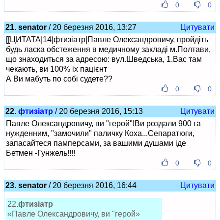
0
0
21. senator
/ 20 березня 2016, 13:27
Цитувати
[[ЦИТАТА|14|фтизіатр|Павле Олександровичу, пройдіть
будь ласка обстеження в медичному закладі м.Полтави,
що знаходиться за адресою: вул.Шведська, 1.Вас там
чекають, ви 100% іх пацієнт
А Ви мабуть по собі судете??
0
0
22.
фтизіатр
/ 20 березня 2016, 15:13
Цитувати
Павле Олександровичу, ви "герой"!Ви роздали 900 га
нужденним, "замочили" паличку Коха...Сепаратюги,
запасайтеся памперсами, за вашими душами іде
Бетмен -Гунжель!!!!
0
0
23. senator
/ 20 березня 2016, 16:44
Цитувати
22.
фтизіатр
«Павле Олександровичу, ви "герой»