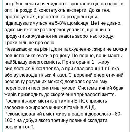
потрібно чекати очевидного - зростання цін на олію і в
опт, і в роздріб, констатують експерти. До квітня,
прогнозується, що оптові та роздрібні ціни
підвищуватимуться на 5-8% щомісяця. Це і не дивно,
адже ми вже не раз переконувалися, що ціни на
продукти харчування не знають зворотнього ходу.
Трохи більше про олію
Незважаючи на різні дієти та схуднення, жири не можна
повністю виключати з раціону. По-перше, вони мають
найбільшу енергоємність. При згоранні 1 г жиру
виділяється 9 ккал тепла, а при спалюванні 1 г білка
або вуглеводів тільки 4 ккал. Створений енергетичний
резерв (у розумних межах) дозволяє організму
переносити несприятливі умови. Систематичний брак
жирів призводить до скорочення тривалості життя.
Рослинні жири містять вітаміни Е і К, сприяють
засвоєнню жиророзчинних вітамінів А і Д.
Рекомендований вміст жиру в раціоні дорослого - 80-
100 г на добу, з якого третину повинні складати
рослинні олії.