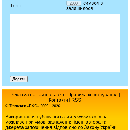
символів
Текст
залишилося
Реклама
на сайті
в газеті
|
Правила користування
|
Контакти
|
RSS
© Тижневик «EХO» 2009 - 2026
Використання публікацій із сайту www.exo.in.ua
можливе при умові зазначення імені автора та
джерела запозичення відповідно до Закону України