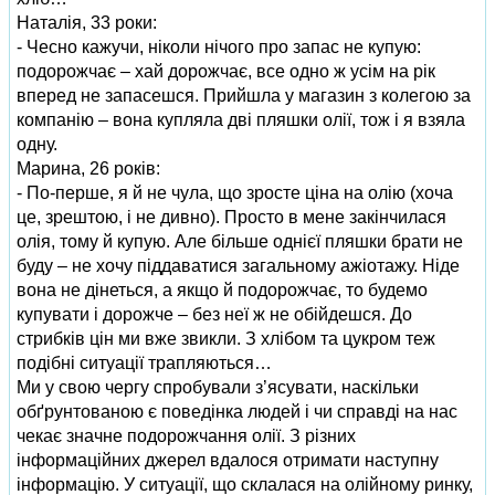
Наталія, 33 роки:
- Чесно кажучи, ніколи нічого про запас не купую:
подорожчає – хай дорожчає, все одно ж усім на рік
вперед не запасешся. Прийшла у магазин з колегою за
компанію – вона купляла дві пляшки олії, тож і я взяла
одну.
Марина, 26 років:
- По-перше, я й не чула, що зросте ціна на олію (хоча
це, зрештою, і не дивно). Просто в мене закінчилася
олія, тому й купую. Але більше однієї пляшки брати не
буду – не хочу піддаватися загальному ажіотажу. Ніде
вона не дінеться, а якщо й подорожчає, то будемо
купувати і дорожче – без неї ж не обійдешся. До
стрибків цін ми вже звикли. З хлібом та цукром теж
подібні ситуації трапляються…
Ми у свою чергу спробували з’ясувати, наскільки
обґрунтованою є поведінка людей і чи справді на нас
чекає значне подорожчання олії. З різних
інформаційних джерел вдалося отримати наступну
інформацію. У ситуації, що склалася на олійному ринку,