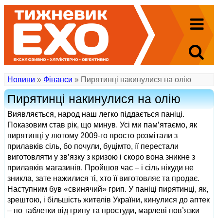
Новини
»
Фінанси
» Пирятинці накинулися на олію
Пирятинці накинулися на олію
Виявляється, народ наш легко піддається паніці.
Показовим став рік, що минув. Усі ми пам’ятаємо, як
пирятинці у лютому 2009-го просто розмітали з
прилавків сіль, бо почули, буцімто, її перестали
виготовляти у зв’язку з кризою і скоро вона зникне з
прилавків магазинів. Пройшов час – і сіль нікуди не
зникла, зате нажилися ті, хто її виготовляє та продає.
Наступним був «свинячий» грип. У паніці пирятинці, як,
зрештою, і більшість жителів України, кинулися до аптек
– по таблетки від грипу та простуди, марлеві пов’язки