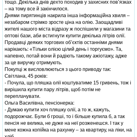
тощо. Декілька днів дехто походив у захисних пов’язках
– на тому все й закінчилося.
Днями пирятинців накрила інша інформаційна хвиля –
незабаром стрімко зросте ціна на олію. Заощадливі
жителі нашого міста відразу ж поспішили у магазини та
оптові бази, аби встигнути купити декілька літрів олії.
Продавці деяких торгових об’єктів останніми днями
нарікають: «Тільки олією цілий день і торгуємо». Та,
напевно, потай вони й радіють такому ажіотажу, адже
за це виручку отримують.
Покупці ж висловлюються з цього приводу так:
Світлана, 45 років:
- Почула, що пляшка олії коштуватиме 15 гривень, тож і
вирішила купити пару літрів, щоб потім не
переплачувати.
Ольга Василівна, пенсіонерка:
- Думаю купити хоч пляшку олії, а то ж, кажуть,
подорожчає. Були б гроші, то і більше купила б, а так
пенсія не велика, не дуже на неї розженешся. І так у
мене кожна копійка на рахунку – за квартиру, на ліки, на
хліб…