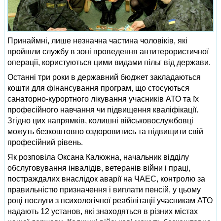
Принаймні, лише незначна частина чоловіків, які
пройшли службу в зоні проведення антитерористичної
операції, користуються цими видами пільг від держави.
Останні три роки в державний бюджет закладаються
кошти для фінансування програм, що стосуються
санаторно-курортного лікування учасників АТО та їх
професійного навчання чи підвищення кваліфікації.
Згідно цих напрямків, колишні військовослужбовці
можуть безкоштовно оздоровитись та підвищити свій
професійний рівень.
Як розповіла Оксана Калюжна, начальник відділу
обслуговування інвалідів, ветеранів війни і праці,
постраждалих внаслідок аварії на ЧАЕС, контролю за
правильністю призначення і виплати пенсій, у цьому
році послуги з психологічної реабілітації учасникам АТО
надають 12 установ, які знаходяться в різних містах