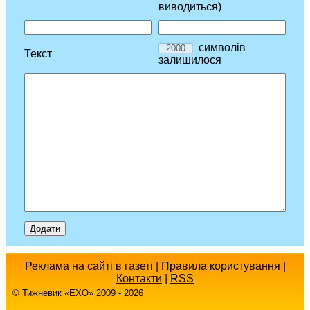
виводиться)
символів
Текст
залишилося
Реклама
на сайті
в газеті
|
Правила користування
|
Контакти
|
RSS
© Тижневик «EХO» 2009 - 2026