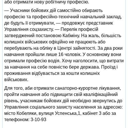
або отримати нову робітничу професію.
— Учасники бойових дій самостійно обирають
професію та професійно-технічний навчальний заклад,
де будуть її отримувати, — продовжує представник
Управління соцзахисту. — Перелік професій
затверджений постановою Кабміну. На жаль, більшість
колишніх військових офіційно не працюють або
перебувають на обліку в Центрі зайнятості. За два роки
навчання пройшли лише 16 чоловік. У основному вони
отримали професію водія. Хочу наголосити, що витрати
за навчання на себе повністю бере держава. Проїзд і
проживання відбувається за кошти колишніх
військових.
Для того, аби отримати санаторно-курортне лікування,
пройти навчання або підвищити свій кваліфікаційний
рівень, учасникам бойових дій необхідно звернутись до
Управління соціального захисту населення за адресою:
місто Кобеляки, вулиця Успенська,1, кабінет 3 або за
телефоном: 3-10-93