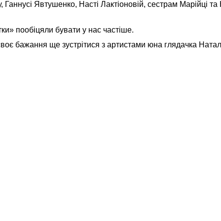
, Ганнусі Явтушенко, Насті Лактіоновій, сестрам Марійці та
тки» пообіцяли бувати у нас частіше.
воє бажання ще зустрітися з артистами юна глядачка Ната