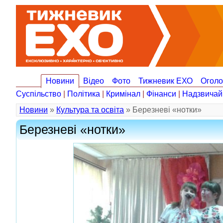
Новини
Відео
Фото
Тижневик ЕХО
Огол
Суспільство
|
Політика
|
Кримінал
|
Фінанси
|
Надзвичай
Новини
»
Культура та освіта
» Березневі «нотки»
Березневі «нотки»