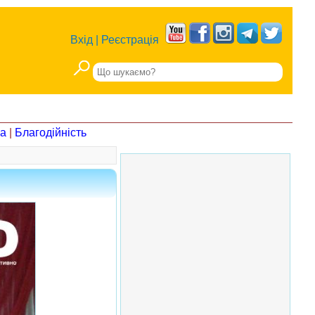
Вхід
|
Реєстрація
на
|
Благодійність