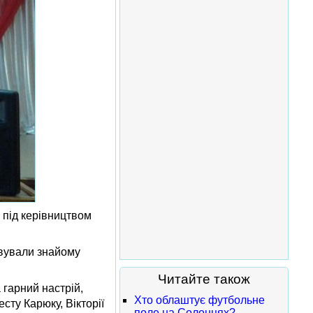
 під керівництвом
півували знайому
Читайте також
 гарний настрій,
Хто облаштує футбольне
сту Карюку, Вікторії
поле на Солонцях?