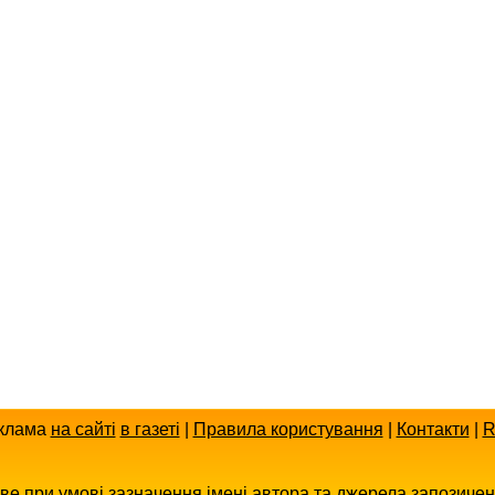
клама
на сайті
в газеті
|
Правила користування
|
Контакти
|
R
иве при умові зазначення імені автора та джерела запозиче