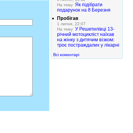
Як підібрати
На тему:
подарунок на 8 Березня
Пробігав
1 липня, 22:07
У Решетилівці 13-
На тему:
річний мотоцикліст наїхав
на жінку з дитячим візком:
троє постраждалих у лікарні
Всі коментарі