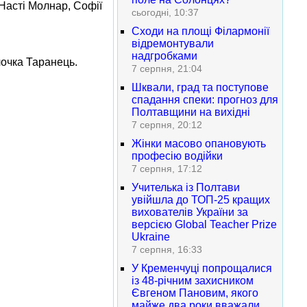
 Насті Молнар, Софії
сьогодні, 10:37
Сходи на площі Філармонії
відремонтували
надгробками
лочка Таранець.
7 серпня, 21:04
Шквали, град та поступове
спадання спеки: прогноз для
Полтавщини на вихідні
7 серпня, 20:12
Жінки масово опановують
професію водійки
7 серпня, 17:12
Учителька із Полтави
увійшла до ТОП-25 кращих
вихователів України за
версією Global Teacher Prize
Ukraine
7 серпня, 16:33
У Кременчуці попрощалися
із 48-річним захисником
Євгеном Пановим, якого
майже два роки вважали