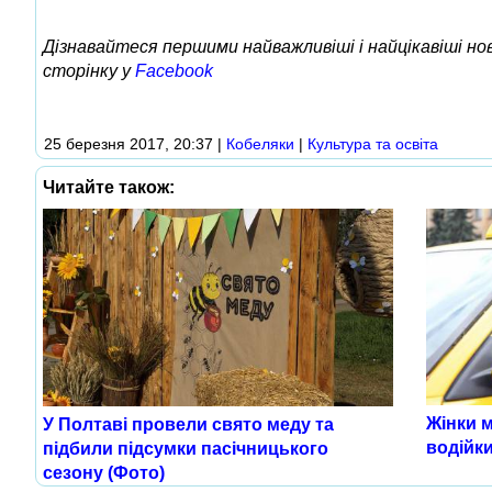
Дізнавайтеся першими найважливіші і найцікавіші н
сторінку у
Facebook
25 березня 2017, 20:37
|
Кобеляки
|
Культура та освіта
Читайте також:
Жінки 
У Полтаві провели свято меду та
водійк
підбили підсумки пасічницького
сезону (Фото)