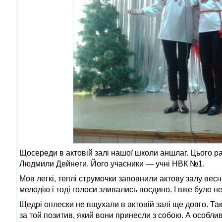
Щосереди в актовій залі нашої школи аншлаг. Цього 
Людмили Дейнеги. Його учасники — учні НВК №1.
Мов легкі, теплі струмочки заповнили актову залу весн
мелодію і тоді голоси зливались воєдино. І вже було н
Щедрі оплески не вщухали в актовій залі ще довго. Та
за той позитив, який вони принесли з собою. А особлив