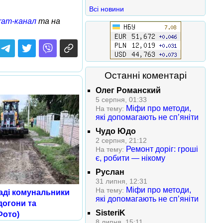
Всі новини
ram-канал
та на
Останні коментарі
Олег Романский
5 серпня, 01:33
Міфи про методи,
На тему:
які допомагають не сп’яніти
Чудо Юдо
2 серпня, 21:12
Ремонт доріг: гроші
На тему:
є, робити — нікому
Руслан
31 липня, 12:31
Міфи про методи,
На тему:
аді комунальники
які допомагають не сп’яніти
догони та
SisteriK
Фото)
8 липня, 15:11