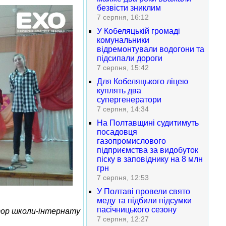
безвісти зниклим
7 серпня, 16:12
У Кобеляцькій громаді
комунальники
відремонтували водогони та
підсипали дороги
7 серпня, 15:42
Для Кобеляцького ліцею
куплять два
супергенератори
7 серпня, 14:34
На Полтавщині судитимуть
посадовця
газопромислового
підприємства за видобуток
піску в заповіднику на 8 млн
грн
7 серпня, 12:53
У Полтаві провели свято
меду та підбили підсумки
пасічницького сезону
тор школи-інтернату
7 серпня, 12:27