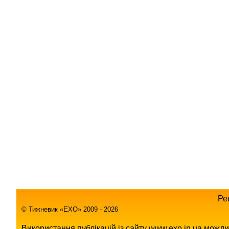
Ре
© Тижневик «EХO» 2009 - 2026
Використання публікацій із сайту www.exo.in.ua можл