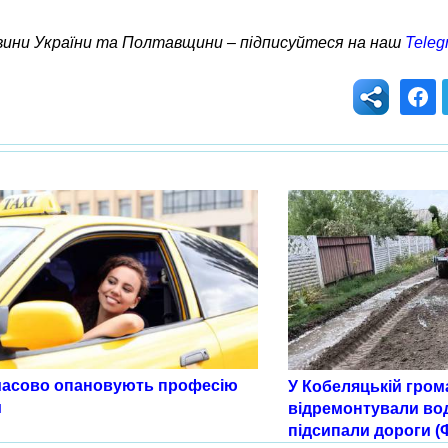
овини України та Полтавщини – підписуйтеся на наш
Teleg
масово опановують професію
У Кобеляцькій гром
и
відремонтували во
підсипали дороги (