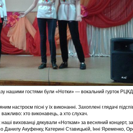
разу нашими гостями були «Нотки» — вокальний гурток РЦКД
яним настроєм пісні у їх виконанні. Захоплені глядачі підс
е важливо: хто виконавець, а хто слухач.
к наші вихованці дякували «Ноткам» за весняний концерт, за
о Данилу Акуфенку, Катерині Ставицькій, Інні Яременко, Оре