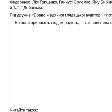
Федоренко, Лізі Гриценко, Ганнусі Соломко, Яну Бибіну
й Таїсії Дейнекам.
Під дружнє «Браво!» вдячної глядацької аудиторії «Но
— Бо вони приносять людям радість, — так пояснила с
Читайте також: