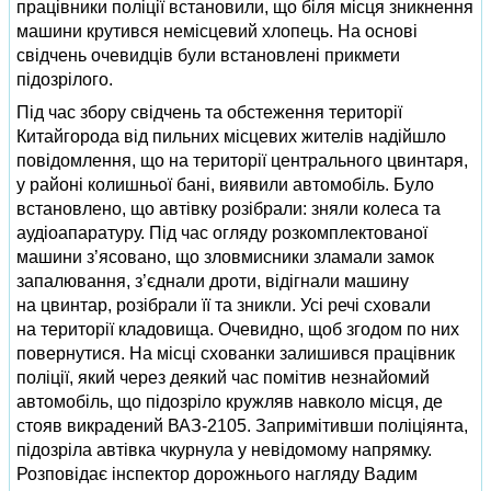
працівники поліції встановили, що біля місця зникнення
машини крутився немісцевий хлопець. На основі
свідчень очевидців були встановлені прикмети
підозрілого.
Під час збору свідчень та обстеження території
Китайгорода від пильних місцевих жителів надійшло
повідомлення, що на території центрального цвинтаря,
у районі колишньої бані, виявили автомобіль. Було
встановлено, що автівку розібрали: зняли колеса та
аудіоапаратуру. Під час огляду розкомплектованої
машини з’ясовано, що зловмисники зламали замок
запалювання, з’єднали дроти, відігнали машину
на цвинтар, розібрали її та зникли. Усі речі сховали
на території кладовища. Очевидно, щоб згодом по них
повернутися. На місці схованки залишився працівник
поліції, який через деякий час помітив незнайомий
автомобіль, що підозріло кружляв навколо місця, де
стояв викрадений ВАЗ-2105. Запримітивши поліціянта,
підозріла автівка чкурнула у невідомому напрямку.
Розповідає інспектор дорожнього нагляду Вадим