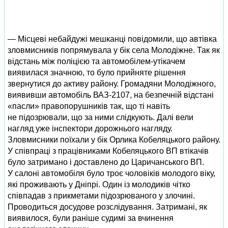
— Місцеві небайдужі мешканці повідомили, що автівка
зловмисників попрямувала у бік села Молодіжне. Так як
відстань між поліцією та автомобілем-утікачем
виявилася значною, то було прийняте рішення
звернутися до активу району. Громадяни Молодіжного,
виявивши автомобіль ВАЗ-2107, на безпечній відстані
«пасли» правопорушників так, що ті навіть
не підозрювали, що за ними слідкують. Далі вели
нагляд уже інспектори дорожнього нагляду.
Зловмисники поїхали у бік Орлика Кобеляцького району.
У співпраці з працівниками Кобеляцького ВП втікачів
було затримано і доставлено до Царичанського ВП.
У салоні автомобіля було троє чоловіків молодого віку,
які проживають у Дніпрі. Один із молодиків чітко
співпадав з прикметами підозрюваного у злочині.
Проводиться досудове розслідування. Затримані, як
виявилося, були раніше судимі за вчинення