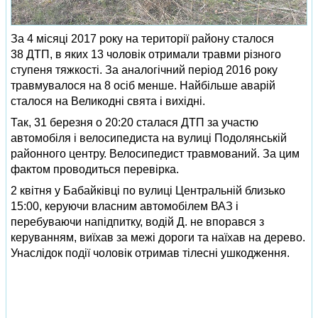
За 4 місяці 2017 року на території району сталося
38 ДТП, в яких 13 чоловік отримали травми різного
ступеня тяжкості. За аналогічний період 2016 року
травмувалося на 8 осіб менше. Найбільше аварій
сталося на Великодні свята і вихідні.
Так, 31 березня о 20:20 сталася ДТП за участю
автомобіля і велосипедиста на вулиці Подолянській
районного центру. Велосипедист травмований. За цим
фактом проводиться перевірка.
2 квітня у Бабайківці по вулиці Центральній близько
15:00, керуючи власним автомобілем ВАЗ і
перебуваючи напідпитку, водій Д. не впорався з
керуванням, виїхав за межі дороги та наїхав на дерево.
Унаслідок події чоловік отримав тілесні ушкодження.