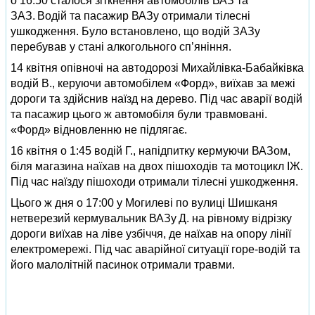
о 16:50 сталося зіткнення автомобілів ВАЗ та
ЗАЗ. Водій та пасажир ВАЗу отримали тілесні
ушкодження. Було встановлено, що водій ЗАЗу
перебував у стані алкогольного сп’яніння.
14 квітня опівночі на автодорозі Михайлівка-Бабайківка
водій В., керуючи автомобілем «Форд», виїхав за межі
дороги та здійснив наїзд на дерево. Під час аварії водій
та пасажир цього ж автомобіля були травмовані.
«Форд» відновленню не підлягає.
16 квітня о 1:45 водій Г., напідпитку кермуючи ВАЗом,
біля магазина наїхав на двох пішоходів та мотоцикл ІЖ.
Під час наїзду пішоходи отримали тілесні ушкодження.
Цього ж дня о 17:00 у Могилеві по вулиці Шишканя
нетверезий кермувальник ВАЗу Д. на рівному відрізку
дороги виїхав на ліве узбіччя, де наїхав на опору лінії
електромережі. Під час аварійної ситуації горе-водій та
його малолітній пасинок отримали травми.