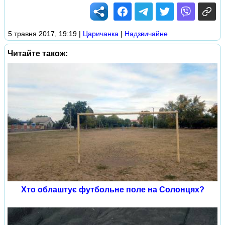
5 травня 2017, 19:19
|
Царичанка
|
Надзвичайне
Читайте також:
Хто облаштує футбольне поле на Солонцях?