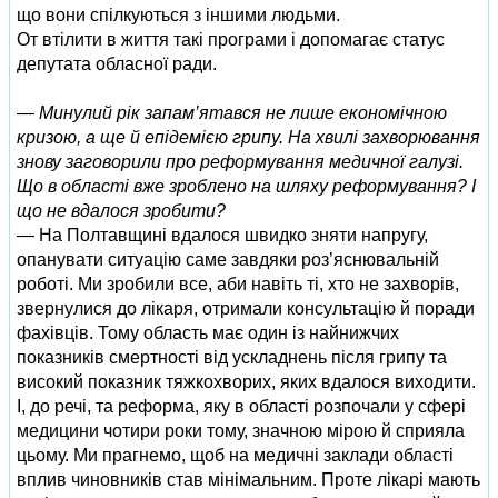
що вони спілкуються з іншими людьми.
От втілити в життя такі програми і допомагає статус
депутата обласної ради.
— Минулий рік запам’ятався не лише економічною
кризою, а ще й епідемією грипу. На хвилі захворювання
знову заговорили про реформування медичної галузі.
Що в області вже зроблено на шляху реформування? І
що не вдалося зробити?
— На Полтавщині вдалося швидко зняти напругу,
опанувати ситуацію саме завдяки роз’яснювальній
роботі. Ми зробили все, аби навіть ті, хто не захворів,
звернулися до лікаря, отримали консультацію й поради
фахівців. Тому область має один із найнижчих
показників смертності від ускладнень після грипу та
високий показник тяжкохворих, яких вдалося виходити.
І, до речі, та реформа, яку в області розпочали у сфері
медицини чотири роки тому, значною мірою й сприяла
цьому. Ми прагнемо, щоб на медичні заклади області
вплив чиновників став мінімальним. Проте лікарі мають