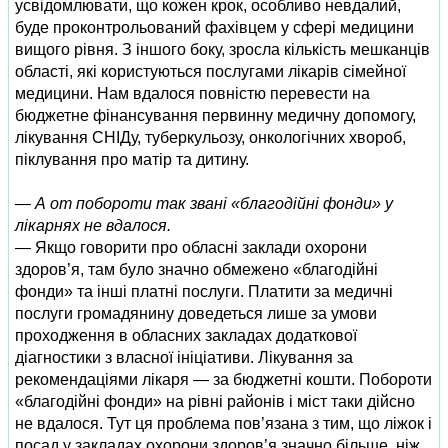
усвідомлювати, що кожен крок, особливо невдалий,
буде проконтрольований фахівцем у сфері медицини
вищого рівня. З іншого боку, зросла кількість мешканців
області, які користуються послугами лікарів сімейної
медицини. Нам вдалося повністю перевести на
бюджетне фінансування первинну медичну допомогу,
лікування СНІДу, туберкульозу, онкологічних хвороб,
піклування про матір та дитину.
— А от побороти так звані «благодійні фонди» у
лікарнях не вдалося.
— Якщо говорити про обласні заклади охорони
здоров’я, там було значно обмежено «благодійні
фонди» та інші платні послуги. Платити за медичні
послуги громадянину доведеться лише за умови
проходження в обласних закладах додаткової
діагностики з власної ініціативи. Лікування за
рекомендаціями лікаря — за бюджетні кошти. Побороти
«благодійні фонди» на рівні районів і міст таки дійсно
не вдалося. Тут ця проблема пов’язана з тим, що ліжок і
посад у закладах охорони здоров’я значно більше, ніж