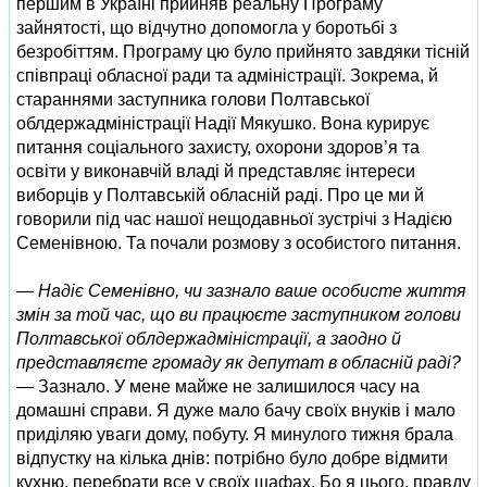
першим в Україні прийняв реальну Програму
зайнятості, що відчутно допомогла у боротьбі з
безробіттям. Програму цю було прийнято завдяки тісній
співпраці обласної ради та адміністрації. Зокрема, й
стараннями заступника голови Полтавської
облдержадміністрації Надії Мякушко. Вона курирує
питання соціального захисту, охорони здоров’я та
освіти у виконавчій владі й представляє інтереси
виборців у Полтавській обласній раді. Про це ми й
говорили під час нашої нещодавньої зустрічі з Надією
Семенівною. Та почали розмову з особистого питання.
— Надіє Семенівно, чи зазнало ваше особисте життя
змін за той час, що ви працюєте заступником голови
Полтавської облдержадміністрації, а заодно й
представляєте громаду як депутат в обласній раді?
— Зазнало. У мене майже не залишилося часу на
домашні справи. Я дуже мало бачу своїх внуків і мало
приділяю уваги дому, побуту. Я минулого тижня брала
відпустку на кілька днів: потрібно було добре відмити
кухню, перебрати все у своїх шафах. Бо я цього, правду