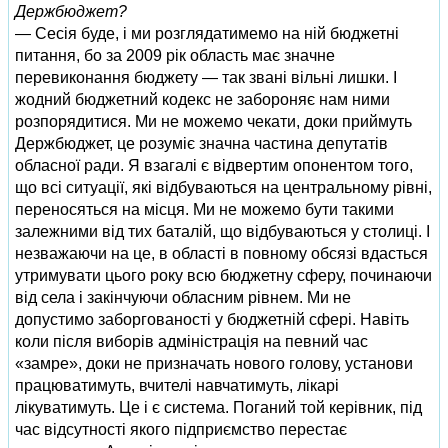
Держбюджет?
— Сесія буде, і ми розглядатимемо на ній бюджетні
питання, бо за 2009 рік область має значне
перевиконання бюджету — так звані вільні лишки. І
жодний бюджетний кодекс не забороняє нам ними
розпорядитися. Ми не можемо чекати, доки приймуть
Держбюджет, це розуміє значна частина депутатів
обласної ради. Я взагалі є відвертим опонентом того,
що всі ситуації, які відбуваються на центральному рівні,
переносяться на місця. Ми не можемо бути такими
залежними від тих баталій, що відбуваються у столиці. І
незважаючи на це, в області в повному обсязі вдасться
утримувати цього року всю бюджетну сферу, починаючи
від села і закінчуючи обласним рівнем. Ми не
допустимо заборгованості у бюджетній сфері. Навіть
коли після виборів адміністрація на певний час
«замре», доки не призначать нового голову, установи
працюватимуть, вчителі навчатимуть, лікарі
лікуватимуть. Це і є система. Поганий той керівник, під
час відсутності якого підприємство перестає