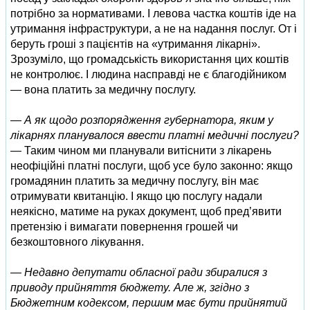
потрібно за нормативами. І левова частка коштів іде на
утримання інфраструктури, а не на надання послуг. От і
беруть гроші з пацієнтів на «утримання лікарні».
Зрозуміло, що громадськість використання цих коштів
не контролює. І людина насправді не є благодійником
— вона платить за медичну послугу.
— А як щодо розпорядження губернатора, яким у
лікарнях планувалося ввести платні медичні послуги?
— Таким чином ми планували витіснити з лікарень
неофіційні платні послуги, щоб усе було законно: якщо
громадянин платить за медичну послугу, він має
отримувати квитанцію. І якщо цю послугу надали
неякісно, матиме на руках документ, щоб пред’явити
претензію і вимагати повернення грошей чи
безкоштовного лікування.
— Недавно депутати обласної ради збиралися з
приводу прийняття бюджету. Але ж, згідно з
Бюджетним кодексом, першим має бути прийнятий