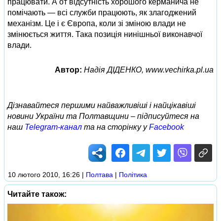
працювати. А от відсутність хорошого керманича не
помічають — всі служби працюють, як злагоджений
механізм. Це і є Європа, коли зі зміною влади не
змінюється життя. Така позиція нинішньої виконавчої
влади.
Автор:
Надія ДІДЕНКО, www.vechirka.pl.ua
Дізнавайтеся першими найважливіші і найцікавіші
новини України та Полтавщини – підписуйтеся на
наш
Telegram-канал
та на сторінку у
Facebook
10 лютого 2010, 16:26
|
Полтава
|
Політика
Читайте також: