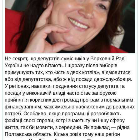
Не секрет, що депутатів-сумісників у Верховній Раді
України не надто вітають. І щоразу після виборів
примушують тих, хто «їсть з двох котлів», відмовитися
або від депутатства, або ж від посади держслужбовця.
У регіонах, навпаки, поєднання статусу депутата та
посади у виконавчій владі часто стає запорукою
прийняття корисних для громад програм з нормальним
фінансуванням, максимально наближеним до реальних
потреб. Особливо, якщо програми ці розробляють
фахівці своєї справи, котрі знають ту чи іншу сферу
життя, так би мовити, з середини. Як приклад — рідна
Полтавська область. Кілька років тому наш регіон