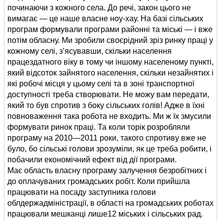
починаючи з кожного села. До речі, закон цього не
вимагає — це наше власне ноу-хау. На базі сільських
програм формували програми районні та міські — і вже
потім обласну. Ми зробили своєрідний зріз ринку праці у
кожному селі, з’ясувавши, скільки населення
працездатного віку в тому чи іншому населеному пункті,
який відсоток зайнятого населення, скільки незайнятих і
які робочі місця у цьому селі та в зоні транспортної
доступності треба створювати. Не можу вам передати,
який то був спротив з боку сільських голів! Адже в їхні
повноваження така робота не входить. Ми ж їх змусили
формувати ринок праці. Та коли торік розробляли
програму на 2010—2011 роки, такого спротиву вже не
було, бо сільські голови зрозуміли, як це треба робити, і
побачили економічний ефект від дії програми.
Має область власну програму залучення безробітних і
до оплачуваних громадських робіт. Коли прийшла
працювати на посаду заступника голови
облдержадміністрації, в області на громадських роботах
працювали мешканці лише12 міських і сільських рад.