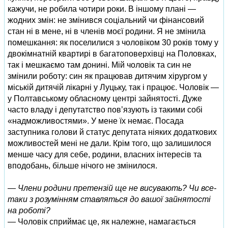
кажучи, не робила чотири роки. В іншому плані —
жодних змін: не змінився соціальний чи фінансовий
стан ні в мене, ні в членів моєї родини. Я не змінила
помешкання: як поселилися з чоловіком 30 років тому у
двокімнатній квартирі в багатоповерхівці на Половках,
так і мешкаємо там донині. Мій чоловік та син не
змінили роботу: син як працював дитячим хірургом у
міській дитячій лікарні у Луцьку, так і працює. Чоловік —
у Полтавському обласному центрі зайнятості. Дуже
часто владу і депутатство пов’язують із такими собі
«надможливостями». У мене їх немає. Посада
заступника голови й статус депутата ніяких додаткових
можливостей мені не дали. Крім того, що залишилося
менше часу для себе, родини, власних інтересів та
вподобань, більше нічого не змінилося.
— Члени родини претензій ще не висувають? Чи все-
таки з розумінням ставляться до вашої зайнятості
на роботі?
— Чоловік сприймає це, як належне, намагається