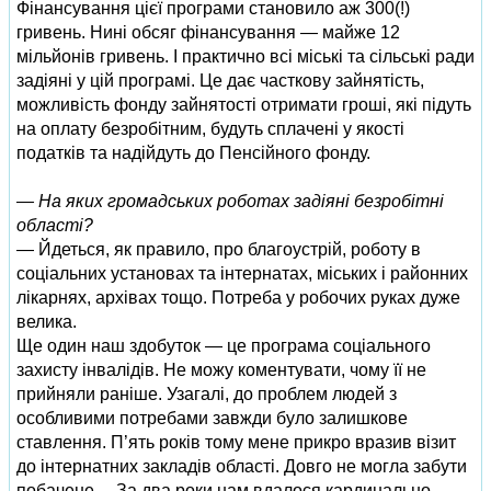
Фінансування цієї програми становило аж 300(!)
гривень. Нині обсяг фінансування — майже 12
мільйонів гривень. І практично всі міські та сільські ради
задіяні у цій програмі. Це дає часткову зайнятість,
можливість фонду зайнятості отримати гроші, які підуть
на оплату безробітним, будуть сплачені у якості
податків та надійдуть до Пенсійного фонду.
— На яких громадських роботах задіяні безробітні
області?
— Йдеться, як правило, про благоустрій, роботу в
соціальних установах та інтернатах, міських і районних
лікарнях, архівах тощо. Потреба у робочих руках дуже
велика.
Ще один наш здобуток — це програма соціального
захисту інвалідів. Не можу коментувати, чому її не
прийняли раніше. Узагалі, до проблем людей з
особливими потребами завжди було залишкове
ставлення. П’ять років тому мене прикро вразив візит
до інтернатних закладів області. Довго не могла забути
побачене… За два роки нам вдалося кардинально