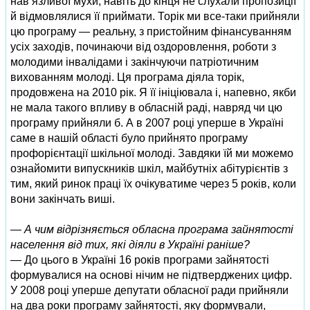
нав’язливої мухи, навіть до кінця не слухали пропозиції
й відмовлялися її приймати. Торік ми все-таки прийняли
цю програму — реальну, з пристойним фінансуванням
усіх заходів, починаючи від оздоровлення, роботи з
молодими інвалідами і закінчуючи патріотичним
вихованням молоді. Ця програма діяла торік,
продовжена на 2010 рік. Я її ініціювала і, напевно, якби
не мала такого впливу в обласній раді, навряд чи цю
програму прийняли б. А в 2007 році уперше в Україні
саме в нашій області було прийнято програму
профорієнтації шкільної молоді. Завдяки їй ми можемо
ознайомити випускників шкіл, майбутніх абітурієнтів з
тим, який ринок праці їх очікуватиме через 5 років, коли
вони закінчать виші.
— А чим відрізняється обласна програма зайнятості
населення від тих, які діяли в Україні раніше?
— До цього в Україні 16 років програми зайнятості
формувалися на основі нічим не підтверджених цифр.
У 2008 році уперше депутати обласної ради прийняли
на два роки програму зайнятості, яку формували,