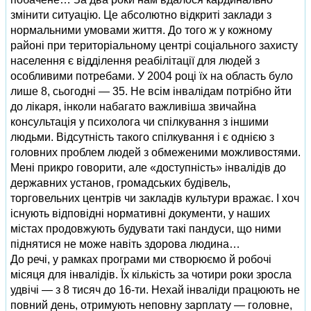
змінити ситуацію. Це абсолютно відкриті заклади з
нормальними умовами життя. До того ж у кожному
районі при територіальному центрі соціального захисту
населення є відділення реабілітації для людей з
особливими потребами. У 2004 році їх на область було
лише 8, сьогодні — 35. Не всім інвалідам потрібно йти
до лікаря, інколи набагато важливіша звичайна
консультація у психолога чи спілкування з іншими
людьми. Відсутність такого спілкування і є однією з
головних проблем людей з обмеженими можливостями.
Мені прикро говорити, але «доступність» інвалідів до
державних установ, громадських будівель,
торговельних центрів чи закладів культури вражає. І хоч
існують відповідні нормативні документи, у наших
містах продовжують будувати такі пандуси, що ними
піднятися не може навіть здорова людина…
До речі, у рамках програми ми створюємо й робочі
місяця для інвалідів. Їх кількість за чотири роки зросла
удвічі — з 8 тисяч до 16-ти. Нехай інваліди працюють не
повний день, отримують неповну зарплату — головне,