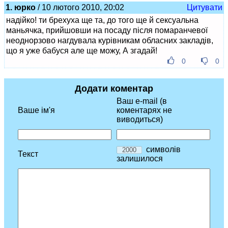
1. юрко
/ 10 лютого 2010, 20:02
Цитувати
надійко! ти брехуха ще та, до того ще й сексуальна
маньячка, прийшовши на посаду після помаранчевої
неоднорзово нагдувала курівникам обласних закладів,
що я уже бабуся але ще можу, А згадай!
0
0
Додати коментар
Ваш e-mail (в
Ваше ім'я
коментарях не
виводиться)
символів
Текст
залишилося