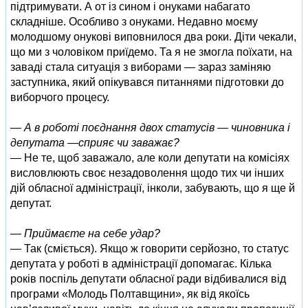
підтримувати. А от із сином і онуками набагато
складніше. Особливо з онуками. Недавно моєму
молодшому онукові виповнилося два роки. Діти чекали,
що ми з чоловіком приїдемо. Та я не змогла поїхати, на
заваді стала ситуація з виборами — зараз заміняю
заступника, який опікувався питаннями підготовки до
виборчого процесу.
— А в роботі поєднання двох статусів — чиновника і
депутата —сприяє чи заважає?
— Не те, щоб заважало, але коли депутати на комісіях
висловлюють своє незадоволення щодо тих чи інших
дій обласної адміністрації, інколи, забувають, що я ще й
депутат.
— Приймаєте на себе удар?
— Так (сміється). Якщо ж говорити серйозно, то статус
депутата у роботі в адміністрації допомагає. Кілька
років поспіль депутати обласної ради відбивалися від
програми «Молодь Полтавщини», як від якоїсь