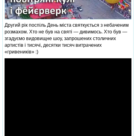
Другий рік поспіль День міста святкується з небаченим
розмахом. Хто не був на святі — дивимось. Хто був —
згадуємо видовищне шоу, запрошених столичних
артистів і тисячі, десятки тисяч витрачених
«гривеників» :)