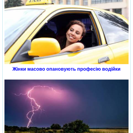
Жінки масово опановують професію водійки