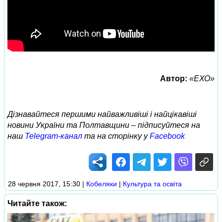
Автор:
«ЕХО»
Дізнавайтеся першими найважливіші і найцікавіші
новини України та Полтавщини – підписуйтеся на
наш
Telegram-канал
та на сторінку у
Facebook
28 червня 2017, 15:30
|
Кобеляки
|
Культура та освіта
Читайте також: