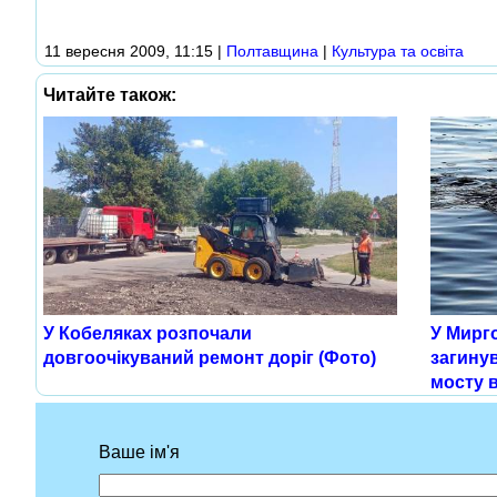
11 вересня 2009, 11:15
|
Полтавщина
|
Культура та освіта
Читайте також:
У Кобеляках розпочали
У Мирг
довгоочікуваний ремонт доріг (Фото)
загинув
мосту в
Ваше ім'я