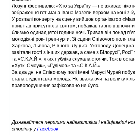
Лозунг фестивалю: «Хто за Україну — не вживає нікоти
зображення гетьмана Івана Мазепи верхом на коні з б
У розпалі концерту на сцену вийшов організатор «Маз
привітав присутніх зі святом, побажав гарно відпочи
близько одинадцятої години ночі. Тривав він понад п’ят
молодіжні рок- і реп-гурти. Зі сцени Співочого поля гл
Харкова, Львова, Рівного, Луцька, Ужгороду, Донецька
завітали гості з інших держав, а саме з Білорусії, Ро
та «С.К.А.Й.», яких публіка слухала стоячи. Тож в ост
«Хуткі Смоуж», «Гудімов» та «С.К.А.Й.»
За два дні на Співочому полі імені Марусі Чурай поб
стала студентська молодь. Не зважаючи на велику кіль
правопорушення зафіксовано не було.
Дізнавайтеся першими найважливіші і найцікавіші н
сторінку у
Facebook