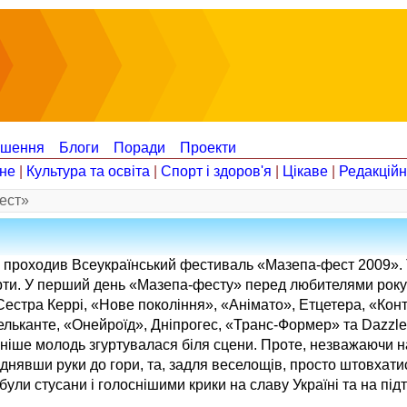
ошення
Блоги
Поради
Проекти
не
|
Культура та освіта
|
Спорт і здоров'я
|
Цікаве
|
Редакцій
ест»
й проходив Всеукраїнський фестиваль «Мазепа-фест 2009». 
п-гурти. У перший день «Мазепа-фесту» перед любителями року
 Сестра Керрі, «Нове покоління», «Анімато», Етцетера, «Кон
канте, «Онейроїд», Дніпрогес, «Транс-Формер» та Dazzle
ше молодь згуртувалася біля сцени. Проте, незважаючи на
днявши руки до гори, та, задля веселощів, просто штовхати
були стусани і голоснішими крики на славу Україні та на пі