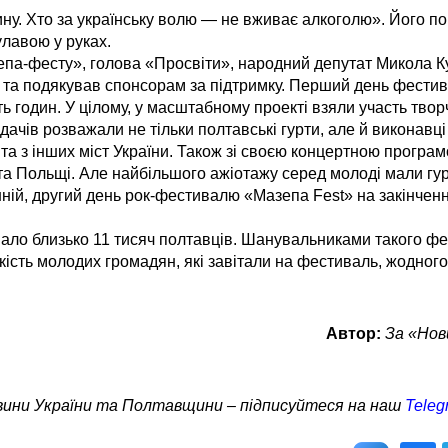
ну. Хто за українську волю — не вживає алкоголю». Його по
улавою у руках.
епа-фесту», голова «Просвіти», народний депутат Микола К
ти та подякував спонсорам за підтримку. Перший день фести
ь годин. У цілому, у масштабному проекті взяли участь творчі
адачів розважали не тільки полтавські гурти, але й виконавці
 та з інших міст України. Також зі своєю концертною програ
сії та Польщі. Але найбільшого ажіотажу серед молоді мали г
анній, другий день рок-фестивалю «Мазепа Fest» на закінчен
увало близько 11 тисяч полтавців. Шанувальниками такого 
кість молодих громадян, які завітали на фестиваль, жодного
Автор:
За «Но
овини України та Полтавщини – підписуйтеся на наш
Teleg