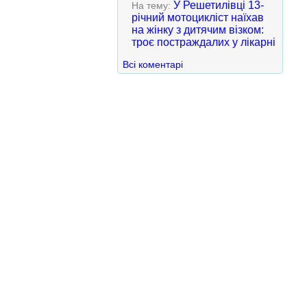
У Решетилівці 13-
На тему:
річний мотоцикліст наїхав
на жінку з дитячим візком:
троє постраждалих у лікарні
Всі коментарі