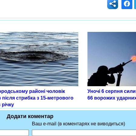
ородському районі чоловік
Уночі 6 серпня сил
 після стрибка з 15-метрового
66 ворожих ударни
 річку
Додати коментар
Ваш e-mail (в коментарях не виводиться)