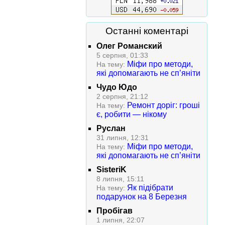
Останні коментарі
Олег Романский
5 серпня, 01:33
Міфи про методи,
На тему:
які допомагають не сп’яніти
Чудо Юдо
2 серпня, 21:12
Ремонт доріг: гроші
На тему:
є, робити — нікому
Руслан
31 липня, 12:31
Міфи про методи,
На тему:
які допомагають не сп’яніти
SisteriK
8 липня, 15:11
Як підібрати
На тему:
подарунок на 8 Березня
Пробігав
1 липня, 22:07