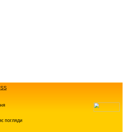
SS
ння
яє погляди