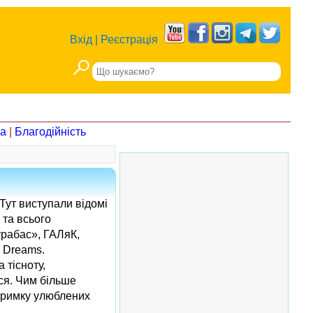
Вхід
|
Реєстрація
на
|
Благодійність
Тут виступали відомі
 та всього
трабас», ГАЛяК,
 Dreams.
 тісноту,
ся. Чим більше
дтримку улюблених