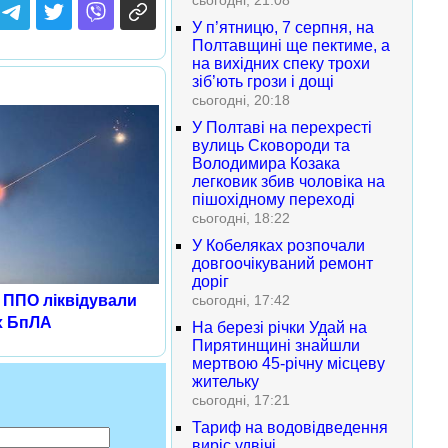
сьогодні, 21:08
У п’ятницю, 7 серпня, на
Полтавщині ще пектиме, а
на вихідних спеку трохи
зіб’ють грози і дощі
сьогодні, 20:18
У Полтаві на перехресті
вулиць Сковороди та
Володимира Козака
легковик збив чоловіка на
пішохідному переході
сьогодні, 18:22
У Кобеляках розпочали
довгоочікуваний ремонт
доріг
сьогодні, 17:42
и ППО ліквідували
х БпЛА
На березі річки Удай на
Пирятинщині знайшли
мертвою 45-річну місцеву
жительку
сьогодні, 17:21
Тариф на водовідведення
виріс удвічі