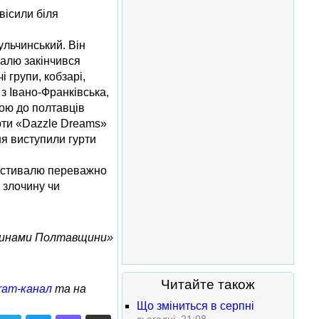
вісили біля
ульчинський. Він
валю закінчився
 групи, кобзарі,
 з Івано-Франківська,
мою до полтавців
урти «Dazzle Dreams»
ня виступили гурти
фестивалю переважно
 злочину чи
винами Полтавщини»
Читайте також
ram-канал
та на
Що зміниться в серпні