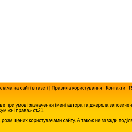
клама
на сайті
в газеті
|
Правила користування
|
Контакти
|
R
иве при умові зазначення імені автора та джерела запозиче
уміжні права» ст.21.
в, розміщених користувачами сайту. А також не завжди поділ