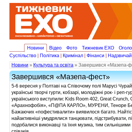
Новини
Відео
Фото
Тижневик ЕХО
Огол
Суспільство
|
Політика
|
Кримінал
|
Фінанси
|
Надзвичай
Новини
»
Культура та освіта
» Завершився «Мазепа-ф
Завершився «Мазепа-фест»
5-6 вересня у Полтаві на Співочому полі Марусі Чура
українські творчі гурти, кобзарі, молодіжні рок- і ре
українського виступили: Kids Room 402, Great Сrunch,
«Арахнофобія», «П@ПА КАРЛО», МУРЕНИ, Теноре Бель
Бажаючих «пофестивалити» виявилося багато. Найтісні
найактивніші умудрялися танцювати, підстрибувати, пі
подобалися виконавці та їхня музика, тим сильнішими 
співаків.