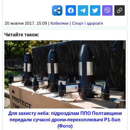
20 жовтня 2017, 15:09
|
Кобеляки
|
Спорт і здоров'я
Читайте також:
Для захисту неба: підрозділам ППО Полтавщини
передали сучасні дрони-перехоплювачі P1-Sun
(Фото)