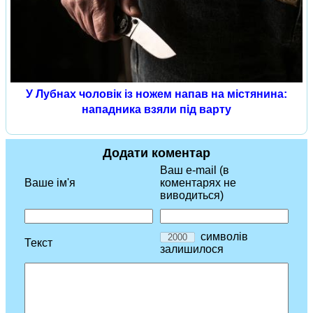
У Лубнах чоловік із ножем напав на містянина:
нападника взяли під варту
Додати коментар
Ваш e-mail (в
Ваше ім'я
коментарях не
виводиться)
символів
Текст
залишилося