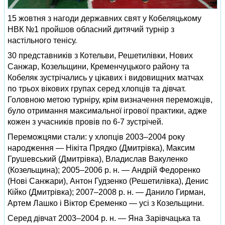
15 жовтня з нагоди державних свят у Кобеляцькому
НВК №1 пройшов обласний дитячий турнір з
настільного тенісу.
30 представників з Котельви, Решетилівки, Нових
Санжар, Козельщини, Кременчуцького району та
Кобеляк зустрічались у цікавих і видовищних матчах
по трьох вікових групах серед хлопців та дівчат.
Головною метою турніру, крім визначення переможців,
було отримання максимальної ігрової практики, адже
кожен з учасників провів по 6-7 зустрічей.
Переможцями стали: у хлопців 2003–2004 року
народження — Нікіта Прядко (Дмитрівка), Максим
Грушевський (Дмитрівка), Владислав Вакуленко
(Козельщина); 2005–2006 р. н. — Андрій Федоренко
(Нові Санжари), Антон Гудзенко (Решетилівка), Денис
Кійко (Дмитрівка); 2007–2008 р. н. — Данило Гирман,
Артем Лашко і Віктор Єременко — усі з Козельщини.
Серед дівчат 2003–2004 р. н. — Яна Зарівчацька та