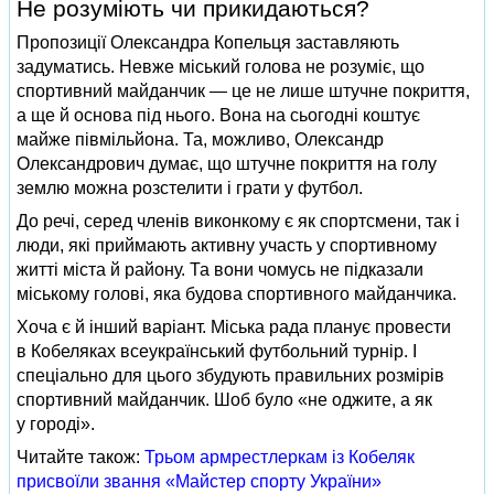
Не розуміють чи прикидаються?
Пропозиції Олександра Копельця заставляють
задуматись. Невже міський голова не розуміє, що
спортивний майданчик — це не лише штучне покриття,
а ще й основа під нього. Вона на сьогодні коштує
майже півмільйона. Та, можливо, Олександр
Олександрович думає, що штучне покриття на голу
землю можна розстелити і грати у футбол.
До речі, серед членів виконкому є як спортсмени, так і
люди, які приймають активну участь у спортивному
житті міста й району. Та вони чомусь не підказали
міському голові, яка будова спортивного майданчика.
Хоча є й інший варіант. Міська рада планує провести
в Кобеляках всеукраїнський футбольний турнір. І
спеціально для цього збудують правильних розмірів
спортивний майданчик. Шоб було «не оджите, а як
у городі».
Читайте також:
Трьом армрестлеркам із Кобеляк
присвоїли звання «Майстер спорту України»