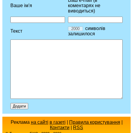
Ваш e-mail (в
Ваше ім'я
коментарях не
виводиться)
символів
Текст
залишилося
Реклама
на сайті
в газеті
|
Правила користування
|
Контакти
|
RSS