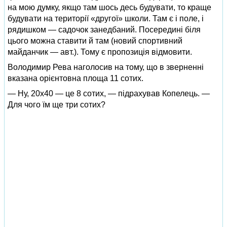
на мою думку, якщо там шось десь будувати, то краще
будувати на території «другої» школи. Там є і поле, і
рядишком — садочок занедбаний. Посередині біля
цього можна ставити й там (новий спортивний
майданчик — авт.). Тому є пропозиція відмовити.
Володимир Рева наголосив на тому, що в зверненні
вказана орієнтовна площа 11 сотих.
— Ну, 20х40 — це 8 сотих, — підрахував Копелець. —
Для чого їм ще три сотих?