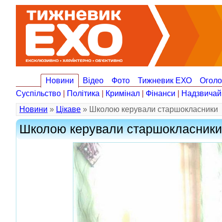
Новини
Відео
Фото
Тижневик ЕХО
Огол
Суспільство
|
Політика
|
Кримінал
|
Фінанси
|
Надзвичай
Новини
»
Цікаве
» Школою керували старшокласники
Школою керували старшокласники