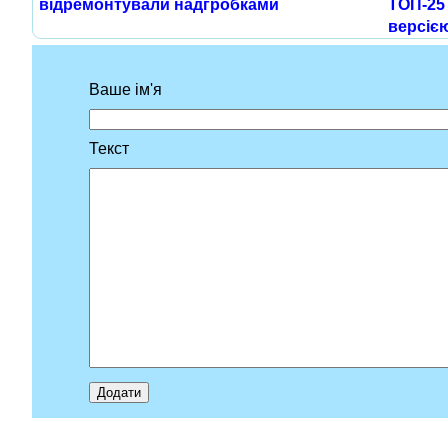
відремонтували надгробками
ТОП-25 
версією
Ваше ім'я
Текст