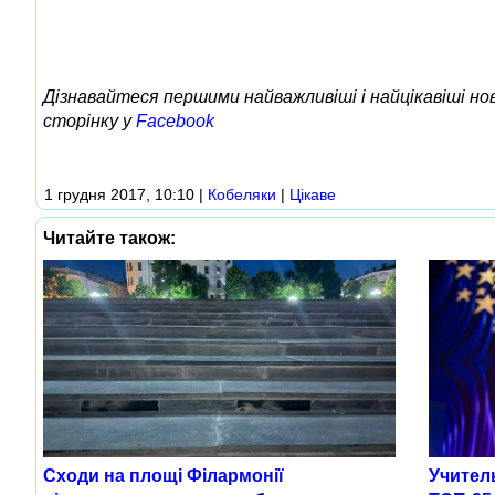
Дізнавайтеся першими найважливіші і найцікавіші н
сторінку у
Facebook
1 грудня 2017, 10:10
|
Кобеляки
|
Цікаве
Читайте також:
Сходи на площі Філармонії
Учитель