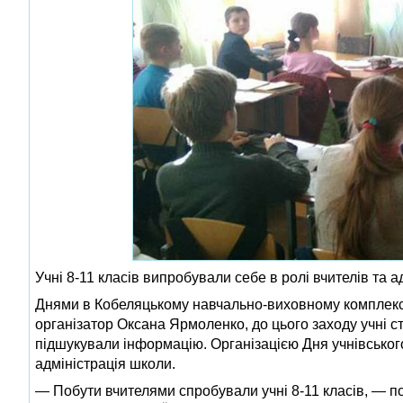
Учні 8-11 класів випробували себе в ролі вчителів та а
Днями в Кобеляцькому навчально-виховному комплексі
організатор Оксана Ярмоленко, до цього заходу учні с
підшукували інформацію. Організацією Дня учнівсько
адміністрація школи.
— Побути вчителями спробували учні 8-11 класів, — 