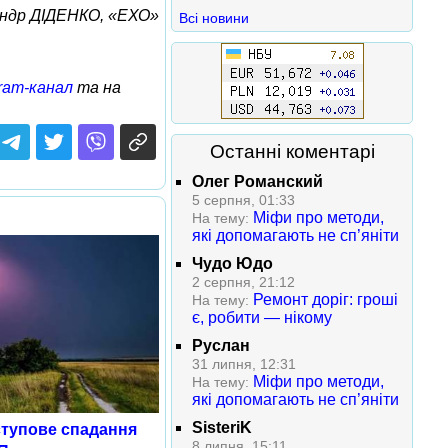
ндр ДІДЕНКО, «ЕХО»
Всі новини
ram-канал
та на
Останні коментарі
Олег Романский
5 серпня, 01:33
Міфи про методи,
На тему:
які допомагають не сп’яніти
Чудо Юдо
2 серпня, 21:12
Ремонт доріг: гроші
На тему:
є, робити — нікому
Руслан
31 липня, 12:31
Міфи про методи,
На тему:
які допомагають не сп’яніти
SisteriK
ступове спадання
8 липня, 15:11