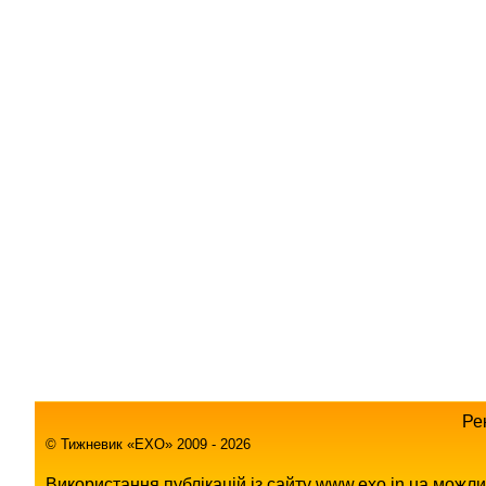
Ре
© Тижневик «EХO» 2009 - 2026
Використання публікацій із сайту www.exo.in.ua можл