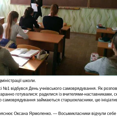
дміністрації школи.
 №1 відбувся День учнівського самоврядування. Як розпов
таранно готувалися: радилися із вчителями-наставниками, с
го самоврядування займаються старшокласники, цю ініціати
пояснює Оксана Ярмоленко. — Восьмикласники відчули себе 