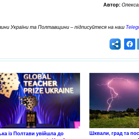
Автор:
Олекса
овини України та Полтавщини – підписуйтеся на наш
Teleg
Шквали, град та по
ка із Полтави увійшла до