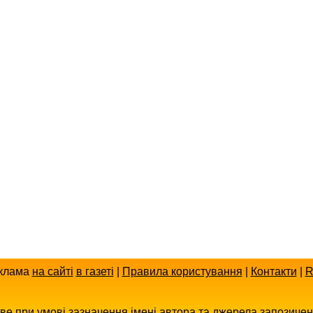
клама
на сайті
в газеті
|
Правила користування
|
Контакти
|
R
иве при умові зазначення імені автора та джерела запозиче