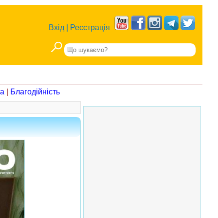
Вхід
|
Реєстрація
на
|
Благодійність