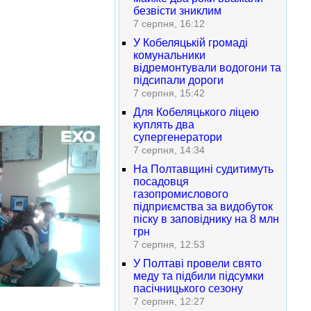
безвісти зниклим
7 серпня, 16:12
У Кобеляцькій громаді
комунальники
відремонтували водогони та
підсипали дороги
7 серпня, 15:42
Для Кобеляцького ліцею
куплять два
супергенератори
7 серпня, 14:34
На Полтавщині судитимуть
посадовця
газопромислового
підприємства за видобуток
піску в заповіднику на 8 млн
грн
7 серпня, 12:53
У Полтаві провели свято
меду та підбили підсумки
пасічницького сезону
7 серпня, 12:27