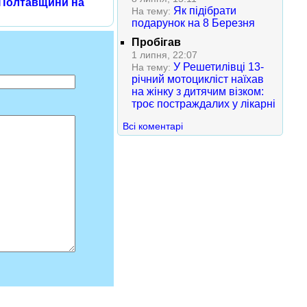
 Полтавщини на
Як підібрати
На тему:
подарунок на 8 Березня
Пробігав
1 липня, 22:07
У Решетилівці 13-
На тему:
річний мотоцикліст наїхав
на жінку з дитячим візком:
троє постраждалих у лікарні
Всі коментарі