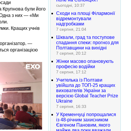
осади
сьогодні, 10:37
а Крупнова були його
Сходи на площі Філармонії
. Одна з них — «Ми
відремонтували
оли.
надгробками
умки. Кращих учнів
7 серпня, 21:04
Шквали, град та поступове
спадання спеки: прогноз для
організатор. —
Полтавщини на вихідні
ться організацією
7 серпня, 20:12
Жінки масово опановують
професію водійки
7 серпня, 17:12
Учителька із Полтави
увійшла до ТОП-25 кращих
вихователів України за
версією Global Teacher Prize
Ukraine
7 серпня, 16:33
У Кременчуці попрощалися
із 48-річним захисником
Євгеном Пановим, якого
майже два роки вважали