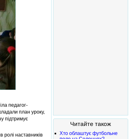
іла педагог-
кладали план уроку,
ву підтримує
Читайте також
Хто облаштує футбольне
в ролі наставників
поле на Солонцях?