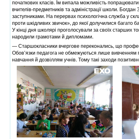
початкових класів. Їм випала можливість попрацюват
вчителів‑предметників та адміністрації школи. Богдан
заступниками. На перервах психологічна служба у скла
проти шкідливих звичок», до якої долучилися багато 
У кінці дня школярі проголосували за своїх старших т
народили грамотами й дипломами.
— Старшокласники вчергове переконались, що професі
Обов’язки педагога не обмежуються лише вивченням пр
навчання й дозвіллям учнів. Тому такі заходи позитивн