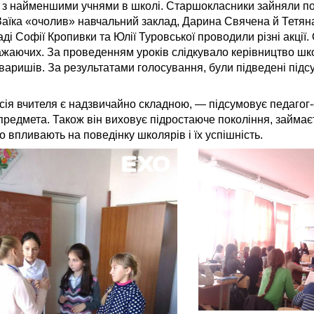
и з найменшими учнями в школі. Старшокласники зайняли п
 Заїка «очолив» навчальний заклад, Дарина Свячена й Тетян
ді Софії Кропивки та Юлії Туровської проводили різні акції
бажаючих. За проведенням уроків слідкувало керівництво шк
оваришів. За результатами голосування, були підведені підс
я вчителя є надзвичайно складною, — підсумовує педагог-
едмета. Також він виховує підростаюче покоління, займає
о впливають на поведінку школярів і їх успішність.