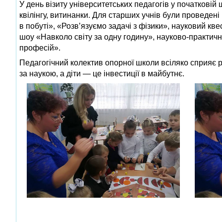
У день візиту університетських педагогів у початковій
квілінгу, витинанки. Для старших учнів були проведен
в побуті», «Розв’язуємо задачі з фізики», науковий кв
шоу «Навколо світу за одну годину», науково-практична
професій».
Педагогічний колектив опорної школи всіляко сприяє р
за наукою, а діти — це інвестиції в майбутнє.