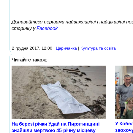
Дізнавайтеся першими найважливіші і найцікавіші н
сторінку у
Facebook
2 грудня 2017, 12:00
|
Царичанка
|
Культура та освіта
Читайте також:
У Кобел
На березі річки Удай на Пирятинщині
заохоч
знайшли мертвою 45-річну місцеву