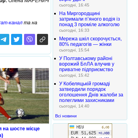
ор:
Олена МАРЕНИЧ
сьогодні, 16:45
На Миргородщині
затримали п’яного водія із
ram-канал
та на
понад 3 проміле алкоголю
сьогодні, 16:33
Мережа шкіл скорочується,
80% педагогів — жінки
сьогодні, 15:54
У Полтавському районі
ворожий БпЛА влучив у
приватне підприємство
сьогодні, 15:42
У Кобеляцькій громаді
затвердили порядок
оголошення Днів жалоби за
полеглими захисниками
сьогодні, 14:40
Всі новини
 на шосте місце
в)