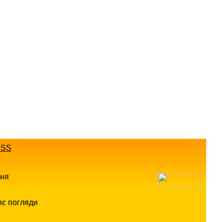
SS
ння
яє погляди