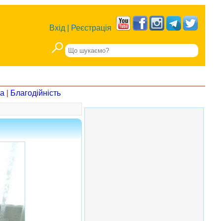
Вхід
|
Реєстрація
на
|
Благодійність