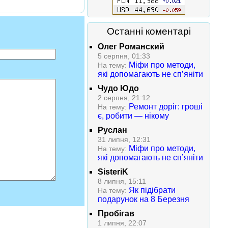
Останні коментарі
Олег Романский
5 серпня, 01:33
Міфи про методи,
На тему:
які допомагають не сп’яніти
Чудо Юдо
2 серпня, 21:12
Ремонт доріг: гроші
На тему:
є, робити — нікому
Руслан
31 липня, 12:31
Міфи про методи,
На тему:
які допомагають не сп’яніти
SisteriK
8 липня, 15:11
Як підібрати
На тему:
подарунок на 8 Березня
Пробігав
1 липня, 22:07