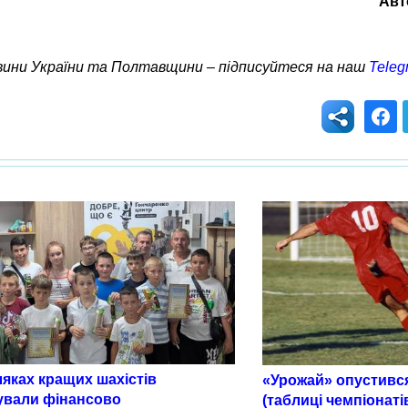
Авт
овини України та Полтавщини – підписуйтеся на наш
Teleg
яках кращих шахістів
«Урожай» опустився
ували фінансово
(таблиці чемпіонаті