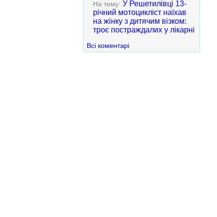
У Решетилівці 13-
На тему:
річний мотоцикліст наїхав
на жінку з дитячим візком:
троє постраждалих у лікарні
Всі коментарі