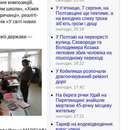
сьогодні, 21:08
ення композицій,
У п’ятницю, 7 серпня, на
ням школи», «Хімія
Полтавщині ще пектиме, а
ичанці», реаліті-
на вихідних спеку трохи
ік «У світі нових
зіб’ють грози і дощі
сьогодні, 20:18
-якої держави —
У Полтаві на перехресті
вулиць Сковороди та
Володимира Козака
легковик збив чоловіка на
пішохідному переході
сьогодні, 18:22
У Кобеляках розпочали
довгоочікуваний ремонт
доріг
сьогодні, 17:42
На березі річки Удай на
Пирятинщині знайшли
мертвою 45-річну місцеву
жительку
сьогодні, 17:21
Тариф на водовідведення
виріс удвічі