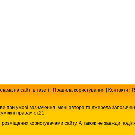
клама
на сайті
в газеті
|
Правила користування
|
Контакти
|
R
иве при умові зазначення імені автора та джерела запозиче
уміжні права» ст.21.
в, розміщених користувачами сайту. А також не завжди поділ