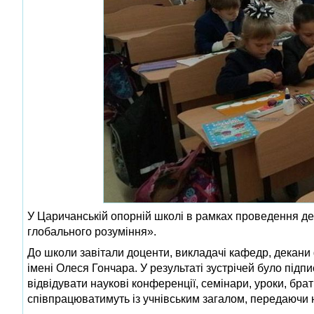
У Царичанській опорній школі в рамках проведення дек
глобального розуміння».
До школи завітали доценти, викладачі кафедр, декани 
імені Олеся Гончара. У результаті зустрічей було під
відвідувати наукові конференції, семінари, уроки, брати
співпрацюватимуть із учнівським загалом, передаючи 