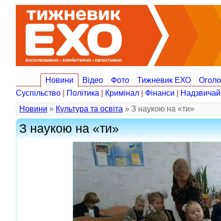
Новини
Відео
Фото
Тижневик ЕХО
Огол
Суспільство
|
Політика
|
Кримінал
|
Фінанси
|
Надзвичай
Новини
»
Культура та освіта
» З наукою на «ти»
З наукою на «ти»