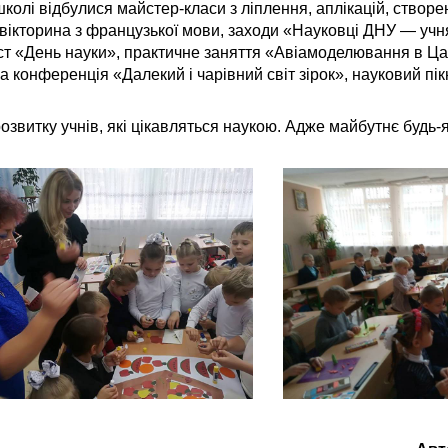
 школі відбулися майстер-класи з ліплення, аплікацій, створ
і вікторина з французької мови, заходи «Науковці ДНУ — уч
ест «День науки», практичне заняття «Авіамоделювання в Цар
 конференція «Далекий і чарівний світ зірок», науковий пікн
озвитку учнів, які цікавляться наукою. Адже майбутнє будь