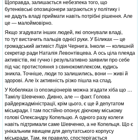
Щоправда, залишається небезпека того, що
бутенківські опозиціонери заграються у політику і
не дадуть владі приймати навіть потрібні рішення. Але
це — малоймовірно.
Якщо згадувати інших людей, які опонували владі,
то тут вистачить пальців однієї руки. У Біликах — це
громадський активіст Лідія Чернига. Інколи — колишній
секретар ради Наталія Левонтівцева. А ось ціла плеяда
активістів, які гучно і результативно заявили про себе
під час протистояння з свинокомплексом, кудись
зникла. Точніше, люди то залишились, вони — живі й
здорові. Але їх активність різко пішла на спад.
У Кобеляках із опозиціонерів можна згадати хіба що …
Тамілу Шевченко. Дивно, але — факт. Голова
райдержадміністрації, крім цього, є ще й депутатом
міськради. І там постійно опонує діючому міському
голові Олександру Копельцю. А одного разу колеги
навіть підтримали саме Шевченко, а не Копельця. Що є
унікальним явищем для депутатського корпусу
міськради. Там, як правило, спостерігається