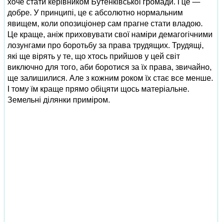
хоче стати керівником Бутенківської громади. І це —
добре. У принципі, це є абсолютно нормальним
явищем, коли опозиціонер сам прагне стати владою.
Це краще, аніж приховувати свої наміри демагогічними
лозунгами про боротьбу за права трудящих. Трудящі,
які ще вірять у те, що хтось прийшов у цей світ
виключно для того, аби боротися за їх права, звичайно,
ще залишилися. Але з кожним роком їх стає все менше.
І тому їм краще прямо обіцяти щось матеріальне.
Земельні ділянки приміром.