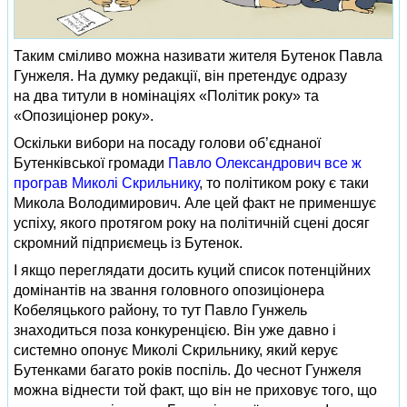
Таким сміливо можна називати жителя Бутенок Павла
Гунжеля. На думку редакції, він претендує одразу
на два титули в номінаціях «Політик року» та
«Опозиціонер року».
Оскільки вибори на посаду голови об’єднаної
Бутенківської громади
Павло Олександрович все ж
програв Миколі Скрильнику
, то політиком року є таки
Микола Володимирович. Але цей факт не применшує
успіху, якого протягом року на політичній сцені досяг
скромний підприємець із Бутенок.
І якщо переглядати досить куций список потенційних
домінантів на звання головного опозиціонера
Кобеляцького району, то тут Павло Гунжель
знаходиться поза конкуренцією. Він уже давно і
системно опонує Миколі Скрильнику, який керує
Бутенками багато років поспіль. До чеснот Гунжеля
можна віднести той факт, що він не приховує того, що