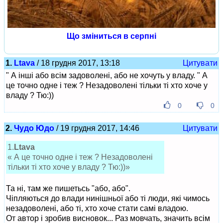
Що зміниться в серпні
1.
Ltava
/ 18 грудня 2017, 13:18
Цитувати
" А інші або всім задоволені, або не хочуть у владу. " А
це точно одне і теж ? Незадоволені тільки ті хто хоче у
владу ? Тю:))
0
0
2.
Чудо Юдо
/ 19 грудня 2017, 14:46
Цитувати
1.
Ltava
« А це точно одне і теж ? Незадоволені
тільки ті хто хоче у владу ? Тю:))»
Та ні, там же пишетьсь "або, або".
Чіпляються до влади нинішньої або ті люди, які чимось
незадоволені, або ті, хто хоче стати самі владою.
От автор і зробив висновок... Раз мовчать, значить всім