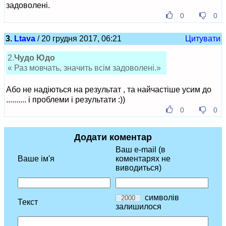
задоволені.
0
0
3.
Ltava
/ 20 грудня 2017, 06:21
Цитувати
2.
Чудо Юдо
« Раз мовчать, значить всім задоволені.»
Або не надіються на результат , та найчастіше усим до
.......... і проблеми і результати :))
0
0
Додати коментар
Ваш e-mail (в
Ваше ім'я
коментарях не
виводиться)
символів
Текст
залишилося