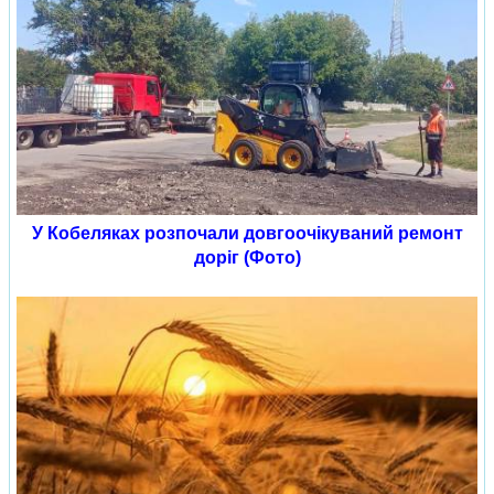
У Кобеляках розпочали довгоочікуваний ремонт
доріг (Фото)