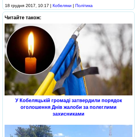
18 грудня 2017, 10:17
|
Кобеляки
|
Політика
Читайте також:
У Кобеляцькій громаді затвердили порядок
оголошення Днів жалоби за полеглими
захисниками