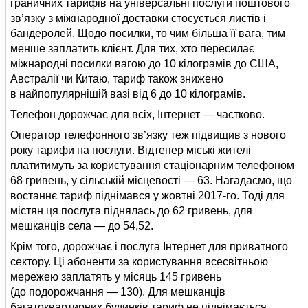
граничних тарифів на універсальні послуги поштового
зв’язку з міжнародної доставки стосується листів і
бандеролей. Щодо посилки, то чим більша її вага, тим
менше заплатить клієнт. Для тих, хто пересилає
міжнародні посилки вагою до 10 кілограмів до США,
Австралії чи Китаю, тариф також знижено
в найпопулярнішій вазі від 6 до 10 кілограмів.
Телефон дорожчає для всіх, Інтернет — частково.
Оператор телефонного зв’язку теж підвищив з нового
року тарифи на послуги. Відтепер міські жителі
платитимуть за користування стаціонарним телефоном
68 гривень, у сільській місцевості — 63. Нагадаємо, що
востаннє тариф піднімався у жовтні 2017‑го. Тоді для
містян ця послуга піднялась до 62 гривень, для
мешканців села — до 54,52.
Крім того, дорожчає і послуга Інтернет для приватного
сектору. Ці абоненти за користування всесвітньою
мережею заплатять у місяць 145 гривень
(до подорожчання — 130). Для мешканців
багатоквартирних будинків тариф не піднімається.