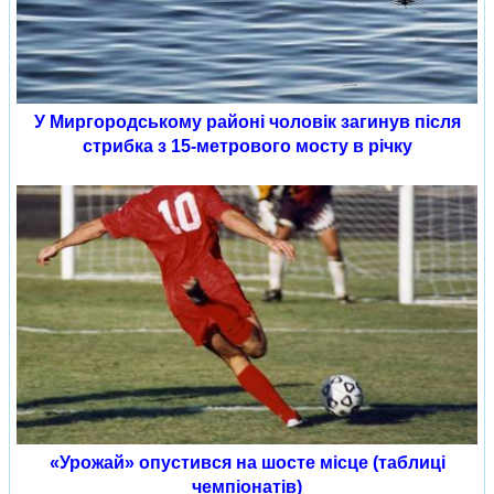
У Миргородському районі чоловік загинув після
стрибка з 15-метрового мосту в річку
«Урожай» опустився на шосте місце (таблиці
чемпіонатів)