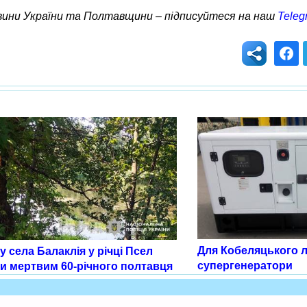
овини України та Полтавщини – підписуйтеся на наш
Teleg
Для Кобеляцького л
 села Балаклія у річці Псел
супергенератори
и мертвим 60-річного полтавця