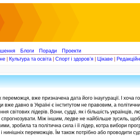
ошення
Блоги
Поради
Проекти
не
|
Культура та освіта
|
Спорт і здоров'я
|
Цікаве
|
Редакцій
їх переможця, вже призначена дата його інаугурації. І хоча 
 вже давно в Україні є інститутом не правовим, а політичн
 світових лідерів. Вони, судді, як і більшість українців, лю
о спрогнозувати. Між іншим, ледве не найбільше зусиль, щоб
и, зробила та політична сила і її лідер, котра вибори прог
я і нинішніх переможців. Їм також потрібно або проводити с