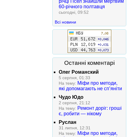
річці Псел знайшли мертвим
60-річного полтавця
сьогодні, 09:52
Всі новини
Останні коментарі
Олег Романский
5 серпня, 01:33
Міфи про методи,
На тему:
які допомагають не сп’яніти
Чудо Юдо
2 серпня, 21:12
Ремонт доріг: гроші
На тему:
є, робити — нікому
Руслан
31 липня, 12:31
Міфи про методи,
На тему: