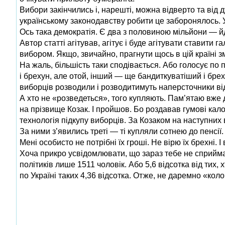
Вибори закінчились і, нарешті, можна відверто та від
українському законодавству робити це заборонялось. У
Ось така демократія. Є два з половиною мільйони — йд
Автор статті агітував, агітує і буде агітувати ставит
вибором. Якщо, звичайно, прагнути щось в цій країні зм
На жаль, більшість таки сподівається. Або голосує по
і брехун, але отой, інший — ще бандиткуватіший і брех
виборців розводили і розводитимуть наперсточники від
А хто не «розведеться», того купляють. Пам’ятаю вже 
на прізвище Козак. І пройшов. Бо роздавав гумові кало
технологія підкупу виборців. За Козаком на наступних
За ними з’явились треті — ті купляли сотнею до пенсії. 
Мені особисто не потрібні їх гроші. Не вірю їх брехні. І
Хоча прикро усвідомлювати, що зараз тебе не сприймаю
політиків лише 1511 чоловік. Або 5,6 відсотка від тих
по Україні таких 4,36 відсотка. Отже, не даремно «кол