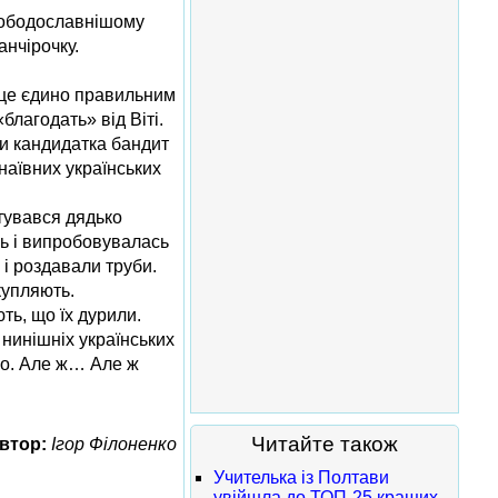
свободославнішому
анчірочку.
ю це єдино правильним
благодать» від Віті.
чи кандидатка бандит
наївних українських
отувався дядько
сь і випробовувалась
 і роздавали труби.
 купляють.
ють, що їх дурили.
нинішніх українських
ало. Але ж… Але ж
Читайте також
втор:
Ігор Філоненко
Учителька із Полтави
увійшла до ТОП-25 кращих