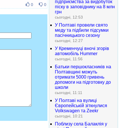
підприємства за видобуток
0
0
піску в заповіднику на 8 млн
грн
сьогодні, 12:53
У Полтаві провели свято
меду та підбили підсумки
пасічницького сезону
сьогодні, 12:27
У Кременчуці вночі згорів
автомобіль Hummer
сьогодні, 11:56
Батьки першокласників на
Полтавщині можуть
отримати 5000 гривень
допомоги на підготовку до
школи
сьогодні, 11:11
У Полтаві на вулиці
Європейській зіткнулися
Volkswagen та Zeekr
сьогодні, 10:21
Поблизу села Балаклія у