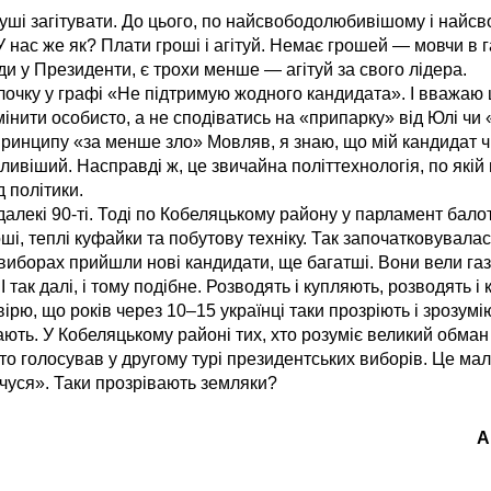
 душі загітувати. До цього, по найсвободолюбивішому і най
 нас же як? Плати гроші і агітуй. Немає грошей — мовчи в г
и у Президенти, є трохи менше — агітуй за свого лідера.
и галочку у графі «Не підтримую жодного кандидата». І вважа
інити особисто, а не сподіватись на «припарку» від Юлі чи «
 принципу «за менше зло» Мовляв, я знаю, що мій кандидат 
ливіший. Насправді ж, це звичайна політтехнологія, по якій 
 політики.
далекі 90‑ті. Тоді по Кобеляцькому району у парламент бал
ші, теплі куфайки та побутову техніку. Так започатковувала
 виборах прийшли нові кандидати, ще багатші. Вони вели газ
І так далі, і тому подібне. Розводять і купляють, розводять і
 вірю, що років через 10–15 українці таки прозріють і зрозумі
ть. У Кобеляцькому районі тих, хто розуміє великий обман 
, хто голосував у другому турі президентських виборів. Це м
очуся». Таки прозрівають земляки?
А