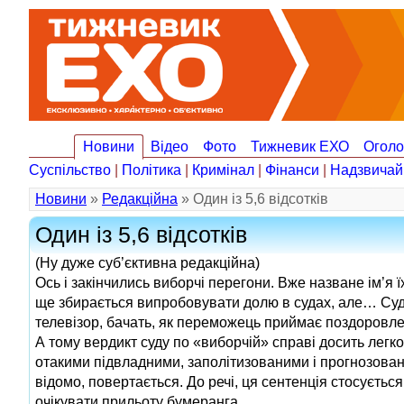
Новини
Відео
Фото
Тижневик ЕХО
Огол
Суспільство
|
Політика
|
Кримінал
|
Фінанси
|
Надзвичай
Новини
»
Редакційна
» Один із 5,6 відсотків
Один із 5,6 відсотків
(Ну дуже суб’єктивна редакційна)
Ось і закінчились виборчі перегони. Вже назване ім’я 
ще збирається випробовувати долю в судах, але… Суди
телевізор, бачать, як переможець приймає поздоровлення
А тому вердикт суду по «виборчій» справі досить легк
отакими підвладними, заполітизованими і прогнозованим
відомо, повертається. До речі, ця сентенція стосуєтьс
очікувати прильоту бумеранга.