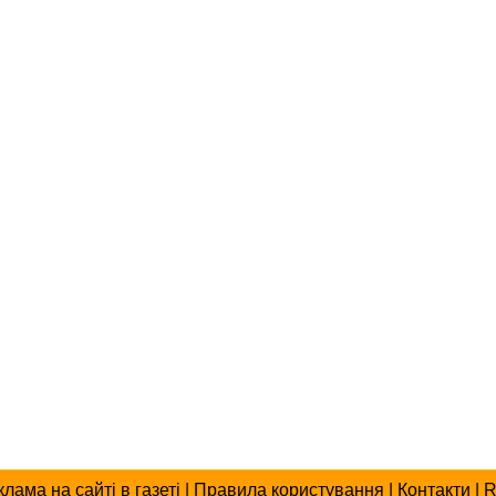
клама
на сайті
в газеті
|
Правила користування
|
Контакти
|
R