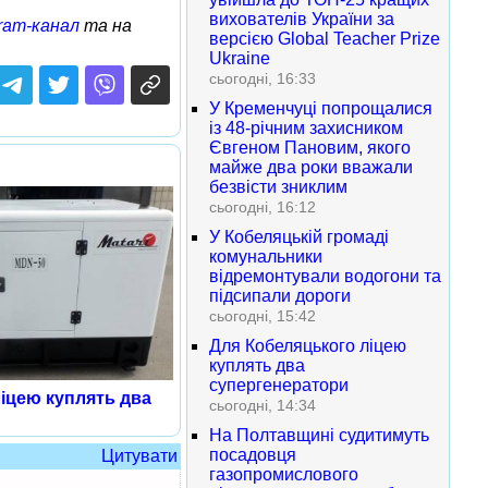
вихователів України за
ram-канал
та на
версією Global Teacher Prize
Ukraine
сьогодні, 16:33
У Кременчуці попрощалися
із 48-річним захисником
Євгеном Пановим, якого
майже два роки вважали
безвісти зниклим
сьогодні, 16:12
У Кобеляцькій громаді
комунальники
відремонтували водогони та
підсипали дороги
сьогодні, 15:42
Для Кобеляцького ліцею
куплять два
супергенератори
іцею куплять два
сьогодні, 14:34
На Полтавщині судитимуть
посадовця
Цитувати
газопромислового