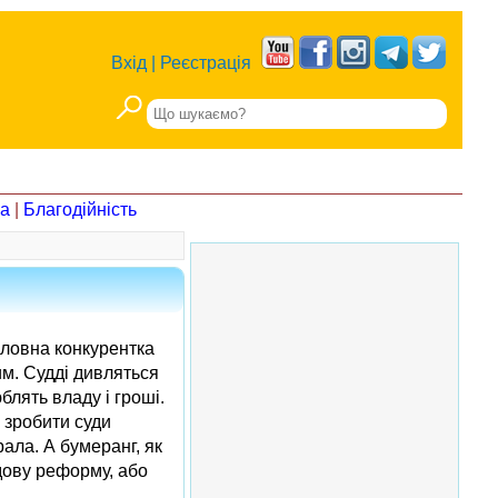
Вхід
|
Реєстрація
на
|
Благодійність
головна конкурентка
им. Судді дивляться
блять владу і гроші.
 зробити суди
рала. А бумеранг, як
удову реформу, або