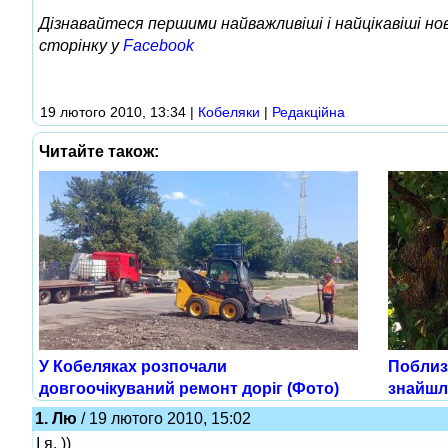
Дізнавайтеся першими найважливіші і найцікавіші н
сторінку у
Facebook
19 лютого 2010, 13:34
|
Кобеляки
|
Редакційна
Читайте також:
У Кобеляках розпочали
Поблизу
довгоочікуваний ремонт доріг (Фото)
знайшл
1. Лю
/ 19 лютого 2010, 15:02
І я. ))