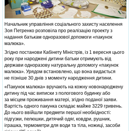
Начальник управління соціального захисту населення
Зоя Петренко розповіла про реалізацію проекту з
надання батькам одноразової допомоги «пакунок
малюка».
Згідно постанови Кабінету Міністрів, із 1 вересня цього
року при народжені дитини батьки отримують від
держави одноразову натуральну допомогу «пакунок
малюка». Урядом встановлено, що вона видається
не пізніше 30 днів з моменту народження дитини.
«Пакунок малюка» вручають на кожну новонароджену
дитину під час виписки з пологового будинку або
за місцем проживання матері, згідно поданої заяви.
Вартість одного пакунка складає майже 3229 гривень.
До нього ввійшли предмети першої необхідності:
підгузки, пелюшки, дитячий одяг, ковдри, рушник,
іграшка, термометри для води та тіла, ножиці, засоби