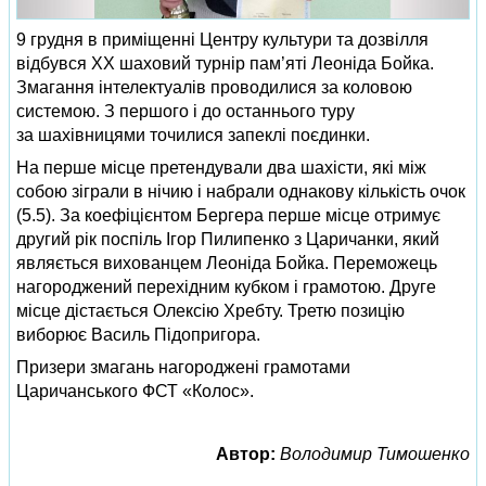
9 грудня в приміщенні Центру культури та дозвілля
відбувся ХХ шаховий турнір пам’яті Леоніда Бойка.
Змагання інтелектуалів проводилися за коловою
системою. З першого і до останнього туру
за шахівницями точилися запеклі поєдинки.
На перше місце претендували два шахісти, які між
собою зіграли в нічию і набрали однакову кількість очок
(5.5). За коефіцієнтом Бергера перше місце отримує
другий рік поспіль Ігор Пилипенко з Царичанки, який
являється вихованцем Леоніда Бойка. Переможець
нагороджений перехідним кубком і грамотою. Друге
місце дістається Олексію Хребту. Третю позицію
виборює Василь Підопригора.
Призери змагань нагороджені грамотами
Царичанського ФСТ «Колос».
Автор:
Володимир Тимошенко