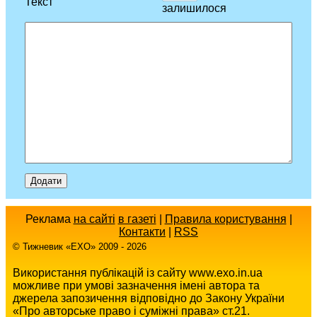
Текст
залишилося
Реклама
на сайті
в газеті
|
Правила користування
|
Контакти
|
RSS
© Тижневик «EХO» 2009 - 2026
Використання публікацій із сайту www.exo.in.ua
можливе при умові зазначення імені автора та
джерела запозичення відповідно до Закону України
«Про авторське право і суміжні права» ст.21.