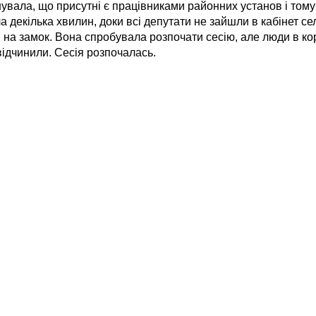
шувала, що присутні є працівниками районних установ і том
декілька хвилин, доки всі депутати не зайшли в кабінет се
рі на замок. Вона спробувала розпочати сесію, але люди в к
 відчинили. Сесія розпочалась.