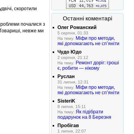
удвічі, скоротили
Останні коментарі
проблеми почалися з
Олег Романский
 Товариші, невже ми
5 серпня, 01:33
Міфи про методи,
На тему:
які допомагають не сп’яніти
Чудо Юдо
2 серпня, 21:12
Ремонт доріг: гроші
На тему:
є, робити — нікому
Руслан
31 липня, 12:31
Міфи про методи,
На тему:
які допомагають не сп’яніти
SisteriK
8 липня, 15:11
Як підібрати
На тему:
подарунок на 8 Березня
Пробігав
1 липня, 22:07