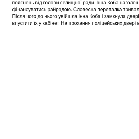
пояснень від голови селищної ради. Інна Коба наголо
фінансуватись райрадою. Словесна перепалка тривала 
Після чого до нього увійшла Інна Коба і замкнула две
впустити їх у кабінет. На прохання поліцейських двері