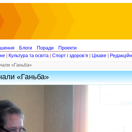
ошення
Блоги
Поради
Проекти
не
|
Культура та освіта
|
Спорт і здоров'я
|
Цікаве
|
Редакцій
ичали «Ганьба»
чали «Ганьба»