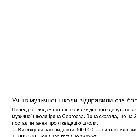
Учнів музичної школи відправили «за бо
Перед розглядом питань порядку денного депутати зас
музичної школи Ірина Сергеєва. Вона сказала, що на 2
постає питання про ліквідацію школи.
— Ви обіцяли нам виділити 900 000, — наголосила ви
11 000 000. Вони нас тягти не зможуть.