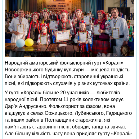
Народний аматорський фольклорний гурт «Коралі»
Новооржицького будинку культури — місцева гордість.
Вони збирають і відтворюють старовинні українські
пісні, які підкорюють слухачів у різних куточках країни.
У гурті «Коралі» більше 20 учасників — любителів
народної пісні. Протягом 11 років колективом керує
Дар’я Андрусенко. Фольклорист за фахом, вона
відшукує в селах Оржицького, Лубенського, Гадяцького
та інших районів Полтавщини старожилів, які
пам’ятають старовинні пісні, обряди, танці та звичаї.
Але більшу кількість часу вона приділяє гурту «Коралі».