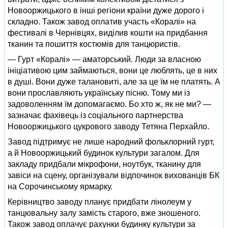
Новооржицького в інші регіони країни дуже дорого і
складно. Також завод оплатив участь «Коралі» на
фестивалі в Чернівцях, виділив кошти на придбання
тканин та пошиття костюмів для танцюристів.
— Гурт «Коралі» — аматорський. Люди за власною
ініціативою цим займаються, вони це люблять, це в них
в душі. Вони дуже талановиті, але за це їм не платять. А
вони прославляють українську пісню. Тому ми із
задоволенням їм допомагаємо. Бо хто ж, як не ми? —
зазначає фахівець із соціального партнерства
Новооржицького цукрового заводу Тетяна Перхайло.
Завод підтримує не лише народний фольклорний гурт,
а й Новооржицький будинок культури загалом. Для
закладу придбали мікрофони, ноутбук, тканину для
завіси на сцену, організували відпочинок вихованців БК
на Сорочинському ярмарку.
Керівництво заводу планує придбати лінолеум у
танцювальну залу замість старого, вже зношеного.
Також завод оплачує рахунки будинку культури за