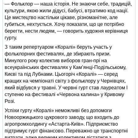
— Фольклор — наша історія. Не знаючи себе, традицій,
культури, якою жили дідусі, бабусі, втратимо код нації.
Це мистецтво настільки цікаве, різноманітне, але
губиться, нехтується. Хочу показати, що це потрібно
берегти, нести людям, — говорить художня керівниця
гурту.
З таким репертуаром «Коралі» беруть участь у
фольклорних фестивалях, де збирають призи.
Минулого року колектив виборов гран-прі на
всеукраїнських фестивалях у Кам’янці-Подільському,
Києві та під Лубнами. Цьогоріч «Коралі» — серед
кращих на чемпіонаті світу з фольклору у Чернівцях,
який відбувся у травні. У червні гурт став лауреатом І
ступеню на фестивалі «Червона калина» у Кривому
Розі.
Успіхи гурту «Коралі» неможливі без допомоги
Новооржицького цукрового заводу, що входить до
агропромхолдингу «Астарта-Київ». Підприємство
підтримує гурт фінансово. Переважно це транспортні
витрати, адже великим колективом дістатися з