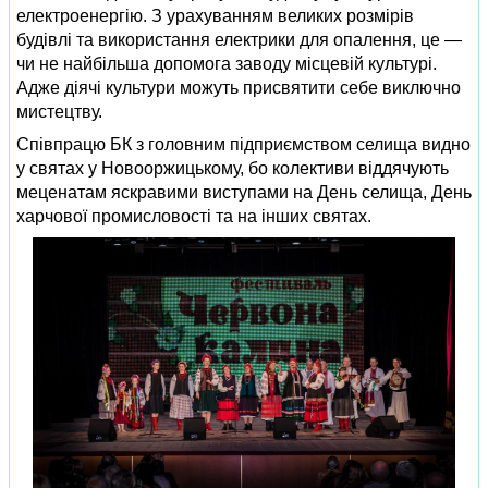
електроенергію. З урахуванням великих розмірів
будівлі та використання електрики для опалення, це —
чи не найбільша допомога заводу місцевій культурі.
Адже діячі культури можуть присвятити себе виключно
мистецтву.
Співпрацю БК з головним підприємством селища видно
у святах у Новооржицькому, бо колективи віддячують
меценатам яскравими виступами на День селища, День
харчової промисловості та на інших святах.