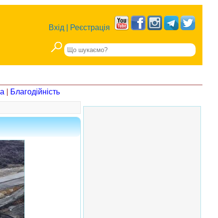
Вхід
|
Реєстрація
на
|
Благодійність