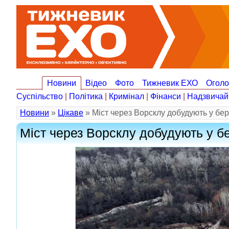
Новини
Відео
Фото
Тижневик ЕХО
Огол
Суспільство
|
Політика
|
Кримінал
|
Фінанси
|
Надзвичай
Новини
»
Цікаве
» Міст через Ворсклу добудують у бер
Міст через Ворсклу добудують у б