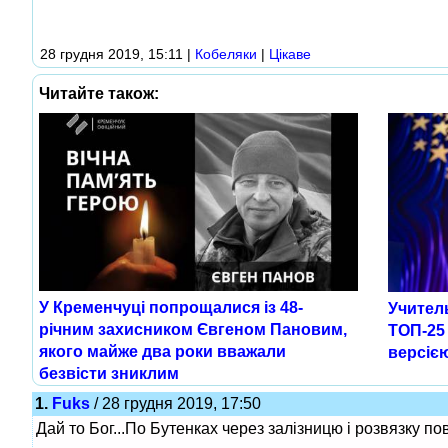
28 грудня 2019, 15:11
|
Кобеляки
|
Цікаве
Читайте також:
У Кременчуці попрощалися із 48-
Учитель
річним захисником Євгеном Пановим,
ТОП-25 
якого майже два роки вважали
версією
безвісти зниклим
1.
Fuks
/ 28 грудня 2019, 17:50
Дай то Бог...По Бутенках через залізницю і розвязку 