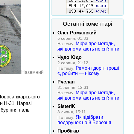
Останні коментарі
Олег Романский
5 серпня, 01:33
Міфи про методи,
На тему:
які допомагають не сп’яніти
Чудо Юдо
2 серпня, 21:12
Ремонт доріг: гроші
На тему:
Наземний
є, робити — нікому
Руслан
31 липня, 12:31
Міфи про методи,
На тему:
 Новосанжарського
які допомагають не сп’яніти
и Н-31. Наразі
SisteriK
 буріння паль
8 липня, 15:11
Як підібрати
На тему:
подарунок на 8 Березня
Пробігав