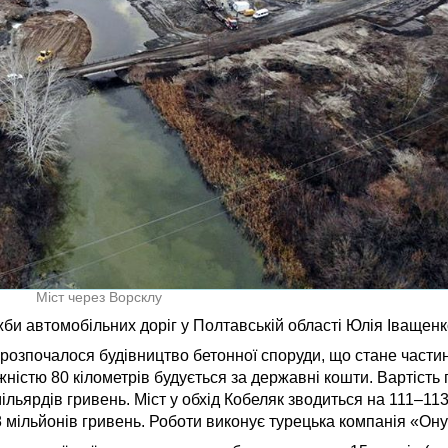
Міст через Ворсклу
и автомобільних доріг у Полтавській області Юлія Іващенк
 розпочалося будівництво бетонної споруди, що стане части
істю 80 кілометрів будується за державні кошти. Вартість 
льярдів гривень. Міст у обхід Кобеляк зводиться на 111–113
8 мільйонів гривень. Роботи виконує турецька компанія «Ону