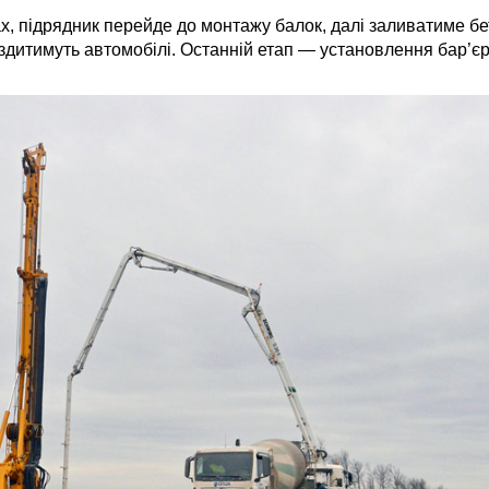
ах, підрядник перейде до монтажу балок, далі заливатиме б
їздитимуть автомобілі. Останній етап — установлення бар’єрн