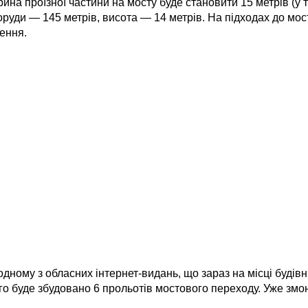
 проїзної частини на мосту буде становити 15 метрів (у то
оруди — 145 метрів, висота — 14 метрів. На підходах до мо
ення.
ному з обласних інтернет-видань, що зараз на місці будів
го буде збудовано 6 прольотів мостового переходу. Уже змо