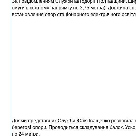
За повідомленням Служби автодоріг Полтавщини, ширина
смуги в кожному напрямку по 3,75 метра). Довжина сп
встановлення опор стаціонарного електричного освітл
Днями представник Служби Юлія Іващенко розповіла од
берегові опори. Проводиться складування балок. Усьо
по 24 метри.