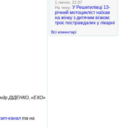
1 липня, 22:07
У Решетилівці 13-
На тему:
річний мотоцикліст наїхав
на жінку з дитячим візком:
троє постраждалих у лікарні
Всі коментарі
ндр ДІДЕНКО, «ЕХО»
ram-канал
та на