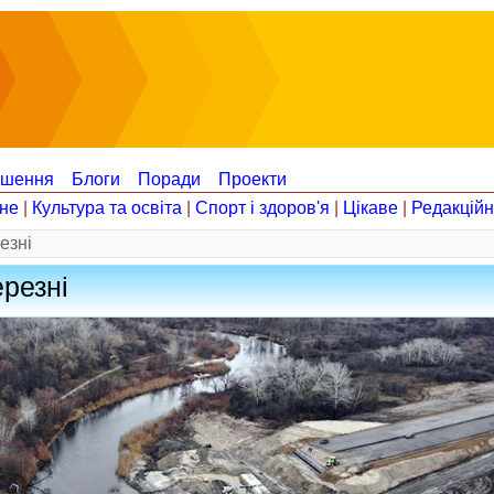
ошення
Блоги
Поради
Проекти
не
|
Культура та освіта
|
Спорт і здоров'я
|
Цікаве
|
Редакцій
езні
ерезні