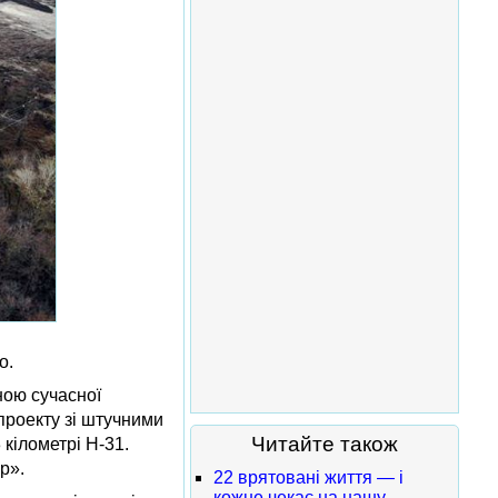
о.
ною сучасної
проекту зі штучними
Читайте також
 кілометрі Н-31.
р».
22 врятовані життя — і
кожне чекає на нашу