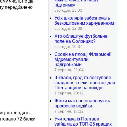
му числі, по дві
підтримку
сту передбачено
сьогодні, 13:33
Усіх школярів забезпечать
безкоштовним харчуванням
сьогодні, 12:39
Хто облаштує футбольне
поле на Солонцях?
сьогодні, 10:37
Сходи на площі Філармонії
відремонтували
надгробками
7 серпня, 21:04
Шквали, град та поступове
спадання спеки: прогноз для
Полтавщини на вихідні
7 серпня, 20:12
Жінки масово опановують
професію водійки
7 серпня, 17:12
ництва зводять
нтовано 72 балки
Учителька із Полтави
увійшла до ТОП-25 кращих