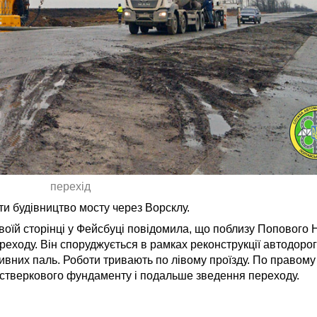
перехід
и будівництво мосту через Ворсклу.
своїй сторінці у Фейсбуці повідомила, що поблизу Попового
еходу. Він споруджується в рамках реконструкції автодорог
вних паль. Роботи тривають по лівому проїзду. По правому
стверкового фундаменту і подальше зведення переходу.