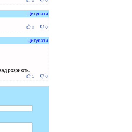
0
0
Цитувати
0
0
Цитувати
зад розриють.
1
0