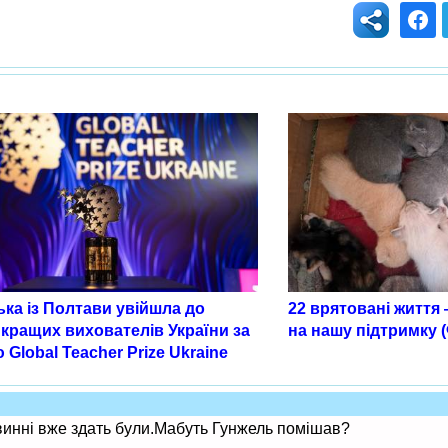
ка із Полтави увійшла до
22 врятовані життя 
кращих вихователів України за
на нашу підтримку 
 Global Teacher Prize Ukraine
повинні вже здать були.Мабуть Гунжель помішав?