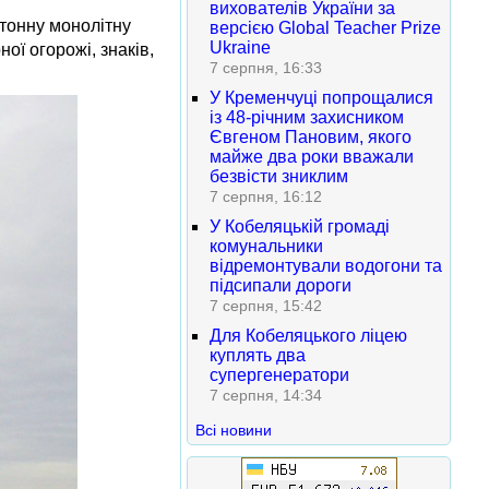
вихователів України за
етонну монолітну
версією Global Teacher Prize
Ukraine
ої огорожі, знаків,
7 серпня, 16:33
У Кременчуці попрощалися
із 48-річним захисником
Євгеном Пановим, якого
майже два роки вважали
безвісти зниклим
7 серпня, 16:12
У Кобеляцькій громаді
комунальники
відремонтували водогони та
підсипали дороги
7 серпня, 15:42
Для Кобеляцького ліцею
куплять два
супергенератори
7 серпня, 14:34
Всі новини