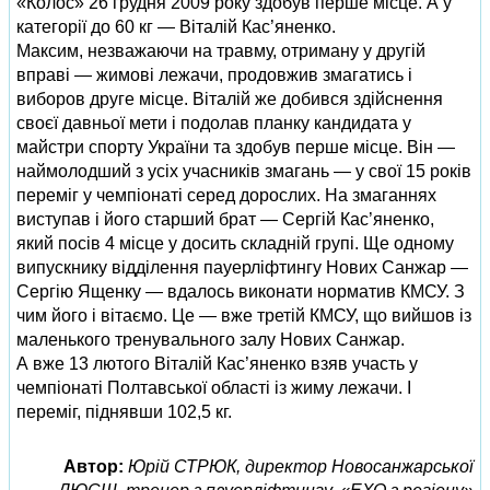
«Колос» 26 грудня 2009 року здобув перше місце. А у
категорії до 60 кг — Віталій Кас’яненко.
Максим, незважаючи на травму, отриману у другій
вправі — жимові лежачи, продовжив змагатись і
виборов друге місце. Віталій же добився здійснення
своєї давньої мети і подолав планку кандидата у
майстри спорту України та здобув перше місце. Він —
наймолодший з усіх учасників змагань — у свої 15 років
переміг у чемпіонаті серед дорослих. На змаганнях
виступав і його старший брат — Сергій Кас’яненко,
який посів 4 місце у досить складній групі. Ще одному
випускнику відділення пауерліфтингу Нових Санжар —
Сергію Ященку — вдалось виконати норматив КМСУ. З
чим його і вітаємо. Це — вже третій КМСУ, що вийшов із
маленького тренувального залу Нових Санжар.
А вже 13 лютого Віталій Кас’яненко взяв участь у
чемпіонаті Полтавської області із жиму лежачи. І
переміг, піднявши 102,5 кг.
Автор:
Юрій СТРЮК, директор Новосанжарської