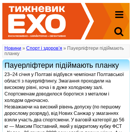
Новини
»
Спорт і здоров'я
» Пауерліфтери підіймають
планку
Пауерліфтери підіймають планку
23–24 січня у Полтаві відбувся чемпіонат Полтавської
області з пауерліфтингу. Змагання проходили на
високому рівні, хоча і в дуже холодному залі.
Спортсменам доводилося боротися з металом і
холодом одночасно.
Незважаючи на високий рівень допуску (по першому
дорослому розряду), від Нових Санжар у змаганнях
взяли участь два спортсмени. У ваговій категорії до 56
кг — Максим Поставний, який у відкритому кубку ФСТ