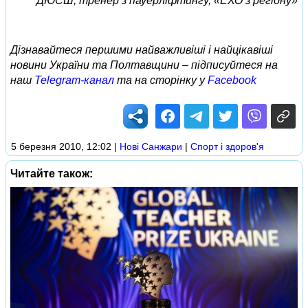
ДЮСШ, тренер з пауерліфтингу, «ЕХО з регіону»
Дізнавайтеся першими найважливіші і найцікавіші
новини України та Полтавщини – підписуйтеся на
наш
Telegram-канал
та на сторінку у
Facebook
5 березня 2010, 12:02
|
Нові Cанжари
|
Спорт і здоров'я
Читайте також: