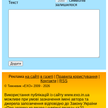
символів
Текст
залишилося
Реклама
на сайті
в газеті
|
Правила користування
|
Контакти
|
RSS
© Тижневик «EХO» 2009 - 2026
Використання публікацій із сайту www.exo.in.ua
можливе при умові зазначення імені автора та
джерела запозичення відповідно до Закону України
«Про авторське право і суміжні права» ст.21.