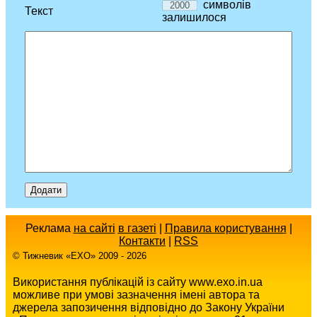
символів
Текст
залишилося
Реклама
на сайті
в газеті
|
Правила користування
|
Контакти
|
RSS
© Тижневик «EХO» 2009 - 2026
Використання публікацій із сайту www.exo.in.ua
можливе при умові зазначення імені автора та
джерела запозичення відповідно до Закону України