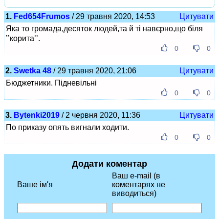
1.
Fed654Frumos
/ 29 травня 2020, 14:53
Цитувати
Яка то громада,десяток людей,та й ті навєрно,що біля
’’корита’’.
0
0
2.
Swetka 48
/ 29 травня 2020, 21:06
Цитувати
Бюджетники. Підневільні
0
0
3.
Bytenki2019
/ 2 червня 2020, 11:36
Цитувати
По приказу опять вигнали ходити.
0
0
Додати коментар
Ваш e-mail (в
Ваше ім'я
коментарях не
виводиться)