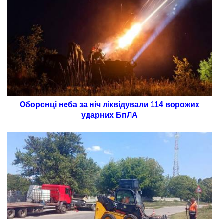
Оборонці неба за ніч ліквідували 114 ворожих
ударних БпЛА