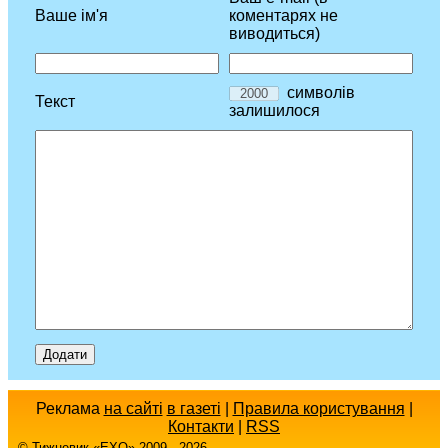
Ваше ім'я
коментарях не
виводиться)
символів
Текст
залишилося
Реклама
на сайті
в газеті
|
Правила користування
|
Контакти
|
RSS
© Тижневик «EХO» 2009 - 2026