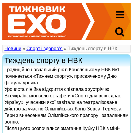
Новини
»
Спорт і здоров'я
» Тиждень спорту в НВК
Тиждень спорту в НВК
Традиційно навчальний рік в Кобеляцькому НВК №1
починається «Тижнем спорту», присвяченому Дню
фізкультурника.
Урочиста лінійка відкриття співпала з зустріччю
Всеукраїнської вело естафети «Спорт для всіх єднає
Україну», учасники якої завітали на театралізоване
дійство за участю Олімпійських богів Зевса, Гермеса,
Гери з винесенням Олімпійського прапору і запаленням
вогню.
Після цього розпочалися змагання Кубку НВК з міні-