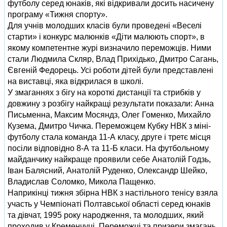
футболу серед юнаків, які відкривали досить насичену
програму «Тижня спорту».
Для учнів молодших класів були проведені «Веселі
старти» і конкурс малюнків «Діти малюють спорт», в
якому компетентне журі визначило переможців. Ними
стали Людмила Скляр, Влад Прихідько, Дмитро Сагань,
Євгеній Федорець. Усі роботи дітей були представлені
на виставці, яка відкрилася в школі.
У змаганнях з бігу на короткі дистанції та стрибків у
довжину з розбігу найкращі результати показали: Анна
Письменна, Максим Мосяндз, Олег Гоменко, Михайло
Кузема, Дмитро Чичка. Переможцем Кубку НВК з міні-
футболу стала команда 11-А класу, друге і третє місця
посіли відповідно 8-А та 11-Б класи. На футбольному
майданчику найкраще проявили себе Анатолій Годзь,
Іван Балясний, Анатолій Руденко, Олександр Шейко,
Владислав Соломко, Микола Пащенко.
Наприкінці тижня збірна НВК з настільного тенісу взяла
участь у Чемпіонаті Полтавської області серед юнаків
та дівчат, 1995 року народження, та молодших, який
проходив у Кременчуці. Переможці та призери змагань