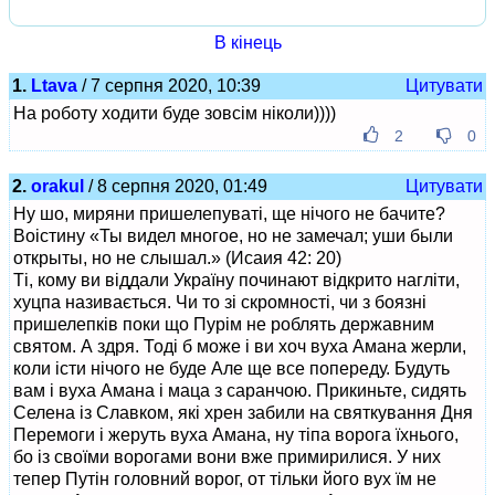
В кінець
1.
Ltava
/ 7 серпня 2020, 10:39
Цитувати
На роботу ходити буде зовсім ніколи))))
2
0
2.
orakul
/ 8 серпня 2020, 01:49
Цитувати
Ну шо, миряни пришелепуваті, ще нічого не бачите?
Воістину «Ты видел многое, но не замечал; уши были
открыты, но не слышал.» (Исаия 42: 20)
Ті, кому ви віддали Україну починают відкрито нагліти,
хуцпа називається. Чи то зі скромності, чи з боязні
пришелепків поки що Пурім не роблять державним
святом. А здря. Тоді б може і ви хоч вуха Амана жерли,
коли істи нічого не буде Але ще все попереду. Будуть
вам і вуха Амана і маца з саранчою. Прикиньте, сидять
Селена із Славком, які хрен забили на святкування Дня
Перемоги і жеруть вуха Амана, ну тіпа ворога їхнього,
бо із своїми ворогами вони вже примирилися. У них
тепер Путін головний ворог, от тільки його вух їм не