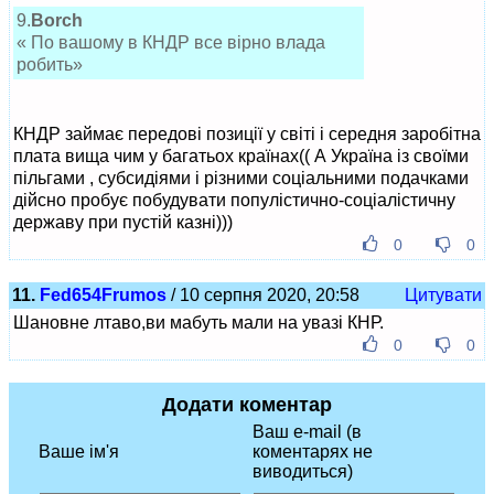
9.
Borch
« По вашому в КНДР все вірно влада
робить»
КНДР займає передові позиції у світі і середня заробітна
плата вища чим у багатьох країнах(( А Україна із своїми
пільгами , субсидіями і різними соціальними подачками
дійсно пробує побудувати популістично-соціалістичну
державу при пустій казні)))
0
0
11.
Fed654Frumos
/ 10 серпня 2020, 20:58
Цитувати
Шановне лтаво,ви мабуть мали на увазі КНР.
0
0
Додати коментар
Ваш e-mail (в
Ваше ім'я
коментарях не
виводиться)