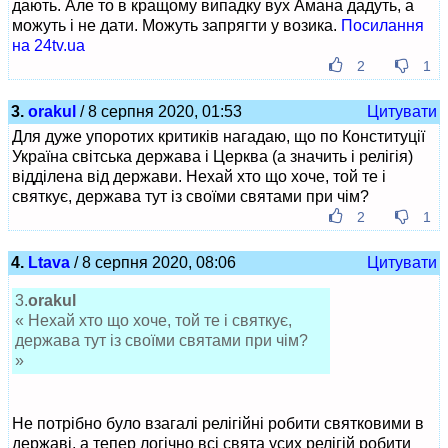
дають. Але то в кращому випадку вух Амана дадуть, а
можуть і не дати. Можуть запрягти у возика.
Посилання
на 24tv.ua
2
1
3.
orakul
/ 8 серпня 2020, 01:53
Цитувати
Для дуже упоротих критиків нагадаю, що по Конституції
Україна світська держава і Церква (а значить і релігія)
відділена від держави. Нехай хто що хоче, той те і
святкує, держава тут із своїми святами при чім?
2
1
4.
Ltava
/ 8 серпня 2020, 08:06
Цитувати
3.
orakul
« Нехай хто що хоче, той те і святкує,
держава тут із своїми святами при чім?
»
Не потрібно було взагалі релігійні робити святковими в
державі, а тепер логічно всі свята усих релігій робити