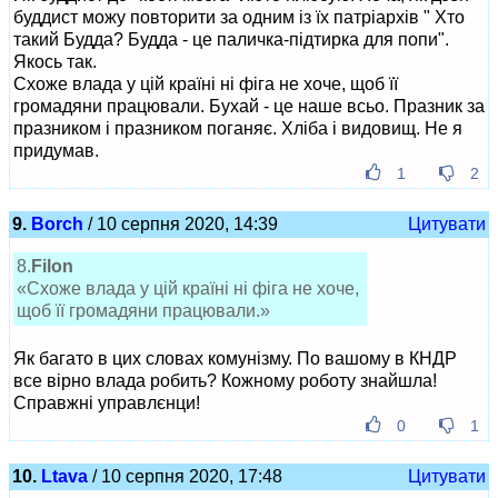
буддист можу повторити за одним із їх патріархів " Хто
такий Будда? Будда - це паличка-підтирка для попи".
Якось так.
Схоже влада у цій країні ні фіга не хоче, щоб її
громадяни працювали. Бухай - це наше всьо. Празник за
празником і празником поганяє. Хліба і видовищ. Не я
придумав.
1
2
9.
Borch
/ 10 серпня 2020, 14:39
Цитувати
8.
Filon
«Схоже влада у цій країні ні фіга не хоче,
щоб її громадяни працювали.»
Як багато в цих словах комунізму. По вашому в КНДР
все вірно влада робить? Кожному роботу знайшла!
Справжні управлєнци!
0
1
10.
Ltava
/ 10 серпня 2020, 17:48
Цитувати