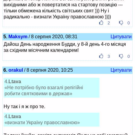
вихідними або ж повертатися на стартову позицію ---
тільки обмежена кількість світських свят ))) Ну і
радикально - визнати Україну православною ))))
2
0
5.
Maksym
/ 8 серпня 2020, 08:31
Цитувати
Дайош День народження Будди, у 8-й день 4-го місяця
за східним місячним календарем!
3
0
6.
orakul
/ 8 серпня 2020, 10:25
Цитувати
4.
Ltava
«Не потрібно було взагалі релігійні
робити святковими в держав»
Ну так і я ж про те.
4.
Ltava
«визнати Україну православною»