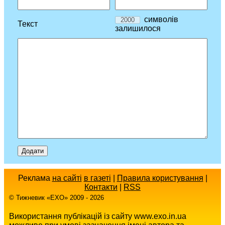
символів
Текст
залишилося
Реклама
на сайті
в газеті
|
Правила користування
|
Контакти
|
RSS
© Тижневик «EХO» 2009 - 2026
Використання публікацій із сайту www.exo.in.ua