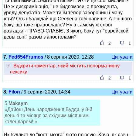
Ти таки йкийсь семіто-антисеміт. Як ти це собі мислиш?
Це ж дискримінація, і не бидломаси, а президента,
уряду, депутатів. Може ти їм тепер заборониш і мацу
їсти? Ось нбалюдай що Сеелена тобі напише. А з іншого
боку, що таке православіє? Ну в самому ж слові
розгадка - ПРАВО-СЛАВІЄ. З якого боку тут "еврейской
девы сын" разом з апостолами?
2
1
7.
Fed654Frumos
/ 8 серпня 2020, 12:28
Цитувати
Відкрити коментар, який містить ненормативну
лексику
2
1
8.
Filon
/ 9 серпня 2020, 14:34
Цитувати
5.
Maksym
«Дайош День народження Будди, у 8-й
день 4-го місяця за східним місячним
календарем! »
Як буддист до "кості мозга" люто плюсую. Хоча, як дзен-