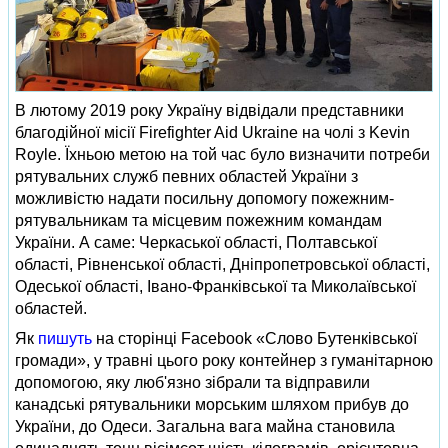
В лютому 2019 року Україну відвідали представники
благодійної місії Firefighter Aid Ukraine на чолі з Kevin
Royle. Їхньою метою на той час було визначити потреби
рятувальних служб певних областей України з
можливістю надати посильну допомогу пожежним-
рятувальникам та місцевим пожежним командам
України. А саме: Черкаської області, Полтавської
області, Рівненської області, Дніпропетровської області,
Одеської області, Івано-Франківської та Миколаївської
областей.
Як
пишуть
на сторінці Facebook «Слово Бутенківської
громади», у травні цього року контейнер з гуманітарною
допомогою, яку люб'язно зібрали та відправили
канадські рятувальники морським шляхом прибув до
України, до Одеси. Загальна вага майна становила