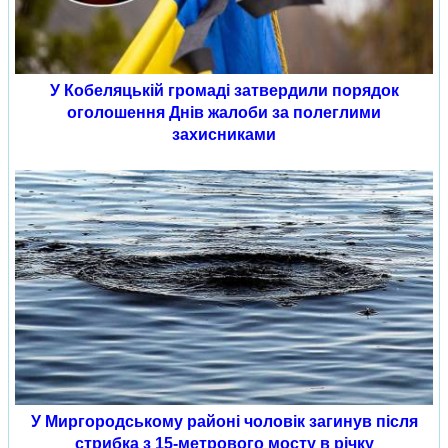
У Кобеляцькій громаді затвердили порядок
оголошення Днів жалоби за полеглими
захисниками
У Миргородському районі чоловік загинув після
стрибка з 15-метрового мосту в річку