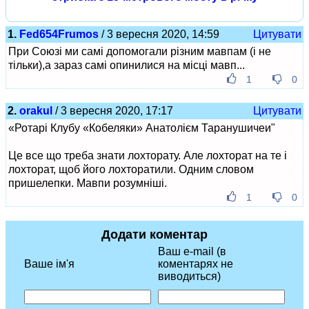
1.
Fed654Frumos
/ 3 вересня 2020, 14:59
Цитувати
При Союзі ми самі допомогали різним мавпам (і не
тільки),а зараз самі опинилися на місці мавп...
1
0
2.
orakul
/ 3 вересня 2020, 17:17
Цитувати
«Ротарі Клубу «Кобеляки» Анатолієм Таранушичеи"
Це все що треба знати лохторату. Але лохторат на те і
лохторат, щоб його лохторатили. Одним словом
пришелепки. Мавпи розумніші.
1
0
Додати коментар
Ваш e-mail (в
Ваше ім'я
коментарях не
виводиться)