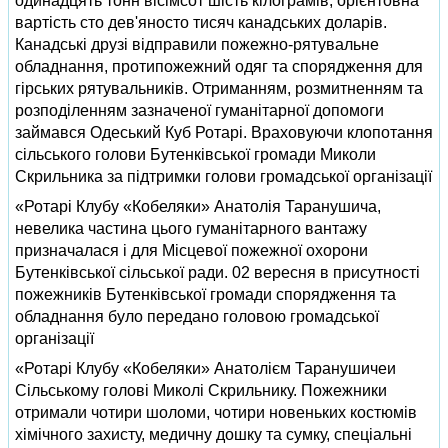
одинадцять тонн вісімсот шість кілограмів, орієнтовна
вартість сто дев'яносто тисяч канадських доларів.
Канадські друзі відправили пожежно-рятувальне
обладнання, протипожежний одяг та спорядження для
гірських рятувальників. Отриманням, розмитненням та
розподіленням зазначеної гуманітарної допомоги
займався Одеський Куб Ротарі. Враховуючи клопотання
сільського голови Бутенківської громади Миколи
Скрильника за підтримки голови громадської організації
«Ротарі Клубу «Кобеляки» Анатолія Таранушича,
невелика частина цього гуманітарного вантажу
призначалася і для Місцевої пожежної охорони
Бутенківської сільської ради. 02 вересня в присутності
пожежників Бутенківської громади спорядження та
обладнання було передано головою громадської
організації
«Ротарі Клубу «Кобеляки» Анатолієм Таранушичеи
Сільському голові Миколі Скрильнику. Пожежники
отримали чотири шоломи, чотири новеньких костюмів
хімічного захисту, медичну дошку та сумку, спеціальні