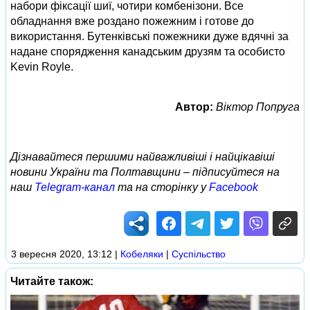
набори фіксації шиї, чотири комбенізони. Все
обладнання вже роздано пожежним і готове до
використання. Бутенківські пожежники дуже вдячні за
надане спорядження канадським друзям та особисто
Kevin Royle.
Автор:
Віктор Попруга
Дізнавайтеся першими найважливіші і найцікавіші
новини України та Полтавщини – підписуйтеся на
наш
Telegram-канал
та на сторінку у
Facebook
3 вересня 2020, 13:12
|
Кобеляки
|
Суспільство
Читайте також: