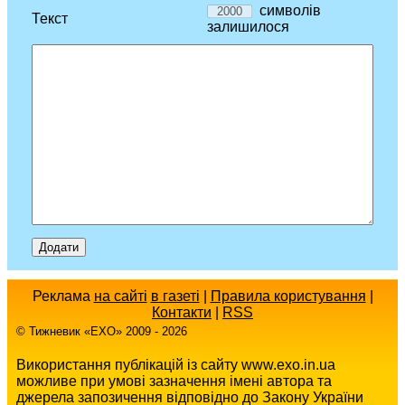
символів
Текст
залишилося
Реклама
на сайті
в газеті
|
Правила користування
|
Контакти
|
RSS
© Тижневик «EХO» 2009 - 2026
Використання публікацій із сайту www.exo.in.ua
можливе при умові зазначення імені автора та
джерела запозичення відповідно до Закону України