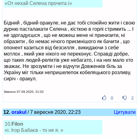
«От нехай Селена прочита і»
Бідний , бідний оракуле, не дає тобі спокійно жити і свою
дурню пасталакати Селена , кісткою в горлі стримить ... І
не здогадуєшся , що не можеш мене ні принизити, ні
образити , бо немає нічого приємнішого як бачити , що
опонент казиться від безсилля , викидаючи з себе
мотлох , який уже нікого не переконує. Справді добре,
що таких людей-реліктів уже небагато, і на них мало хто
зважає. Не зрозуміти і не відчути Довженків біль за
Україну міг тільки непришелепок кобеляцького розливу,
сиріч - оракул.
Змінено 07.09.2020, 21:02
0
2
12.
orakul
/ 7 вересня 2020, 22:23
Цитувати
10.
Filon
«і. Ігор Бабаєв - то не я. »