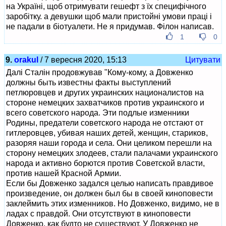
на Україні, щоб отримувати гешефт з їх специфічного
заробітку. а девушки щоб мали пристойні умови праці і
не падали в біотуалети. Не я придумав. Філон написав.
1
0
9.
orakul
/ 7 вересня 2020, 15:13
Цитувати
Далі Сталін продовжував "Кому-кому, а Довженко
должны быть известны факты выступлений
петлюровцев и других украинских националистов на
стороне немецких захватчиков против украинского и
всего советского народа. Эти подлые изменники
Родины, предатели советского народа не отстают от
гитлеровцев, убивая наших детей, женщин, стариков,
разоряя наши города и села. Они целиком перешли на
сторону немецких злодеев, стали палачами украинского
народа и активно борются против Советской власти,
против нашей Красной Армии.
Если бы Довженко задался целью написать правдивое
произведение, он должен был бы в своей киноповести
заклеймить этих изменников. Но Довженко, видимо, не в
ладах с правдой. Они отсутствуют в киноповести
Довженко, как будто не существуют. У Довженко не