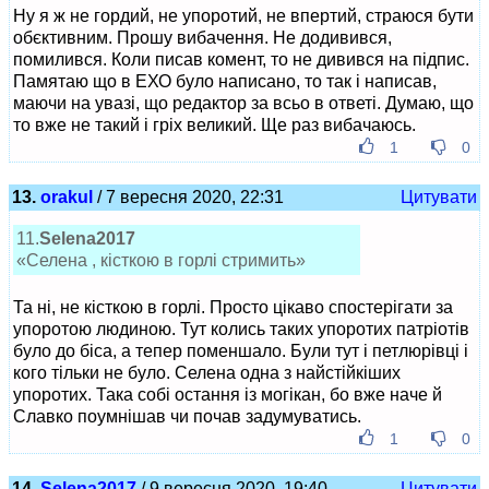
Ну я ж не гордий, не упоротий, не впертий, страюся бути
обєктивним. Прошу вибачення. Не додивився,
помилився. Коли писав комент, то не дивився на підпис.
Памятаю що в ЕХО було написано, то так і написав,
маючи на увазі, що редактор за всьо в ответі. Думаю, що
то вже не такий і гріх великий. Ще раз вибачаюсь.
1
0
13.
orakul
/ 7 вересня 2020, 22:31
Цитувати
11.
Selena2017
«Селена , кісткою в горлі стримить»
Та ні, не кісткою в горлі. Просто цікаво спостерігати за
упоротою людиною. Тут колись таких упоротих патріотів
було до біса, а тепер поменшало. Були тут і петлюрівці і
кого тільки не було. Селена одна з найстійкіших
упоротих. Така собі остання із могікан, бо вже наче й
Славко поумнішав чи почав задумуватись.
1
0
14.
Selena2017
/ 9 вересня 2020, 19:40
Цитувати