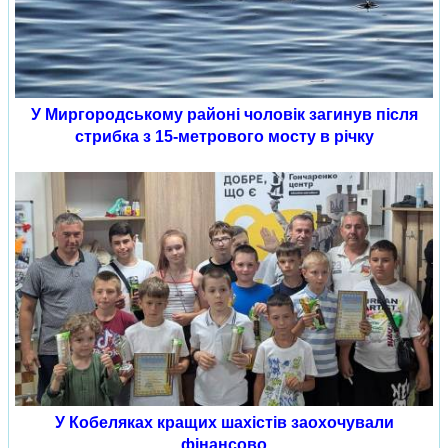
У Миргородському районі чоловік загинув після
стрибка з 15-метрового мосту в річку
У Кобеляках кращих шахістів заохочували
фінансово