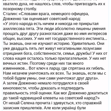
хватило духа, не нашлось слов, чтобы пригвоздить их к
позорному столбу.
Сталин: «Словами врага, немецкого офицера,
Довженко так оценивает советский народ:
«У этого народа есть ничем и никогда не прикрытая
ахиллесова пята. Эти люди абсолютно лишены умения
прощать друг другу разногласия даже во имя интересов
общих, высоких. У них нет государственного инстинкта...
Ты знаешь, они не изучают историю. Удивительно. Они
уже двадцать пять лет живут негативными лозунгами
отрицания бога, собственности, семьи, дружбы! У них от
слова нация осталось только прилагательное. У них нет
вечных истин. Поэтому среди них так много
изменников... Вот ключ к ларцу, где спрятана их гибель.
Нам незачем уничтожать их всех. Ты знаешь, если мы с
тобой будем умны, они сами уничтожат друг друга».
А затем Довженко немало потрудился в своей
киноповести, чтобы доказать и подтвердить
правильность этой оценки. Как мог Довженко докатиться
до такой чудовищной клеветы на советский народ?»
От нехай Селена прочита і здивується, хто справжній
захисник пришлепків. Але коли українці були