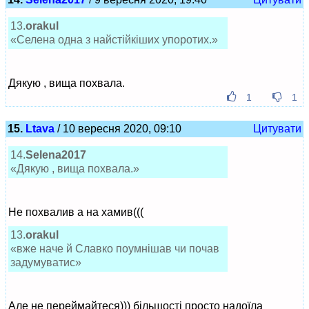
13.
orakul
«Селена одна з найстійкіших упоротих.»
Дякую , вища похвала.
1
1
15.
Ltava
/ 10 вересня 2020, 09:10
Цитувати
14.
Selena2017
«Дякую , вища похвала.»
Не похвалив а на хамив(((
13.
orakul
«вже наче й Славко поумнішав чи почав
задумуватис»
Але не переймайтеся))) більшості просто надоїла