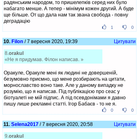
радянським народом, то пришелепків серед них було
набагато менше. А тепер - мінімум кожен другий. А буде
ще більше. От що дала нам так звана свобода - повну
деградацію
1
0
10.
Filon
/ 7 вересня 2020, 19:39
Цитувати
8.
orakul
«Не я придумав. Філон написав. »
Оракуле, Оракуле мені як людині не довершеній,
безумовно приємно, що мене розбирають на цитати,
морнославство воно таке. Але у даному випадку не
розумію, що я написав. Під публікацією про сеас у
біотуалеті не мій підпис. А під псевдонімами я давно
пишу лише рекламні статті. Ігор Бабаєв - то не я.
0
0
11.
Selena2017
/ 7 вересня 2020, 20:58
Цитувати
9.
orakul