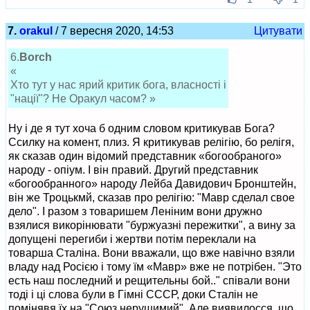
7.
orakul
/ 7 вересня 2020, 14:53
Цитувати
6.
Borch
«
Хто тут у нас ярий критик бога, власності і
"нації"? Не Оракул часом? »
Ну і де я тут хоча б одним словом критикував Бога?
Ссилку на комент, плиз. Я критикував релігію, бо релігя,
як сказав один відомий представник «богообраного»
народу - опіум. І він правий. Другий представник
«богообранного» народу Лейба Давидович Бронштейн,
він же Троцькмй, сказав про релігію: "Мавр сделал свое
дело". І разом з товаришем Леніним вони дружно
взялися викорінювати "буржуазні пережитки", а вину за
допущені перегиби і жертви потім переклали на
товарша Сталіна. Вони вважали, що вже навічно взяли
владу над Росією і тому їм «Мавр» вже не потрібен. "Это
есть наш последний и рещительны бой.." співали вони
тоді і ці слова були в Гімні СССР, доки Сталін не
помінявя їх на "Союз нерушимий". Але виявилосся, що