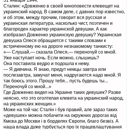
31 января 1944.
Сталин: «Довженко в своей киноповести клевещет на
украинский народ. В самом деле, с давних пор известно,
и об этом, между прочим, говорит вся русская и
украинская литература, насколько чист, поэтичен и
благороден характер украинской девушки. А как
изобразил Довженко украинскую девушку? Украинская
девушка Олеся обращается с такими словами к
встреченному ею на дороге незнакомому танкисту:
«— Слушай,— сказала Олеся,— переночуй со мной.
Уже наступает ночь. Если можно, слышишь?
Она поставила ведро и подошла к нему.
— Я дивчина. Я знаю, придут немцы завтра или
послезавтра, замучат меня, надругаются надо мной. Я
так боюсь этого. Прошу тебя... пусть будешь ты...
Переночуй со мной...»
Где Довженко видел на Украине таких девушек? Разве
неясно, что это оголтелая клевета на украинский народ,
на украинских женщин.»
Може на той час Сталін і був правий, але зараз таких
«девушек» можна побачити на окружних дорогах від
Кмєва до Москви і в борделях Європи, благо безвіз. А
наша влада дуже турбується про їх працевлаштування