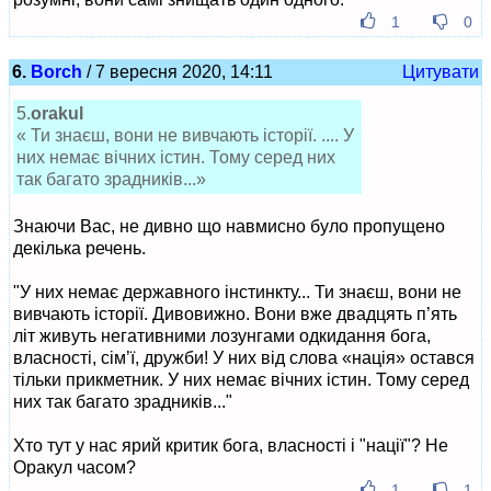
1
0
6.
Borch
/ 7 вересня 2020, 14:11
Цитувати
5.
orakul
« Ти знаєш, вони не вивчають історії. .... У
них немає вічних істин. Тому серед них
так багато зрадників...»
Знаючи Вас, не дивно що навмисно було пропущено
декілька речень.
"У них немає державного інстинкту... Ти знаєш, вони не
вивчають історії. Дивовижно. Вони вже двадцять п’ять
літ живуть негативними лозунгами одкидання бога,
власності, сім’ї, дружби! У них від слова «нація» остався
тільки прикметник. У них немає вічних істин. Тому серед
них так багато зрадників..."
Хто тут у нас ярий критик бога, власності і "нації"? Не
Оракул часом?
1
1