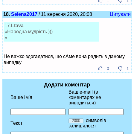
1
1
18.
Selena2017
/ 11 вересня 2020, 20:03
Цитувати
17.
Ltava
«Народна мудрість )))
»
Не важко здогадатися, що сАме вона радить в даному
випадку
0
1
Додати коментар
Ваш e-mail (в
Ваше ім'я
коментарях не
виводиться)
символів
Текст
залишилося