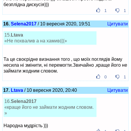
безплідна дискусія)))
1
1
16.
Selena2017
/ 10 вересня 2020, 19:51
Цитувати
15.
Ltava
«Не похвалив а на хамив(((»
Та це своєрідне визнання того , що моїх поглядів йому
несила ні змінити, ні перемогти.Звичайно ,краще його не
займати жодним словом.
0
1
17.
Ltava
/ 10 вересня 2020, 20:40
Цитувати
16.
Selena2017
«краще його не займати жодним словом.
»
Народна мудрість )))