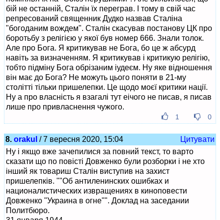
бій не останній, Сталін їх переграв. І тому в свій час
репресований священник Дудко назвав Сталіна
"богоданим вождем". Сталін скасував постанову ЦК про
боротьбу з релігією у якої був номер 666. Знали толок.
Але про Бога. Я критикував не Бога, бо це ж абсурд
навіть за визначенням. Я критикував і критикую релігію,
тобто підміну Бога обрізаним іудеєм. Ну яке відношення
він має до Бога? Не можуть цього поняти в 21-му
столітті тільки пришелепки. Це щодо моєї критики нації.
Ну а про власність я взагалі тут еічого не писав, я писав
лише про привласнення чужого.
1
0
8.
orakul
/ 7 вересня 2020, 15:04
Цитувати
Ну і якщо вже зачепилися за повний текст, то варто
сказати що по повісті Довженко були розборки і не хто
інший як товариш Сталін виступив на захист
пришелепків. ""Об антиленинских ошибках и
националистических извращениях в киноповести
Довженко "Украина в огне"". Доклад на заседании
Политбюро.