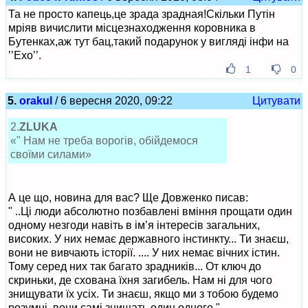
Та не просто капець,це зрада зрадная!Скільки Путін
мріяв вичислити місцезнаходження коровника в
Бутенках,аж тут бац,такий подарунок у вигляді інфи на
’’Ехо’’.
1
0
5.
orakul
/ 6 вересня 2020, 09:22
Цитувати
2.
ZLUKA
«" Нам не треба ворогів, обійдемося
своїми силами»
А це що, новина для вас? Ще Довженко писав:
" ..Ці люди абсолютно позбавлені вміння прощати один
одному незгоди навіть в ім’я інтересів загальних,
високих. У них немає державного інстинкту... Ти знаєш,
вони не вивчають історії. .... У них немає вічних істин.
Тому серед них так багато зрадників... От ключ до
скриньки, де схована їхня загибель. Нам ні для чого
знищувати їх усіх. Ти знаєш, якщо ми з тобою будемо
розумні, вони самі знищать один одного."