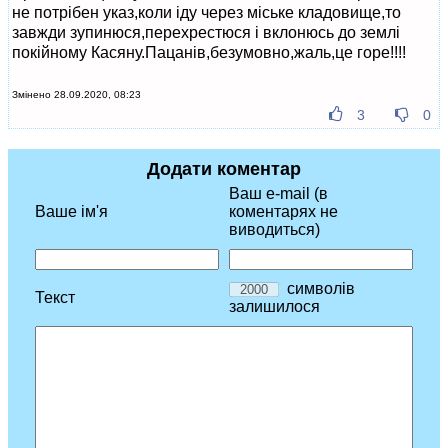
не потрібен указ,коли іду через міське кладовище,то
завжди зупинюся,перехрестюся і вклонюсь до землі
покійному Касяну.Пацанів,безумовно,жаль,це горе!!!!
Змінено 28.09.2020, 08:23
3
0
Додати коментар
Ваш e-mail (в
Ваше ім'я
коментарях не
виводиться)
символів
Текст
залишилося