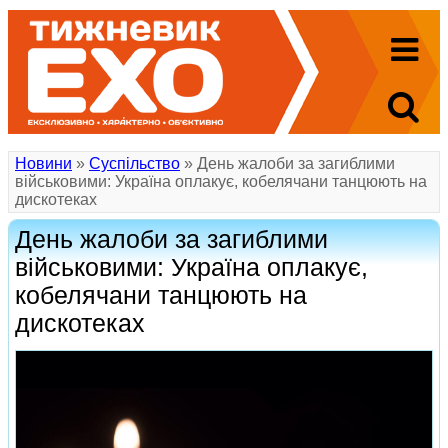
Новини
»
Суспільство
» День жалоби за загиблими
військовими: Україна оплакує, кобелячани танцюють на
дискотеках
День жалоби за загиблими
військовими: Україна оплакує,
кобелячани танцюють на
дискотеках