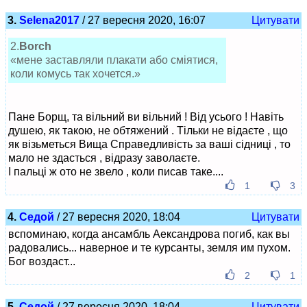
3.
Selena2017
/ 27 вересня 2020, 16:07
Цитувати
2.
Borch
«мене заставляли плакати або сміятися,
коли комусь так хочется.»
Пане Борщ, та вільний ви вільний ! Від усього ! Навіть
душею, як такою, не обтяжений . Тільки не відаєте , що
як візьметься Вища Справедливість за ваші сідниці , то
мало не здасться , відразу заволаєте.
І пальці ж ото не звело , коли писав таке....
1
3
4.
Седой
/ 27 вересня 2020, 18:04
Цитувати
вспоминаю, когда ансамбль Аександрова погиб, как вы
радовались... наверное и те курсанты, земля им пухом.
Бог воздаст...
2
1
5.
Седой
/ 27 вересня 2020, 18:04
Цитувати