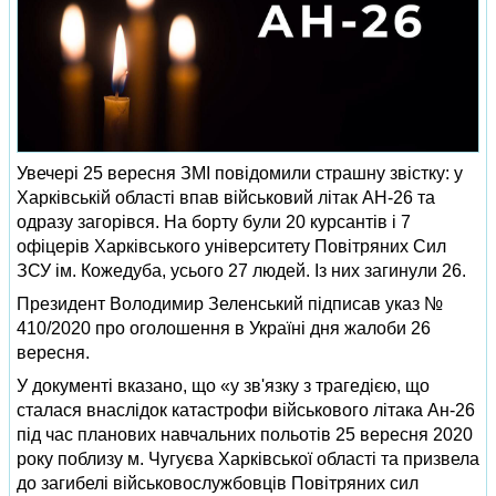
Увечері 25 вересня ЗМІ повідомили страшну звістку: у
Харківській області впав військовий літак АН-26 та
одразу загорівся. На борту були 20 курсантів і 7
офіцерів Харківського університету Повітряних Сил
ЗСУ ім. Кожедуба, усього 27 людей. Із них загинули 26.
Президент Володимир Зеленський підписав указ №
410/2020 про оголошення в Україні дня жалоби 26
вересня.
У документі вказано, що «у зв'язку з трагедією, що
сталася внаслідок катастрофи військового літака Ан-26
під час планових навчальних польотів 25 вересня 2020
року поблизу м. Чугуєва Харківської області та призвела
до загибелі військовослужбовців Повітряних сил