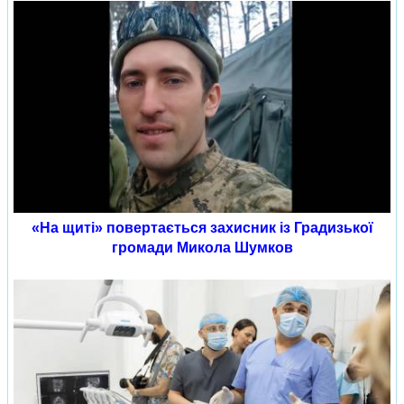
«На щиті» повертається захисник із Градизької
громади Микола Шумков