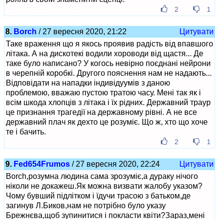
2
1
8.
Borch
/ 27 вересня 2020, 21:22
Цитувати
Таке враження що я якось проявив радість від впавшого
літака. А на дискотекі водили хороводи від щастя... Де
таке було написано? У когось невірно поєднані нейрони
в черепній коробкі. Другого пояснення нам не надають...
Відповідати на нападки індивідуумів з даною
проблемою, вважаю пустою тратою часу. Мені так як і
всім шкода хлопців з літака і їх рідних. Державний траур
це признання трагедії на державному рівні. А не все
державний плач як дехто це розуміє. Що ж, хто що хоче
те і бачить.
2
1
9.
Fed654Frumos
/ 27 вересня 2020, 22:24
Цитувати
Borch,розумна людина сама зрозуміє,а дураку нічого
ніколи не докажеш.Як можна визвати жалобу указом?
Чому бувший підлітком і їдучи трасою з батьком,де
загинув Л.Биков,нам не потрібно було указу
Брежнєва,щоб зупинитися і покласти квіти?Зараз,мені