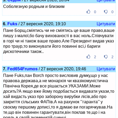
Соболезную родным и близким
0
0
6.
Fuks
/ 27 вересня 2020, 19:10
Цитувати
Пане Борщ,сміятись чи не сміятись це ваше право,ваше
пишу з малої,бо бачу вихованості в вас ноль.Співчувати
в горі чи ні також ваше право.Але Президент видав указ
про траур,то виконувати його повинні всі,і бариги
дискотечники також..
2
2
7.
Fed654Frumos
/ 27 вересня 2020, 19:46
Цитувати
Пане Fuks,пан Borch просто висловив думку,що у нас
правова держава,а не монархія чи квазікомуністична
Північна Корея,де все рішається УКАЗАМИ.Може
досить?А якщо вже йому подобається видавати укази,то
хай видасть указ про заборону вирубки лісів,або про
закриття сільських ФАПів.А на рахунок ’’гаранта’’ у
своєму першому дописі,то я думаю ви погарячкував.На
те,що він повинен гарантувати,він поклав те,що і на
рояль в своїй знаменитій сценці.