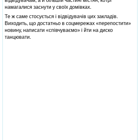
відвідувачам, а й більшій частині містян, котрі
намагалися заснути у своїх домівках.
Те ж саме стосується і відвідувачів цих закладів.
Виходить, що достатньо в соцмережах «перепостити»
новину, написати «співчуваємо» і йти на диско
танцювати.