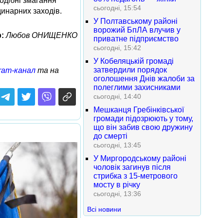
одібні змагання
сьогодні, 15:54
инарних заходів.
У Полтавському районі
ворожий БпЛА влучив у
:
Любов ОНИЩЕНКО
приватне підприємство
сьогодні, 15:42
У Кобеляцькій громаді
затвердили порядок
ram-канал
та на
оголошення Днів жалоби за
полеглими захисниками
сьогодні, 14:40
Мешканця Гребінківської
громади підозрюють у тому,
що він забив свою дружину
до смерті
сьогодні, 13:45
У Миргородському районі
чоловік загинув після
стрибка з 15-метрового
мосту в річку
сьогодні, 13:36
Всі новини