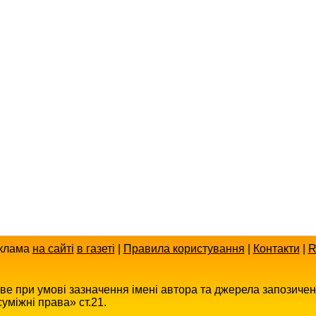
клама
на сайті
в газеті
|
Правила користування
|
Контакти
|
R
иве при умові зазначення імені автора та джерела запозиче
уміжні права» ст.21.