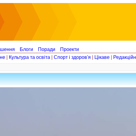
ошення
Блоги
Поради
Проекти
не
|
Культура та освіта
|
Спорт і здоров'я
|
Цікаве
|
Редакцій