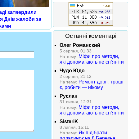
аді затвердили
я Днів жалоби за
ками
Останні коментарі
Олег Романский
5 серпня, 01:33
Міфи про методи,
На тему:
які допомагають не сп’яніти
Чудо Юдо
2 серпня, 21:12
Ремонт доріг: гроші
На тему:
є, робити — нікому
Руслан
31 липня, 12:31
Міфи про методи,
На тему:
які допомагають не сп’яніти
SisteriK
8 липня, 15:11
Як підібрати
На тему:
подарунок на 8 Березня