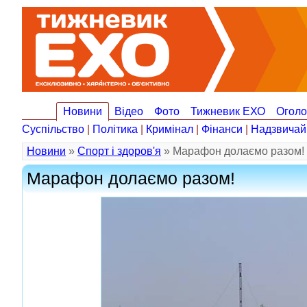
Новини
Відео
Фото
Тижневик ЕХО
Огол
Суспільство
|
Політика
|
Кримінал
|
Фінанси
|
Надзвичай
Новини
»
Спорт і здоров'я
» Марафон долаємо разом!
Марафон долаємо разом!