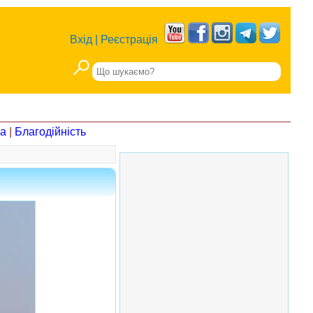
Вхід
|
Реєстрація
на
|
Благодійність