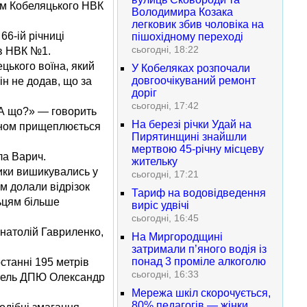
вом Кобеляцького НВК
Володимира Козака
легковик збив чоловіка на
6-ій річниці
пішохідному переході
сьогодні, 18:22
ів НВК №1.
цького воїна, який
У Кобеляках розпочали
довгоочікуваний ремонт
ін не додав, що за
доріг
сьогодні, 17:42
? А що?» — говорить
На березі річки Удай на
чином прищеплюється
Пирятинщині знайшли
мертвою 45-річну місцеву
ла Варич.
жительку
ники вишикувались у
сьогодні, 17:21
ям долали відрізок
Тариф на водовідведення
ьцям більше
виріс удвічі
сьогодні, 16:45
натолій Гавриленко,
На Миргородщині
затримали п’яного водія із
понад 3 проміле алкоголю
станні 195 метрів
сьогодні, 16:33
читель ДПЮ Олександр
Мережа шкіл скорочується,
80% педагогів — жінки