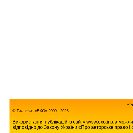
Ре
© Тижневик «EХO» 2009 - 2026
Використання публікацій із сайту www.exo.in.ua можл
відповідно до Закону України «Про авторське право і с