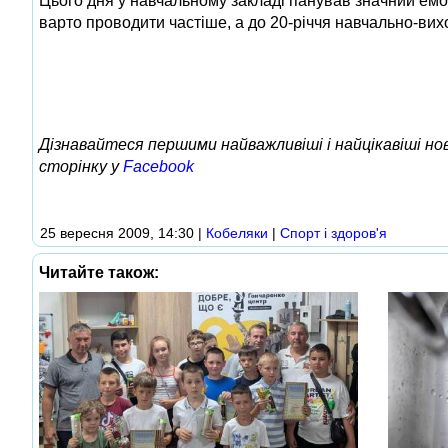
Цього дня у навчальному закладі панував значний емо
варто проводити частіше, а до 20-річчя навчально-ви
Дізнавайтеся першими найважливіші і найцікавіші н
сторінку у
Facebook
25 вересня 2009, 14:30
|
Кобеляки
|
Спорт і здоров'я
Читайте також: