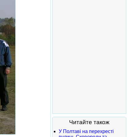
Читайте також
У Полтаві на перехресті
вулиць Сковороди та