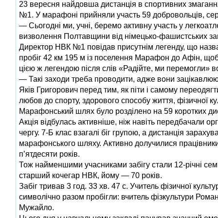
23 вересня найдовша дистанція в спортивних змагання
№1. У марафоні прийняли участь 59 добровольців, сере
— Сьогодні ми, учні, беремо активну участь у легкоа
визволення Полтавщини від німецько-фашистських зага
Директор НВК №1 повідав присутнім легенду, що назва
пробіг 42 км 195 м із поселення Марафон до Афін, щоб
цією ж легендою після слів «Радійте, ми перемогли» в
— Такі заходи треба проводити, адже вони зацікавлюют
Яків Григорович перед тим, як піти і самому переодя
любов до спорту, здорового способу життя, фізичної ку
Марафонський шлях було розділено на 59 коротких ди
Акція відбулась активніше, ніж навіть передбачали о
чергу. 7-Б клас взагалі біг групою, а дистанція зараху
марафонського шляху. Активно долучилися працівники
п’ятдесяти років.
Тож найменшими учасниками забігу стали 12-річні се
старший кочегар НВК, йому — 70 років.
Забіг тривав 3 год. 33 хв. 47 с. Учитель фізичної кул
символічно разом пробігли: вчитель фізкультури Рома
Мужайло.