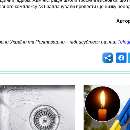
ційний підйом. Адміністрація школи зробила висновки, що п
ховного комплексу №1 запланували провести ще низку неорд
Автор
овини України та Полтавщини – підписуйтеся на наш
Teleg