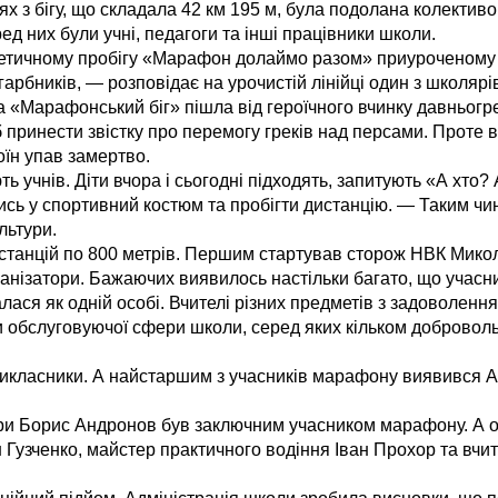
х з бігу, що складала 42 км 195 м, була подолана колекти
д них були учні, педагоги та інші працівники школи.
тлетичному пробігу «Марафон долаймо разом» приуроченому 6
рбників, — розповідає на урочистій лінійці один з школяр
 «Марафонський біг» пішла від героїчного вчинку давньогре
 принести звістку про перемогу греків над персами. Проте в
оїн упав замертво.
ь учнів. Діти вчора і сьогодні підходять, запитують «А хто
гтись у спортивний костюм та пробігти дистанцію. — Таким 
льтури.
станцій по 800 метрів. Першим стартував сторож НВК Мико
рганізатори. Бажаючих виявилось настільки багато, що учас
валася як одній особі. Вчителі різних предметів з задоволенн
 обслуговуючої сфери школи, серед яких кільком добровол
микласники. А найстаршим з учасників марафону виявився А
ьтури Борис Андронов був заключним учасником марафону. А о
н Гузченко, майстер практичного водіння Іван Прохор та в