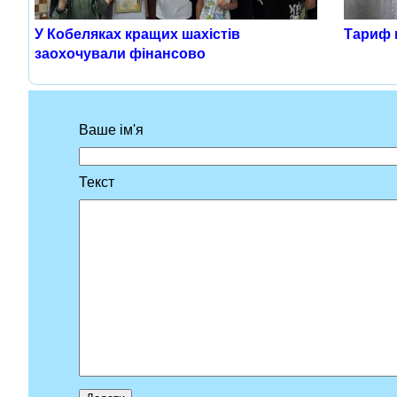
У Кобеляках кращих шахістів
Тариф н
заохочували фінансово
Ваше ім'я
Текст