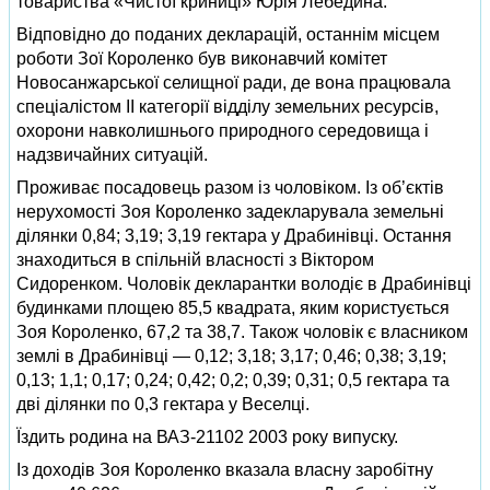
товариства «Чистої криниці» Юрія Лебедина.
Відповідно до поданих декларацій, останнім місцем
роботи Зої Короленко був виконавчий комітет
Новосанжарської селищної ради, де вона працювала
спеціалістом ІІ категорії відділу земельних ресурсів,
охорони навколишнього природного середовища і
надзвичайних ситуацій.
Проживає посадовець разом із чоловіком. Із об’єктів
нерухомості Зоя Короленко задекларувала земельні
ділянки 0,84; 3,19; 3,19 гектара у Драбинівці. Остання
знаходиться в спільній власності з Віктором
Сидоренком. Чоловік декларантки володіє в Драбинівці
будинками площею 85,5 квадрата, яким користується
Зоя Короленко, 67,2 та 38,7. Також чоловік є власником
землі в Драбинівці — 0,12; 3,18; 3,17; 0,46; 0,38; 3,19;
0,13; 1,1; 0,17; 0,24; 0,42; 0,2; 0,39; 0,31; 0,5 гектара та
дві ділянки по 0,3 гектара у Веселці.
Їздить родина на ВАЗ-21102 2003 року випуску.
Із доходів Зоя Короленко вказала власну заробітну