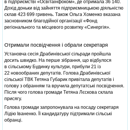
в підприємстві «Освітаінфоком», де отримала 36 140.
Дохід доньки від зайняття підприємницькою діяльністю
склав 423 699 гривень. Також Ольга Хоменко вказана
засновником благодійної організації «Фонд
регіонального та місцевого розвитку «Синергія».
Отримали посвідчення і обрали секретаря
Установча сесія Драбинівської сільради пройшла
досить швидко. На перше зібрання, що відбулося
в сільському Будинку культури, прибули 21 із
22 новообраних депутатів. Голова Драбинівської
сільської ТВК Тетяна Губарик привітала депутатів і
голову з обранням та вручила депутатські посвідчення.
Після чого голова громади Тетяна Лєскова склала
присягу.
Голова громади запропонувала на посаду секретаря
Лідію Іваненко. Її кандидатуру підтримали сільські
обранці.