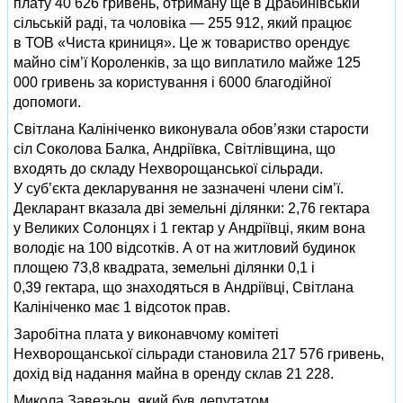
плату 40 626 гривень, отриману ще в Драбинівській
сільській раді, та чоловіка — 255 912, який працює
в ТОВ «Чиста криниця». Це ж товариство орендує
майно сім’ї Короленків, за що виплатило майже 125
000 гривень за користування і 6000 благодійної
допомоги.
Світлана Калініченко виконувала обов’язки старости
сіл Соколова Балка, Андріївка, Світлівщина, що
входять до складу Нехворощанської сільради.
У суб’єкта декларування не зазначені члени сім’ї.
Декларант вказала дві земельні ділянки: 2,76 гектара
у Великих Солонцях і 1 гектар у Андріївці, яким вона
володіє на 100 відсотків. А от на житловий будинок
площею 73,8 квадрата, земельні ділянки 0,1 і
0,39 гектара, що знаходяться в Андріївці, Світлана
Калініченко має 1 відсоток прав.
Заробітна плата у виконавчому комітеті
Нехворощанської сільради становила 217 576 гривень,
дохід від надання майна в оренду склав 21 228.
Микола Завезьон, який був депутатом