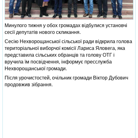
Минулого тижня у обох громадах відбулися установчі
сесії депутатів нового скликання.
Сесію Нехворощанської сільської ради відкрила голова
територіальної виборчої комісії Лариса Яловега, яка
представила сільських обранців та голову ОТГ і
вручила їм посвідчення, інформує пресслужба
Нехворощанської громади.
Після урочистостей, очільник громади Віктор Дубович
продовжив зібрання.