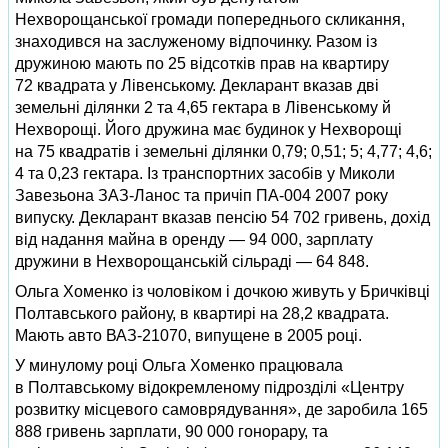
Нехворощанської громади попереднього скликання,
знаходився на заслуженому відпочинку. Разом із
дружиною мають по 25 відсотків прав на квартиру
72 квадрата у Лівенському. Декларант вказав дві
земельні ділянки 2 та 4,65 гектара в Лівенському й
Нехворощі. Його дружина має будинок у Нехворощі
на 75 квадратів і земельні ділянки 0,79; 0,51; 5; 4,77; 4,6;
4 та 0,23 гектара. Із транспортних засобів у Миколи
Завезьона ЗАЗ-Ланос та причіп ПА-004 2007 року
випуску. Декларант вказав пенсію 54 702 гривень, дохід
від надання майна в оренду — 94 000, зарплату
дружини в Нехворощанській сільраді — 64 848.
Ольга Хоменко із чоловіком і дочкою живуть у Бричківці
Полтавського району, в квартирі на 28,2 квадрата.
Мають авто ВАЗ-21070, випущене в 2005 році.
У минулому році Ольга Хоменко працювала
в Полтавському відокремленому підрозділі «Центру
розвитку місцевого самоврядування», де заробила 165
888 гривень зарплати, 90 000 гонорару, та