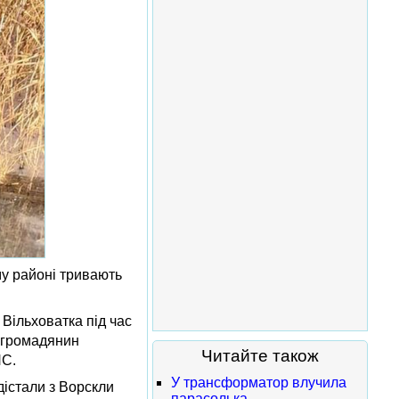
му районі тривають
Вільховатка під час
а громадянин
Читайте також
НС.
У трансформатор влучила
дістали з Ворскли
парасолька