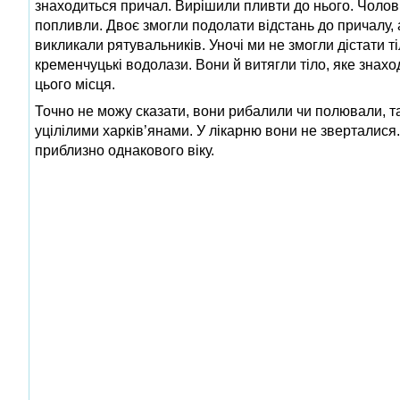
знаходиться причал. Вирішили пливти до нього. Чолові
попливли. Двоє змогли подолати відстань до причалу, а
викликали рятувальників. Уночі ми не змогли дістати ті
кременчуцькі водолази. Вони й витягли тіло, яке знахо
цього місця.
Точно не можу сказати, вони рибалили чи полювали, так
уцілілими харків’янами. У лікарню вони не зверталися
приблизно однакового віку.