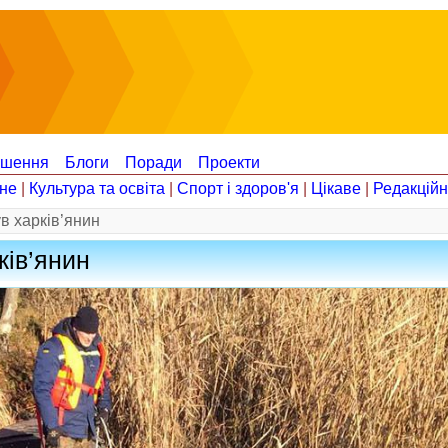
ошення
Блоги
Поради
Проекти
не
|
Культура та освіта
|
Спорт і здоров'я
|
Цікаве
|
Редакцій
в харків’янин
ків’янин