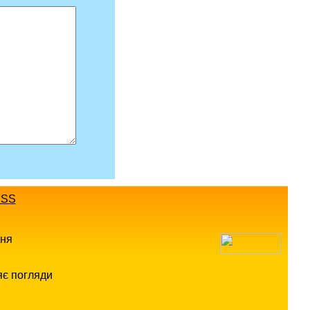
SS
ння
яє погляди