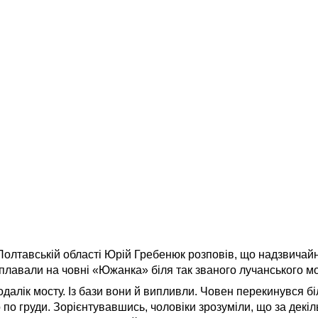
олтавській області Юрій Гребенюк розповів, що надзвичайн
 плавали на човні «Южанка» біля так званого лучанського мо
одалік мосту. Із бази вони й випливли. Човен перекинувся бі
 по груди. Зорієнтувавшись, чоловіки зрозуміли, що за декіл