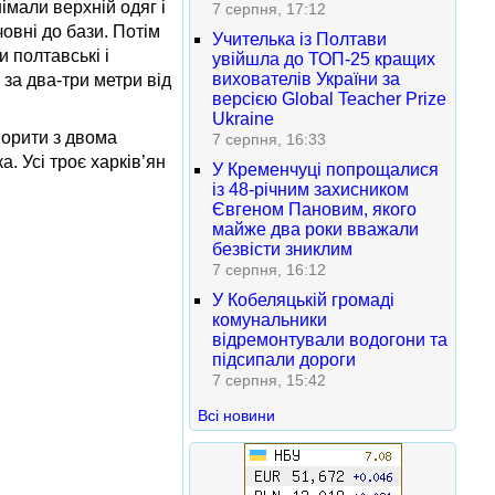
імали верхній одяг і
7 серпня, 17:12
овні до бази. Потім
Учителька із Полтави
и полтавські і
увійшла до ТОП-25 кращих
вихователів України за
 за два-три метри від
версією Global Teacher Prize
Ukraine
ворити з двома
7 серпня, 16:33
. Усі троє харків’ян
У Кременчуці попрощалися
із 48-річним захисником
Євгеном Пановим, якого
майже два роки вважали
безвісти зниклим
7 серпня, 16:12
У Кобеляцькій громаді
комунальники
відремонтували водогони та
підсипали дороги
7 серпня, 15:42
Всі новини