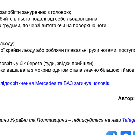
 запобігти зануренню з головою;
вбийте в нього подалі від себе льодові шила;
о грудьми, по черзі витягаючи на поверхню ноги.
 льоду;
ї крайки льоду або роблячи плавальні рухи ногами, поступ
овзіть у бік берега (туди, звідки прийшли);
льки ваша вага з мокрим одягом стала значно більшою і ймов
ідок зіткнення Mercedes та ВАЗ загинув чоловік
Автор:
овини України та Полтавщини – підписуйтеся на наш
Teleg