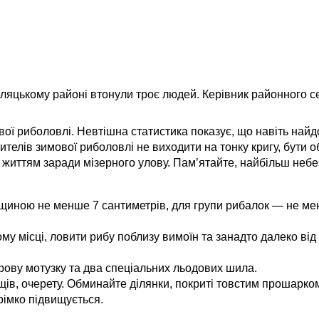
ляцькому районі втонули троє людей. Керівник районного с
вої риболовлі. Невтішна статистика показує, що навіть найд
ителів зимової риболовлі не виходити на тонку кригу, бути о
 життям заради мізерного улову. Пам’ятайте, найбільш неб
вщиною не менше 7 сантиметрів, для групи рибалок — не ме
у місці, ловити рибу поблизу вимоїн та занадто далеко від
трову мотузку та два спеціальних льодових шила.
щів, очерету. Обминайте ділянки, покриті товстим прошарком
рімко підвищується.