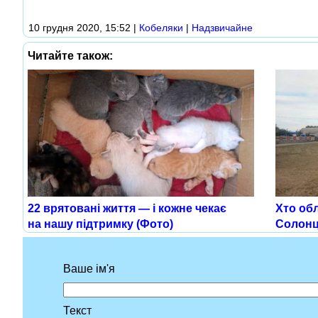
10 грудня 2020, 15:52
|
Кобеляки
|
Надзвичайне
Читайте також:
22 врятовані життя — і кожне чекає
Хто об
на нашу підтримку (Фото)
Солонц
Ваше ім'я
Текст