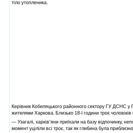
тіло утопленика.
Керівник Кобеляцького районного сектору ГУ ДСНС у П
жителями Харкова. Близько 18‑ї години троє чоловіків
— Узагалі, харків’яни приїхали на базу відпочинку, неп
момент уціліли всі троє, так як глибина була приблизно