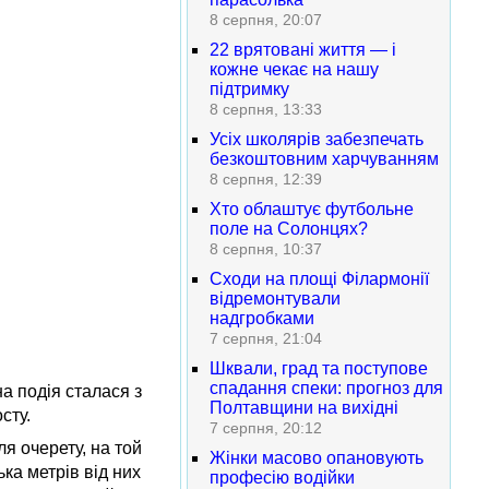
8 серпня, 20:07
22 врятовані життя — і
кожне чекає на нашу
підтримку
8 серпня, 13:33
Усіх школярів забезпечать
безкоштовним харчуванням
8 серпня, 12:39
Хто облаштує футбольне
поле на Солонцях?
8 серпня, 10:37
Сходи на площі Філармонії
відремонтували
надгробками
7 серпня, 21:04
Шквали, град та поступове
спадання спеки: прогноз для
а подія сталася з
Полтавщини на вихідні
сту.
7 серпня, 20:12
ля очерету, на той
Жінки масово опановують
ька метрів від них
професію водійки