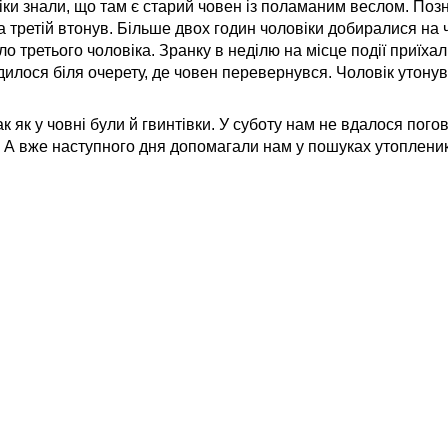
ки знали, що там є старий човен із поламаним веслом. Позн
 третій втонув. Більше двох годин чоловіки добиралися на ч
ло третього чоловіка. Зранку в неділю на місце події приїхал
дилося біля очерету, де човен перевернувся. Чоловік утонув
 як у човні були й гвинтівки. У суботу нам не вдалося пого
. А вже наступного дня допомагали нам у пошуках утопленика