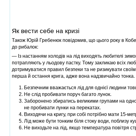
Як вести себе на кризі
Також Юрій Гребенюк повідомив, що цього року в Кобе
до рибалок:
— Із настанням холодів на лід виходять любителі зимо
потрапляють у льодову пастку. Тому закликаю всіх люб
дотримуватися правил безпеки та не ризикувати своїм
перша й остання крига, адже вона надзвичайно тонка.
Безпечним вважається лід для однієї людини то
Не слід пробивати поруч багато лунок.
Заборонено збиратись великими групами на одном
не пробивати лунки на перекатах.
Виходячи на кригу, при собі потрібно мати 15‑ме
Лід може бути тонким біля стоку води, поблизу ку
Не виходьте на лід, якщо температура повітря ст