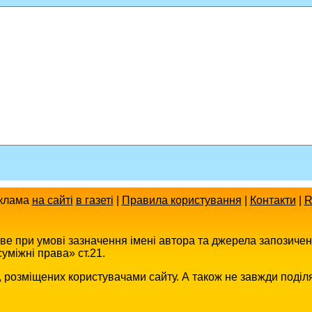
клама
на сайті
в газеті
|
Правила користування
|
Контакти
|
R
иве при умові зазначення імені автора та джерела запозиче
уміжні права» ст.21.
в, розміщених користувачами сайту. А також не завжди поділ