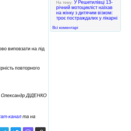
У Решетилівці 13-
На тему:
річний мотоцикліст наїхав
на жінку з дитячим візком:
троє постраждалих у лікарні
Всі коментарі
ово виповзати на лід
ірність повторного
Олександр ДІДЕНКО
ram-канал
та на