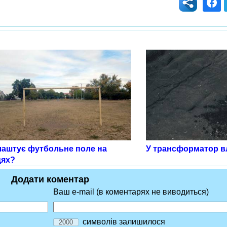
лаштує футбольне поле на
У трансформатор в
ях?
Додати коментар
Ваш e-mail (в коментарях не виводиться)
символів залишилося