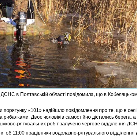
я ДСНС в Полтавській області повідомила, що в Кобеляцько
 порятунку «101» надійшло повідомлення про те, що в селі 
а рибалками. Двоє чоловіків самостійно дістались берега, 
ошуково‑рятувальних робіт залучено чергове відділення ДС
ня об 11:00 працівники водолазно-рятувального відділення 