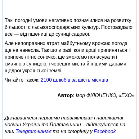
Такі погодні умови негативно позначилися на розвитку
більшості сільськогосподарських культур. Постраждало
все — від пшениці до суниці садової.
Але непоправних втрат майбутньому врожаю погода
ще не нанесла. Так що в разі, коли дощі припиняться і
припече літнє сонечко, ще зможемо поласувати і
смачною суницею, і черешнями, та й іншими дарами
щедрої української землі.
Читайте також:
2100 шлюбів за шість місяців
Автор:
Ігор ФІЛОНЕНКО, «ЕХО»
Дізнавайтеся першими найважливіші і найцікавіші
новини України та Полтавщини – підписуйтеся на
наш
Telegram-канал
та на сторінку у
Facebook