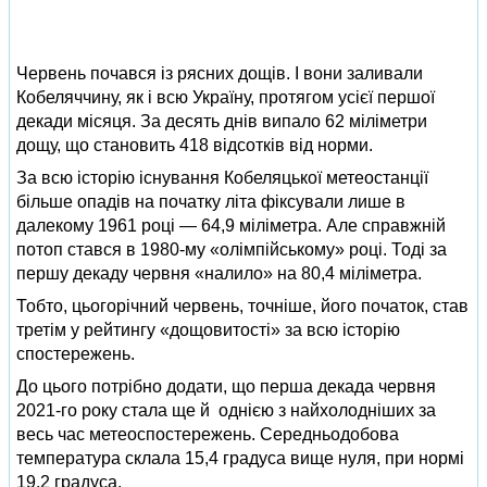
Червень почався із рясних дощів. І вони заливали
Кобеляччину, як і всю Україну, протягом усієї першої
декади місяця. За десять днів випало 62 міліметри
дощу, що становить 418 відсотків від норми.
За всю історію існування Кобеляцької метеостанції
більше опадів на початку літа фіксували лише в
далекому 1961 році — 64,9 міліметра. Але справжній
потоп стався в 1980-му «олімпійському» році. Тоді за
першу декаду червня «налило» на 80,4 міліметра.
Тобто, цьогорічний червень, точніше, його початок, став
третім у рейтингу «дощовитості» за всю історію
спостережень.
До цього потрібно додати, що перша декада червня
2021-го року стала ще й однією з найхолодніших за
весь час метеоспостережень. Середньодобова
температура склала 15,4 градуса вище нуля, при нормі
19,2 градуса.