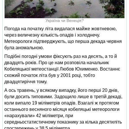
Україна чи Венеція?
Погода на початку літа видалася майже жовтневою,
через величезну кількість опадів і холоднечу.
Метеорологи підтверджують, що перша декада червня
була аномальною.
Подібні погодні умови фіксують раз на десять, а то й
двадцять років. Про це нам розповіла начальник
Кобеляцької метеостанції Любов Юхименко. Востаннє
схожий початок літа був у 2001 році, тобто
двадцятиріччя тому.
А ось травень, у всякому випадку, його перші 20 днів,
були досить типовими. Задощило лише в третій декаді,
коли випало 19 міліметрів опадів. Взагалі ж протягом
останнього весняного місяця кобеляцькі метеорологи
«нарахували» 42 міліметри, при
середньостатистичному показнику за кілька десятиліть
спостережень у 38,5 міліметра.