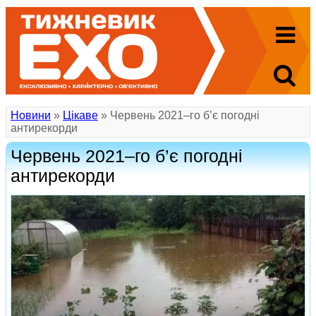
Новини
»
Цікаве
» Червень 2021–го б’є погодні
антирекорди
Червень 2021–го б’є погодні
антирекорди