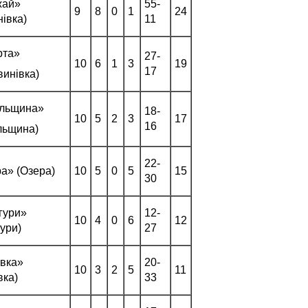
жай»
55­
9
8
0
1
24
нівка)
11
рта»
27­
10
6
1
3
19
17
винівка)
ельщина»
18­
10
5
2
3
17
16
льщина)
22­
а» (Озера)
10
5
0
5
15
30
гури»
12­
10
4
0
6
12
ури)
27
івка»
20­
10
3
2
5
11
вка)
33