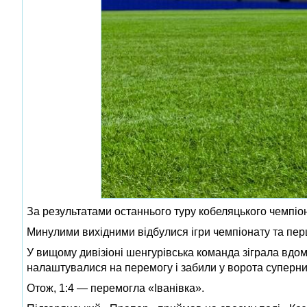
За результатами останнього туру кобеляцького чемпіо
Минулими вихідними відбулися ігри чемпіонату та перш
У вищому дивізіоні шенгурівська команда зіграла вдома
налаштувалися на перемогу і забили у ворота суперник
Отож, 1:4 — перемогла «Іванівка».