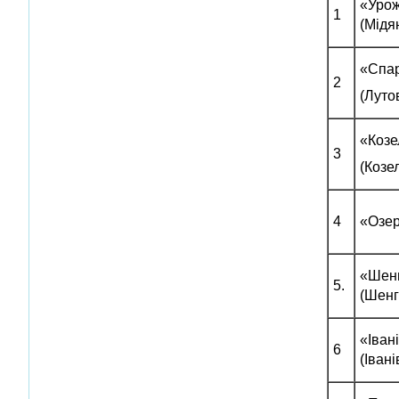
«Уро
1
(Мідя
«Спа
2
(Луто
«Коз
3
(Козе
4
«Озер
«Шен
5.
(Шенг
«Іван
6
(Івані