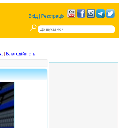
Вхід
|
Реєстрація
на
|
Благодійність