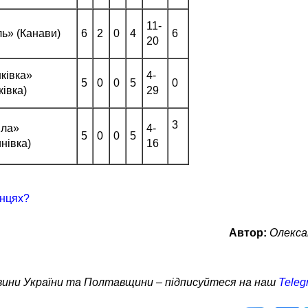
11­
ь» (Канави)
6
2
0
4
6
20
ківка»
4­
5
0
0
5
0
івка)
29
­3
іла»
4­
5
0
0
5
нівка)
16
онцях?
Автор:
Олекса
овини України та Полтавщини – підписуйтеся на наш
Teleg