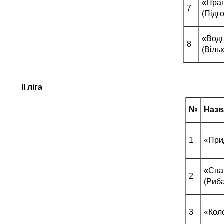
«Пра
7
(Підг
«Вод
8
(Віль
ІІ ліга
№
Назв
1
«При
«Спа
2
(Риб
3
«Коло