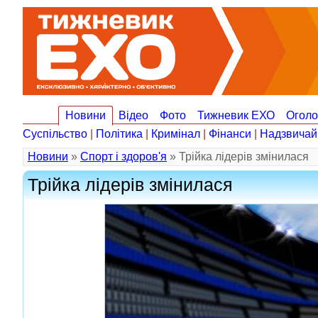
Новини
Відео
Фото
Тижневик ЕХО
Огол
Суспільство
|
Політика
|
Кримінал
|
Фінанси
|
Надзвичай
Новини
»
Спорт і здоров'я
» Трійка лідерів змінилася
Трійка лідерів змінилася