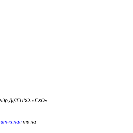
ндр ДІДЕНКО, «ЕХО»
ram-канал
та на