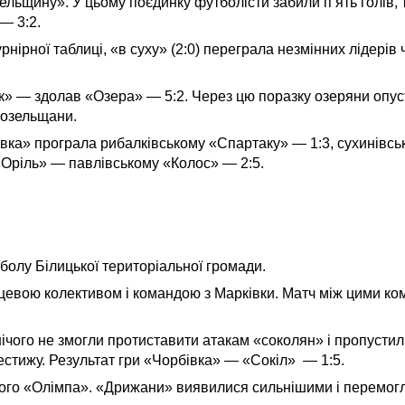
ьщину». У цьому поєдинку футболісти забили п’ять голів, т
— 3:2.
рнірної таблиці, «в суху» (2:0) переграла незмінних лідерів
» — здолав «Озера» — 5:2. Через цю поразку озеряни опуст
и козельщани.
ківка» програла рибалківському «Спартаку» — 1:3, сухинівсь
«Оріль» — павлівському «Колос» — 2:5.
утболу Білицької територіальної громади.
ісцевою колективом і командою з Марківки. Матч між цими 
ічого не змогли протиставити атакам «соколян» і пропустили
рестижу. Результат гри «Чорбівка» — «Сокіл» — 1:5.
кого «Олімпа». «Дрижани» виявилися сильнішими і перемогли