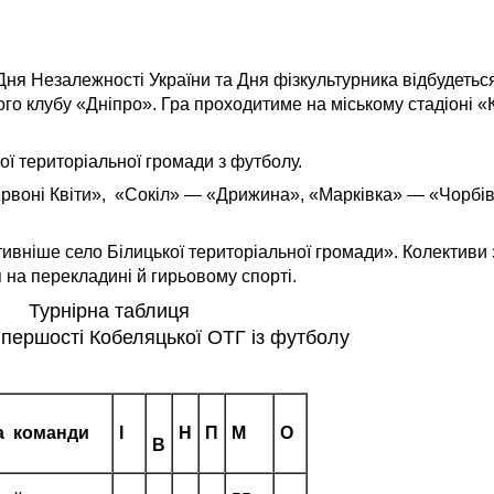
я Дня Незалежності України та Дня фізкультурника відбудеть
о клубу «Дніпро». Гра проходитиме на міському стадіоні «
кої територіальної громади з футболу.
ервоні Квіти», «Сокіл» — «Дрижина», «Марківка» — «Чорбів
ивніше село Білицької територіальної громади». Колективи 
ня на перекладині й гирьовому спорті.
Турнірна таблиця
 першості Кобеляцької ОТГ із футболу
а команди
І
Н
П
М
О
В