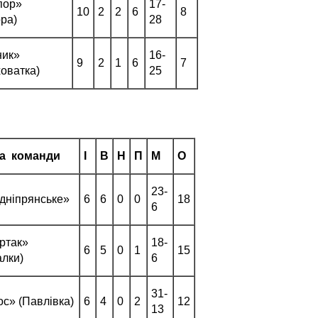
пор»
17­
10
2
2
6
8
ора)
28
ник»
16­
9
2
1
6
7
ховатка)
25
а команди
І
В
Н
П
М
О
23­
дніпрянське»
6
6
0
0
18
6
ртак»
18­
6
5
0
1
15
алки)
6
31­
с» (Павлівка)
6
4
0
2
12
13