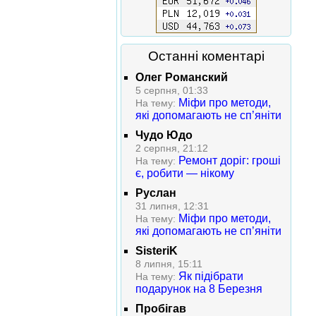
Останні коментарі
Олег Романский
5 серпня, 01:33
Міфи про методи,
На тему:
які допомагають не сп’яніти
Чудо Юдо
2 серпня, 21:12
Ремонт доріг: гроші
На тему:
є, робити — нікому
Руслан
31 липня, 12:31
Міфи про методи,
На тему:
які допомагають не сп’яніти
SisteriK
8 липня, 15:11
Як підібрати
На тему:
подарунок на 8 Березня
Пробігав