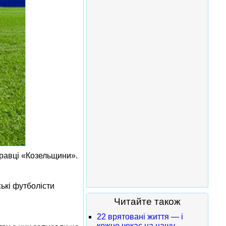
гравці «Козельщини».
ські футболісти
Читайте також
22 врятовані життя — і
кожне чекає на нашу