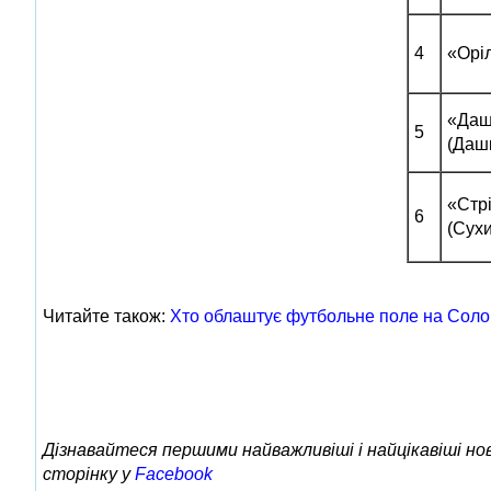
4
«Оріл
«Даш
5
(Дашк
«Стр
6
(Сухи
Читайте також:
Хто облаштує футбольне поле на Сол
Дізнавайтеся першими найважливіші і найцікавіші н
сторінку у
Facebook