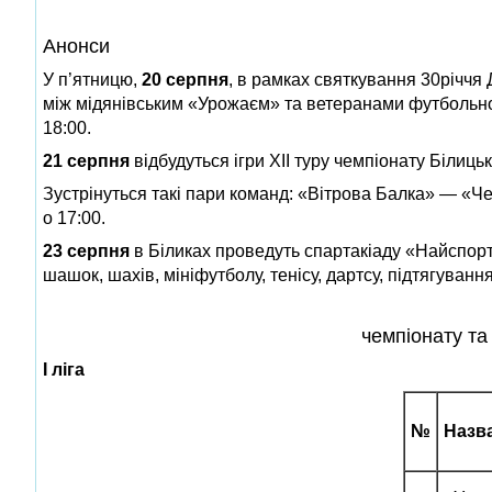
Анонси
У п’ятницю,
20 серпня
, в рамках святкування 30­річч
між мідянівським «Урожаєм» та ветеранами футбольног
18:00.
21 серпня
відбудуться ігри ХІІ туру чемпіонату Білиць
Зустрінуться такі пари команд: «Вітрова Балка» — «Ч
о 17:00.
23 серпня
в Біликах проведуть спартакіаду «Найспорт
шашок, шахів, міні­футболу, тенісу, дартсу, підтягуван
чемпіонату та
І ліга
№
Назв