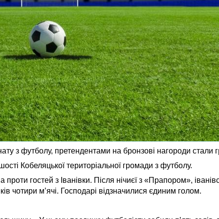
нату з футболу, претендентами на бронзові нагороди стали 
ості Кобеляцької територіальної громади з футболу.
 проти гостей з Іванівки. Після нічиєї з «Прапором», іванів
ів чотири м’ячі. Господарі відзначилися єдиним голом.