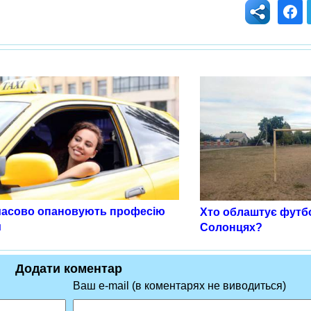
масово опановують професію
Хто облаштує футб
и
Солонцях?
Додати коментар
Ваш e-mail (в коментарях не виводиться)