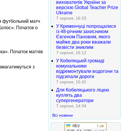
вихователів України за
версією Global Teacher Prize
Ukraine
7 серпня, 16:33
ся футбольний матч
У Кременчуці попрощалися
Колос». Початок о
із 48-річним захисником
Євгеном Пановим, якого
майже два роки вважали
безвісти зниклим
ка». Початок матчів
7 серпня, 16:12
У Кобеляцькій громаді
комунальники
змагатимуться з
відремонтували водогони та
підсипали дороги
7 серпня, 15:42
Для Кобеляцького ліцею
куплять два
супергенератори
7 серпня, 14:34
Всі новини