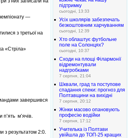
ри з них записали на
підтримку
сьогодні, 13:33
 чемпіонату —
Усіх школярів забезпечать
безкоштовним харчуванням
сьогодні, 12:39
илися з третьої на
Хто облаштує футбольне
поле на Солонцях?
ка «Стріла»
сьогодні, 10:37
Сходи на площі Філармонії
відремонтували
надгробками
7 серпня, 21:04
Шквали, град та поступове
спадання спеки: прогноз для
Полтавщини на вихідні
командами завершився
7 серпня, 20:12
Жінки масово опановують
професію водійки
 п’ять м’ячів.
7 серпня, 17:12
Учителька із Полтави
 з результатом 2:0.
увійшла до ТОП-25 кращих