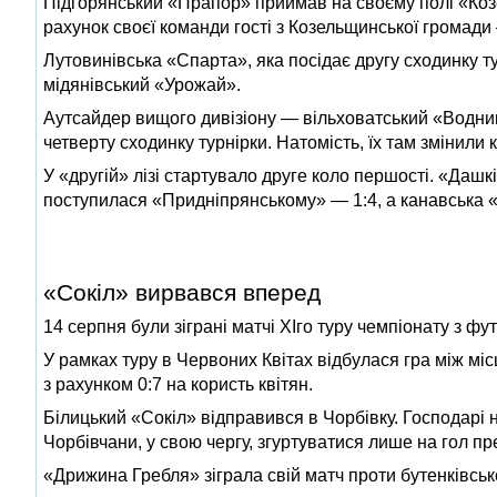
Підгорянський «Прапор» приймав на своєму полі «Козел
рахунок своєї команди гості з Козельщинської громади 
Лутовинівська «Спарта», яка посідає другу сходинку ту
мідянівський «Урожай».
Аутсайдер вищого дивізіону — вільховатський «Водник
четверту сходинку турнірки. Натомість, їх там змінил
У «другій» лізі стартувало друге коло першості. «Даш
поступилася «Придніпрянському» — 1:4, а канавська 
«Сокіл» вирвався вперед
14 серпня були зіграні матчі ХI­го туру чемпіонату з ф
У рамках туру в Червоних Квітах відбулася гра між м
з рахунком 0:7 на користь квітян.
Білицький «Сокіл» відправився в Чорбівку. Господарі н
Чорбівчани, у свою чергу, згуртуватися лише на гол п
«Дрижина Гребля» зіграла свій матч проти бутенківсь