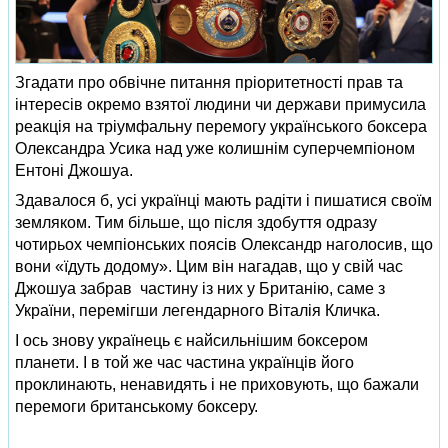
Згадати про обвічне питання пріоритетності прав та
інтересів окремо взятої людини чи держави примусила
реакція на тріумфальну перемогу українського боксера
Олександра Усика над уже колишнім суперчемпіоном
Ентоні Джошуа.
Здавалося б, усі українці мають радіти і пишатися своїм
земляком. Тим більше, що після здобуття одразу
чотирьох чемпіонських поясів Олександр наголосив, що
вони «їдуть додому». Цим він нагадав, що у свій час
Джошуа забрав частину із них у Британію, саме з
України, перемігши легендарного Віталія Кличка.
І ось знову українець є найсильнішим боксером
планети. І в той же час частина українців його
проклинають, ненавидять і не приховують, що бажали
перемоги британському боксеру.