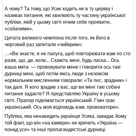
А чому? Та тому, що Усик ходить не в ту церкву і
називає питання, які хвилюють ту частину української
публіки, якій у цьому світі нічим себе проявити,
«собачими».
Цитата великого чемпіона після того, як його в
черговий раз запитали «чийкрим»:
…«Ви знаєте, я не папуга, щоб повторювати вам по сто
разів, що, де, коли... Скажіть мені, будь ласка... Ось
ваша мета — провокувати мене і говорити ось такі
дурниці мені, щоб потім якісь люди з незовсім
нормальним мисленням говорили: «Ти пес, зрадник» і
так далі. Я кого зрадив з вас, що ви мені такі собачі
питання задаєте? Я представляю Україну в усьому
світі. Прапор піднімається український. Гімн грає
український. Ось моя відповідь вам, провокатори».
Публіка, яка ненавидить українця Усика, закидає йому
той факт, що він «на камери» не кричить «Україна —
понад усе» та інші пропагандистські дурниці.