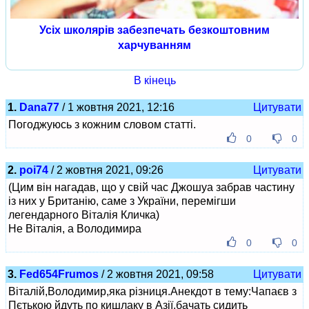
Усіх школярів забезпечать безкоштовним
харчуванням
В кінець
1.
Dana77
/ 1 жовтня 2021, 12:16
Цитувати
Погоджуюсь з кожним словом статті.
0
0
2.
poi74
/ 2 жовтня 2021, 09:26
Цитувати
(Цим він нагадав, що у свій час Джошуа забрав частину
із них у Британію, саме з України, перемігши
легендарного Віталія Кличка)
Не Віталія, а Володимира
0
0
3.
Fed654Frumos
/ 2 жовтня 2021, 09:58
Цитувати
Віталій,Володимир,яка різниця.Анекдот в тему:Чапаєв з
Пєтькою йдуть по кишлаку в Азії,бачать сидить