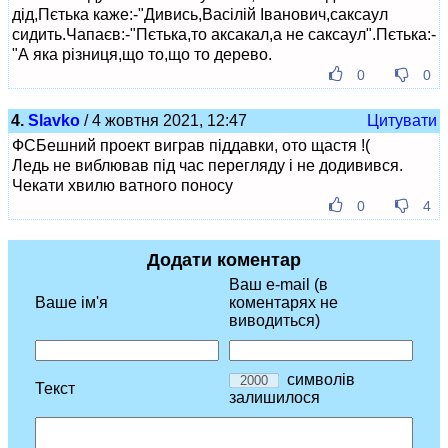
дід,Пєтька каже:-"Дивись,Васілій Іванович,саксаул
сидить.Чапаєв:-"Пєтька,то аксакал,а не саксаул".Пєтька:-
"А яка різниця,що то,що то дерево.
0
0
4.
Slavko
/ 4 жовтня 2021, 12:47
Цитувати
ФСБешний проект виграв піддавки, ото щастя !(
Ледь не виблював під час перегляду і не додивився.
Чекати хвилю ватного поносу
0
4
Додати коментар
Ваш e-mail (в
Ваше ім'я
коментарях не
виводиться)
символів
Текст
залишилося