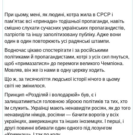
При цьому, мені, як людині, котра жила в СРСР і
пам’ятає всі «принади» тодішньої пропаганди, навіть
смішно слухати сучасних українських пропагандистів,
патріотів та іншу заполітизовану публіку. Адже вони
один в один повторюють усі радянські штампи.
Водночас цікаво спостерігати і за російськими
політиками й пропагандистами, котрі з усіх сил пнуться,
щоб «примазатися» до перемоги великого Чемпіона.
Мовляв, він же із нами в одну церкву ходить.
Що ж, за тисячоліття людської історії нічого в цьому
світі не змінилося.
Принцип «Розділяй і володарюй» був, є і
залишатиметься головною зброєю політиків та тих, хто
їм служить. Українці мають ненавидіти росіян, як до того
ненавиділи німців, росіяни — бачити ворогів у всіх
українцях, американцях та інших іноземцях. І перші, і
другі повинні вбивати один одного під лозунгом
«Кримнаш». І так по колу.