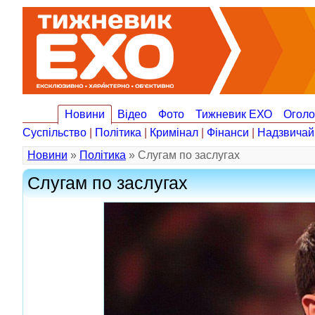
Новини
Відео
Фото
Тижневик ЕХО
Огол
Суспільство
|
Політика
|
Кримінал
|
Фінанси
|
Надзвичай
Новини
»
Політика
» Слугам по заслугах
Слугам по заслугах