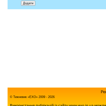
Ре
© Тижневик «EХO» 2009 - 2026
Використання публікацій із сайту www.exo.in.ua можл