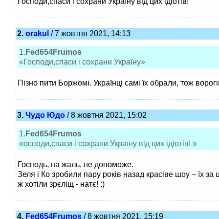
Господи,спаси і сохрани Україну від цих ідіотів!
2.
orakul
/ 7 жовтня 2021, 14:13
1.
Fed654Frumos
«Господи,спаси і сохрани Україну»
Пізно пити Боржомі. Українці самі їх обрали, тож ворогі
3.
Чудо Юдо
/ 8 жовтня 2021, 15:02
1.
Fed654Frumos
«осподи,спаси і сохрани Україну від цих ідіотів! »
Господь, на жаль, не допоможе.
Зеля і Ко зробили пару років назад красіве шоу – їх за
ж хотіли зрєліщ - натє! :)
4.
Fed654Frumos
/ 8 жовтня 2021, 15:19