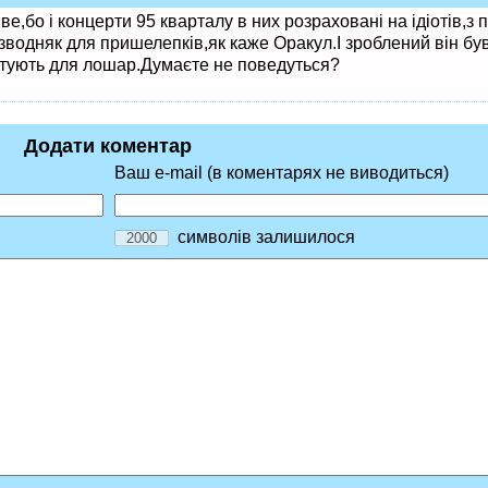
ве,бо і концерти 95 кварталу в них розраховані на ідіотів,
одняк для пришелепків,як каже Оракул.І зроблений він був у
отують для лошар.Думаєте не поведуться?
Додати коментар
Ваш e-mail (в коментарях не виводиться)
символів залишилося