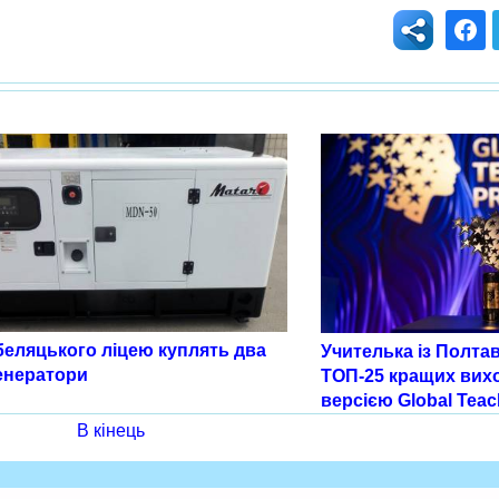
беляцького ліцею куплять два
Учителька із Полта
енератори
ТОП-25 кращих вихо
версією Global Teac
В кінець