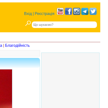
Вхід
|
Реєстрація
на
|
Благодійність