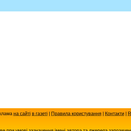
клама
на сайті
в газеті
|
Правила користування
|
Контакти
|
R
иве при умові зазначення імені автора та джерела запозиче