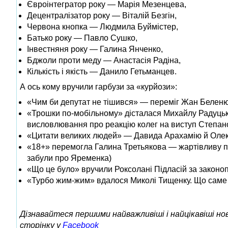
Євроінтегратор року — Марія Мезенцева,
Децентралізатор року — Віталій Безгін,
Червона кнопка — Людмила Буймістер,
Батько року — Павло Сушко,
Інвестняня року — Галина Янченко,
Бджоли проти меду — Анастасія Радіна,
Кількість і якість — Данило Гетьманцев.
А ось кому вручили гарбузи за «курйози»:
«Чим би депутат не тішився» — переміг Жан Беленюк,
«Трошки по-мобільному» дісталася Михайлу Радуцько
висловлювання про реакцію колег на виступ Степано
«Цитати великих людей» — Давида Арахамію й Олекс
«18+» перемогла Галина Третьякова — жартівливу пр
забули про Яременка)
«Що це було» вручили Роксолані Підласій за законоп
«Турбо жим-жим» вдалося Миколі Тищенку. Що саме 
Дізнавайтеся першими найважливіші і найцікавіші н
сторінку у
Facebook