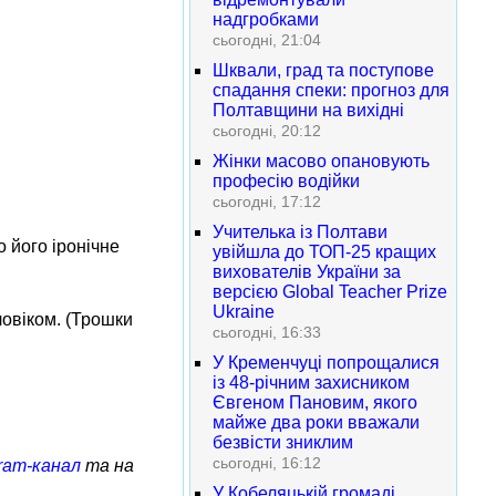
надгробками
сьогодні, 21:04
Шквали, град та поступове
спадання спеки: прогноз для
Полтавщини на вихідні
сьогодні, 20:12
Жінки масово опановують
професію водійки
сьогодні, 17:12
Учителька із Полтави
 його іронічне
увійшла до ТОП-25 кращих
вихователів України за
версією Global Teacher Prize
Ukraine
овіком. (Трошки
сьогодні, 16:33
У Кременчуці попрощалися
із 48-річним захисником
Євгеном Пановим, якого
майже два роки вважали
безвісти зниклим
сьогодні, 16:12
ram-канал
та на
У Кобеляцькій громаді