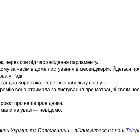
 через сон під час засідання парламенту.
му за «всім відоме листування в месенджері». Йдеться про
ва у Раді.
андра Корнієнка. Через «корабельну сосну».
емію вона отримала за листування про матрац зі своїм чол
роєкт про напівпровідники.
мали на увазі — невідомо.
овини України та Полтавщини – підписуйтеся на наш
Teleg