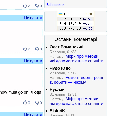
Всі новини
2
0
Цитувати
Останні коментарі
Олег Романский
2
0
5 серпня, 01:33
Міфи про методи,
На тему:
які допомагають не сп’яніти
Цитувати
Чудо Юдо
2 серпня, 21:12
Ремонт доріг: гроші
На тему:
є, робити — нікому
Руслан
 Show must go on! Люди
31 липня, 12:31
Міфи про методи,
На тему:
0
0
які допомагають не сп’яніти
SisteriK
Цитувати
8 липня, 15:11