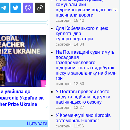
комунальники
відремонтували водогони та
підсипали дороги
сьогодні, 15:42
Для Кобеляцького ліцею
куплять два
супергенератори
сьогодні, 14:34
На Полтавщині судитимуть
посадовця
газопромислового
підприємства за видобуток
піску в заповіднику на 8 млн
грн
сьогодні, 12:53
У Полтаві провели свято
ви увійшла до
меду та підбили підсумки
вателів України за
пасічницького сезону
her Prize Ukraine
сьогодні, 12:27
У Кременчуці вночі згорів
автомобіль Hummer
Цитувати
сьогодні, 11:56