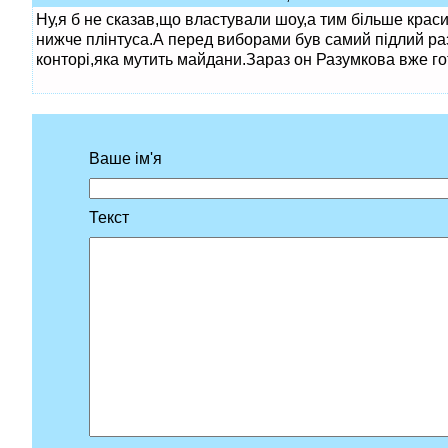
Ну,я б не сказав,що властували шоу,а тим більше краси
нижче плінтуса.А перед виборами був самий підлий разв
конторі,яка мутить майдани.Зараз он Разумкова вже г
Ваше ім'я
Текст