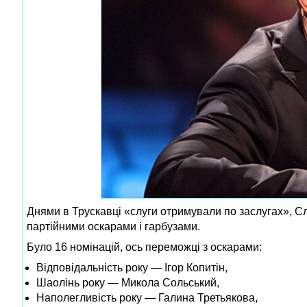
Днями в Трускавці «слуги отримували по заслугах», С
партійними оскарами і гарбузами.
Було 16 номінацій, ось переможці з оскарами:
Відповідальність року — Ігор Копитін,
Шаолінь року — Микола Сольський,
Наполегливість року — Галина Третьякова,