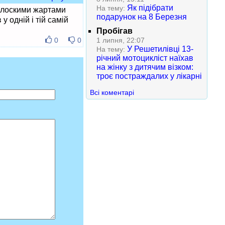
Як підібрати
На тему:
з плоскими жартами
подарунок на 8 Березня
 одній і тій самій
Пробігав
1 липня, 22:07
0
0
У Решетилівці 13-
На тему:
річний мотоцикліст наїхав
на жінку з дитячим візком:
троє постраждалих у лікарні
Всі коментарі