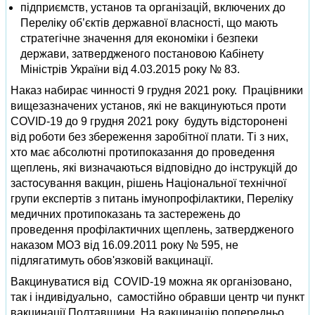
підприємств, установ та організацій, включених до
Переліку об’єктів державної власності, що мають
стратегічне значення для економіки і безпеки
держави, затвердженого постановою Кабінету
Міністрів України від 4.03.2015 року № 83.
Наказ набирає чинності 9 грудня 2021 року. Працівники
вищезазначених установ, які не вакцинуються проти
COVID-19 до 9 грудня 2021 року будуть відсторонені
від роботи без збереження заробітної плати. Ті з них,
хто має абсолютні протипоказання до проведення
щеплень, які визначаються відповідно до інструкцій до
застосування вакцин, рішень Національної технічної
групи експертів з питань імунопрофілактики, Переліку
медичних протипоказань та застережень до
проведення профілактичних щеплень, затвердженого
наказом МОЗ від 16.09.2011 року № 595, не
підлягатимуть обов'язковій вакцинації.
Вакцинуватися від COVID-19 можна як організовано,
так і індивідуально, самостійно обравши центр чи пункт
вакцинації Полтавщини. На вакцинацію попередньо