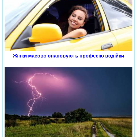
Жінки масово опановують професію водійки