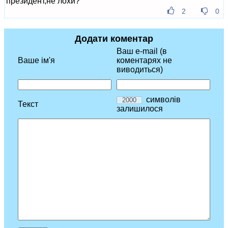
президент,не лохи?
2
0
Додати коментар
Ваш e-mail (в
Ваше ім'я
коментарях не
виводиться)
символів
Текст
залишилося