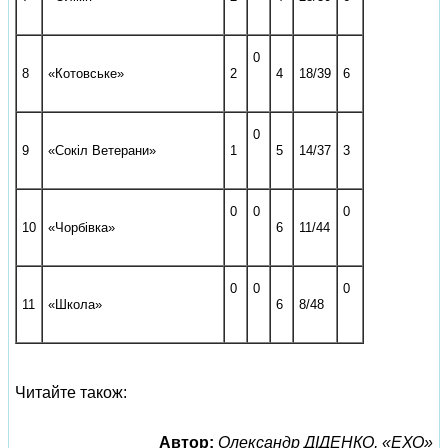
0
8
«Котовське»
2
4
18/39
6
0
9
«Сокіл Ветерани»
1
5
14/37
3
0
0
0
10
«Чорбівка»
6
11/44
0
0
0
11
«Школа»
6
8/48
Читайте також:
Автор:
Олександр ДІДЕНКО, «ЕХО»