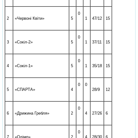
0
2
«Червоні Квіти»
5
1
47/12
15
0
3
«Сокіл-2»
5
1
37/11
15
0
4
«Сокіл-1»
5
1
35/18
15
0
0
5
«СПАРТА»
4
28/9
12
0
6
«Дрижина Гребля»
2
4
27/26
6
0
7
«Олімп»
2
4
28/30
6