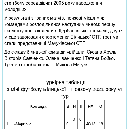
стрітболу серед дівчат 2005 року народження і
молодших.
У результаті зіграних матчів, призові місця між
командами розподілилися наступним чином: першу
сходинку посів колектив Щербанівської громади, друге
місце завоювали спортсменки Білицької ОТГ, третіми
стали представниці Мачухівської ОТГ.
До складу білицької команди увійшли: Оксана Хруль,
Вікторія Савченко, Олена Іванченко і Тетяна Бойко.
Тренер стрітболісток — Микола Мигуля.
Турнірна таблиця
з міні-футболу Білицької ТГ сезону 2021 року VI
тур
Команда
В
Н
П
РМ
О
0
0
1
«Марківка
6
40/13
18