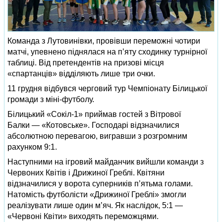
Команда з Лутовинівки, провівши переможні чотири
матчі, упевнено піднялася на п’яту сходинку турнірної
таблиці. Від претендентів на призові місця
«спартанців» відділяють лише три очки.
11 грудня відбувся черговий тур Чемпіонату Білицької
громади з міні-футболу.
Білицький «Сокіл-1» приймав гостей з Вітрової
Балки — «Котовське». Господарі відзначилися
абсолютною перевагою, вигравши з розгромним
рахунком 9:1.
Наступними на ігровий майданчик вийшли команди з
Червоних Квітів і Дрижиної Греблі. Квітяни
відзначилися у ворота суперників п’ятьма голами.
Натомість футболісти «Дрижиної Греблі» змогли
реалізувати лише один м’яч. Як наслідок, 5:1 —
«Червоні Квіти» виходять переможцями.