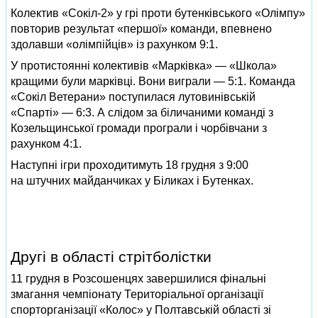
Колектив «Сокіл-2» у грі проти бутенківського «Олімпу»
повторив результат «першої» команди, впевнено
здолавши «олімпійців» із рахунком 9:1.
У протистоянні колективів «Марківка» — «Школа»
кращими були марківці. Вони виграли — 5:1. Команда
«Сокіл Ветерани» поступилася лутовинівській
«Спарті» — 6:3. А слідом за біличаними команді з
Козельщинської громади програли і чорбівчани з
рахунком 4:1.
Наступні ігри проходитимуть 18 грудня з 9:00
на штучних майданчиках у Біликах і Бутенках.
Другі в області стрітболістки
11 грудня в Розсошенцях завершилися фінальні
змагання чемпіонату Територіальної організації
спорторганізації «Колос» у Полтавській області зі