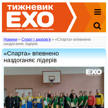
Новини
»
Спорт і здоров'я
» «Спарта» впевнено
наздоганяє лідерів
«Спарта» впевнено
наздоганяє лідерів