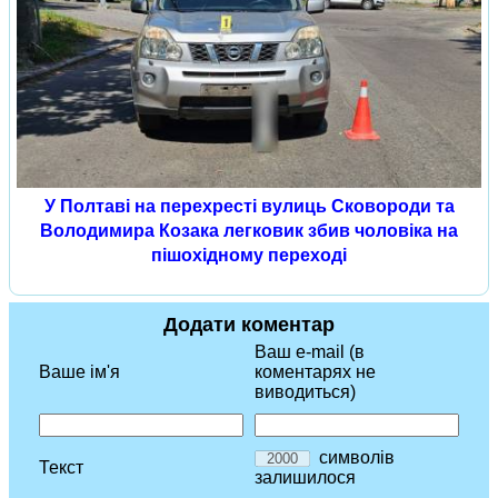
У Полтаві на перехресті вулиць Сковороди та
Володимира Козака легковик збив чоловіка на
пішохідному переході
Додати коментар
Ваш e-mail (в
Ваше ім'я
коментарях не
виводиться)
символів
Текст
залишилося