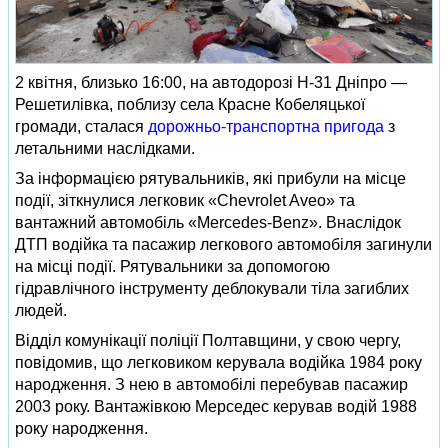
2 квітня, близько 16:00, на автодорозі Н-31 Дніпро —
Решетилівка, поблизу села Красне Кобеляцької
громади, сталася
дорожньо-транспортна пригода
з
летальними наслідками.
За інформацією рятувальників, які прибули на місце
події, зіткнулися легковик «Chevrolet Aveo» та
вантажний автомобіль «Mercedes-Benz». Внаслідок
ДТП водійка та пасажир легкового автомобіля загинули
на місці події. Рятувальники за допомогою
гідравлічного інструменту деблокували тіла загиблих
людей.
Відділ комунікації поліції Полтавщини, у свою чергу,
повідомив, що легковиком керувала водійка 1984 року
народження. З нею в автомобілі перебував пасажир
2003 року. Вантажівкою Мерседес керував водій 1988
року народження.