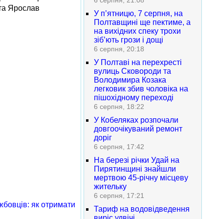
6 серпня, 21:08
та Ярослав
У п’ятницю, 7 серпня, на
Полтавщині ще пектиме, а
на вихідних спеку трохи
зіб’ють грози і дощі
6 серпня, 20:18
У Полтаві на перехресті
вулиць Сковороди та
Володимира Козака
легковик збив чоловіка на
пішохідному переході
6 серпня, 18:22
У Кобеляках розпочали
довгоочікуваний ремонт
доріг
6 серпня, 17:42
На березі річки Удай на
Пирятинщині знайшли
мертвою 45-річну місцеву
жительку
6 серпня, 17:21
жбовців: як отримати
Тариф на водовідведення
виріс удвічі