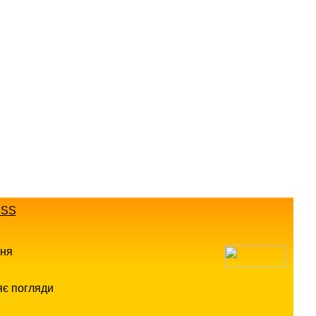
SS
ння
яє погляди