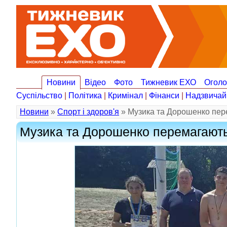
Новини
Відео
Фото
Тижневик ЕХО
Огол
Суспільство
|
Політика
|
Кримінал
|
Фінанси
|
Надзвичай
Новини
»
Спорт і здоров'я
» Музика та Дорошенко пере
Музика та Дорошенко перемагають 