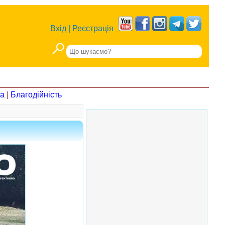
Вхід
|
Реєстрація
на
|
Благодійність