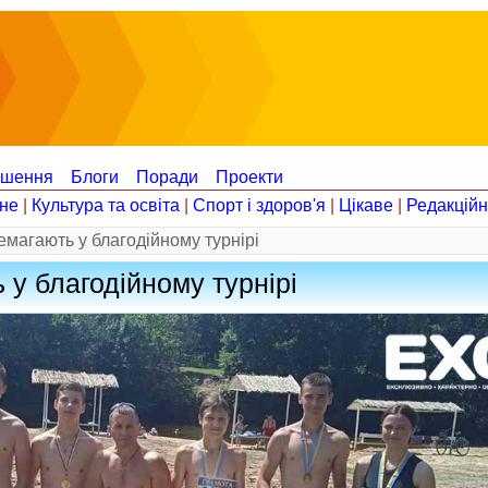
ошення
Блоги
Поради
Проекти
не
|
Культура та освіта
|
Спорт і здоров'я
|
Цікаве
|
Редакцій
магають у благодійному турнірі
у благодійному турнірі