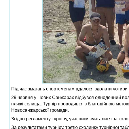
Під час змагань спортсменам вдалося здолати чотири 
29 червня у Нових Санжарах відбувся одноденний воле
пляжі селища. Турнір проводився з благодійною метою,
Новосанжарської громади.
Згідно регламенту турніру, учасники змагалися за коло
За результатами турніру, третю сходинку турнірної та