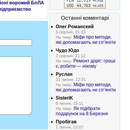
йоні ворожий БпЛА
 підприємство
Останні коментарі
Олег Романский
5 серпня, 01:33
Міфи про методи,
На тему:
які допомагають не сп’яніти
Чудо Юдо
2 серпня, 21:12
Ремонт доріг: гроші
На тему:
є, робити — нікому
Руслан
31 липня, 12:31
Міфи про методи,
На тему:
які допомагають не сп’яніти
SisteriK
8 липня, 15:11
Як підібрати
На тему:
подарунок на 8 Березня
Пробігав
1 липня, 22:07