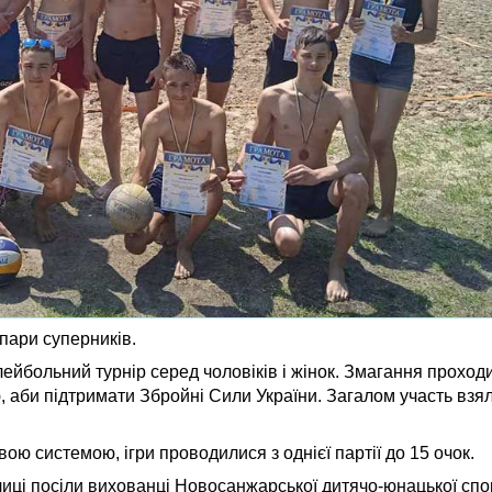
пари суперників.
йбольний турнір серед чоловіків і жінок. Змагання прохо
 аби підтримати Збройні Сили України. Загалом участь взял
вою системою, ігри проводилися з однієї партії до 15 очок.
блиці посіли вихованці Новосанжарської дитячо-юнацької сп