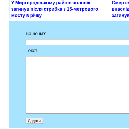
У Миргородському районі чоловік
Смерте
загинув після стрибка з 15-метрового
внаслід
мосту в річку
загинув
Ваше ім'я
Текст