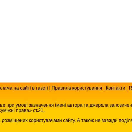
клама
на сайті
в газеті
|
Правила користування
|
Контакти
|
R
иве при умові зазначення імені автора та джерела запозиче
уміжні права» ст.21.
в, розміщених користувачами сайту. А також не завжди поділ