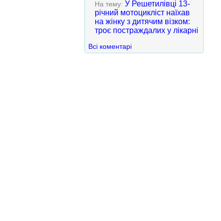
У Решетилівці 13-
На тему:
річний мотоцикліст наїхав
на жінку з дитячим візком:
троє постраждалих у лікарні
Всі коментарі