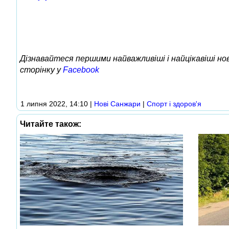
Дізнавайтеся першими найважливіші і найцікавіші н
сторінку у
Facebook
1 липня 2022, 14:10
|
Нові Cанжари
|
Спорт і здоров'я
Читайте також: