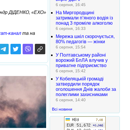
6 серпня, 16:45
ндр ДІДЕНКО, «ЕХО»
На Миргородщині
затримали п’яного водія із
понад 3 проміле алкоголю
6 серпня, 16:33
ram-канал
та на
Мережа шкіл скорочується,
80% педагогів — жінки
6 серпня, 15:54
У Полтавському районі
ворожий БпЛА влучив у
приватне підприємство
6 серпня, 15:42
У Кобеляцькій громаді
затвердили порядок
оголошення Днів жалоби за
полеглими захисниками
6 серпня, 14:40
Всі новини