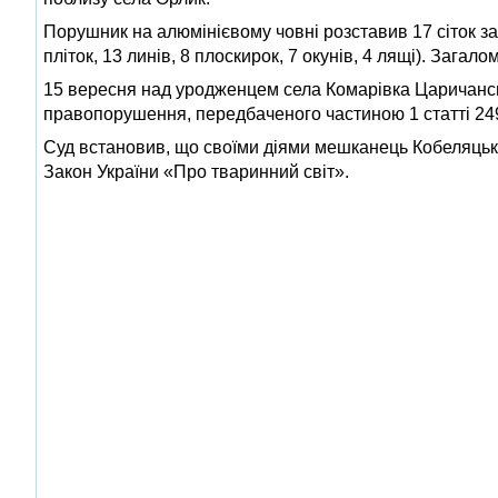
Порушник на алюмінієвому човні розставив 17 сіток за
пліток, 13 линів, 8 плоскирок, 7 окунів, 4 лящі). Загал
15 вересня над уродженцем села Комарівка Царичанськ
правопорушення, передбаченого частиною 1 статті 24
Суд встановив, що своїми діями мешканець Кобеляцьк
Закон України «Про тваринний світ».