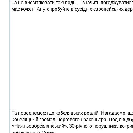
Та не висвітлювати такі події — значить погоджуватися
має кожен. Ану, спробуйте в сусідніх європейських д
Та повернемося до кобеляцьких реалій. Нагадаємо, щ
Кобеляцькій громаді чергового браконьєра. Подія від
«Нижньоворсклянський». 30-річного порушника, котри
поблизу села Орлик.