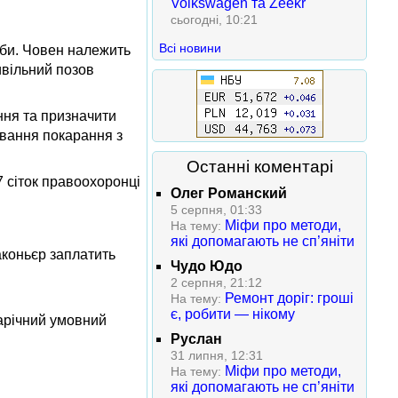
Volkswagen та Zeekr
сьогодні, 10:21
Всі новини
иби. Човен належить
ивільний позов
ння та призначити
бування покарання з
Останні коментарі
7 сіток правоохоронці
Олег Романский
5 серпня, 01:33
Міфи про методи,
На тему:
які допомагають не сп’яніти
аконьєр заплатить
Чудо Юдо
2 серпня, 21:12
Ремонт доріг: гроші
На тему:
є, робити — нікому
арічний умовний
Руслан
31 липня, 12:31
Міфи про методи,
На тему:
які допомагають не сп’яніти