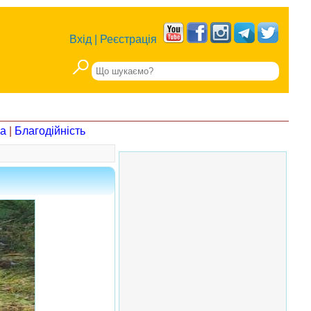
Вхід
|
Реєстрація
на
|
Благодійність