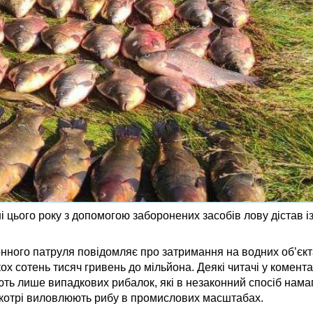
 цього року з допомогою заборонених засобів лову дістав і
ого патруля повідомляє про затримання на водних об’єкта
ох сотень тисяч гривень до мільйона. Деякі читачі у комент
ть лише випадкових рибалок, які в незаконний спосіб нам
в, котрі виловлюють рибу в промислових масштабах.