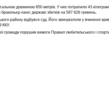
гальною довжиною 850 метрів. У них потрапило 43 кілограми
ом браконьєр наніс державі збитків на 587 626 гривень.
ого району відбувся суд. Його звинуватили у вчиненні кри
9 ККУ.
ої громади порушив вимоги Правил любительського і спорт