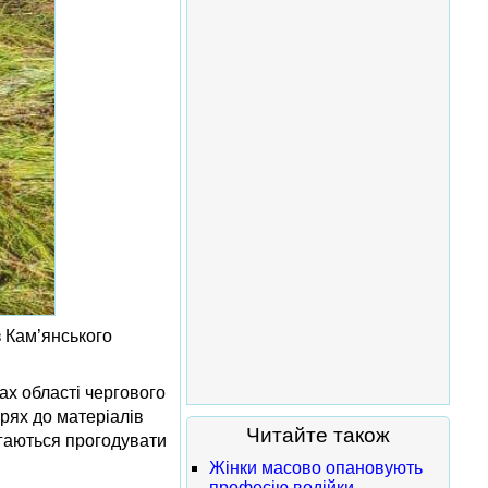
з Кам’янського
х області чергового
арях до матеріалів
Читайте також
агаються прогодувати
Жінки масово опановують
професію водійки