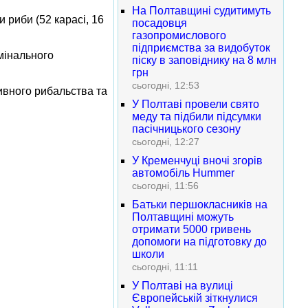
На Полтавщині судитимуть
 риби (52 карасі, 16
посадовця
газопромислового
підприємства за видобуток
мінального
піску в заповіднику на 8 млн
грн
сьогодні, 12:53
ивного рибальства та
У Полтаві провели свято
меду та підбили підсумки
пасічницького сезону
сьогодні, 12:27
У Кременчуці вночі згорів
автомобіль Hummer
сьогодні, 11:56
Батьки першокласників на
Полтавщині можуть
отримати 5000 гривень
допомоги на підготовку до
школи
сьогодні, 11:11
У Полтаві на вулиці
Європейській зіткнулися