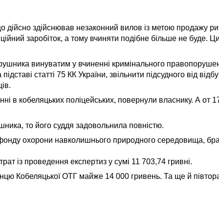
що дійсно здійснював незаконний вилов із метою продажу р
ійний заробіток, а тому вчиняти подібне більше не буде. Ц
порушника винуватим у вчиненні кримінального правопоруше
підставі статті 75 КК України, звільнити підсудного від від
ів.
нні в кобеляцьких поліцейських, повернули власнику. А от 1
шника, то його суддя задовольнила повністю.
го фонду охорони навколишнього природного середовища, бр
рат із проведення експертиз у сумі 11 703,74 гривні.
нцю Кобеляцької ОТГ майже 14 000 гривень. Та ще й півтор