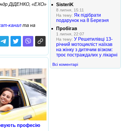
ндр ДІДЕНКО, «ЕХО»
SisteriK
8 липня, 15:11
Як підібрати
На тему:
подарунок на 8 Березня
ram-канал
та на
Пробігав
1 липня, 22:07
У Решетилівці 13-
На тему:
річний мотоцикліст наїхав
на жінку з дитячим візком:
троє постраждалих у лікарні
Всі коментарі
овують професію