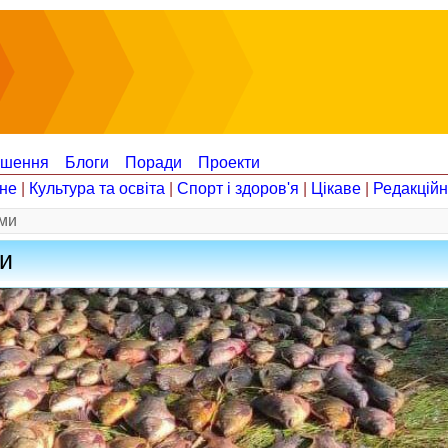
ошення
Блоги
Поради
Проекти
не
|
Культура та освіта
|
Спорт і здоров'я
|
Цікаве
|
Редакцій
ами
ми