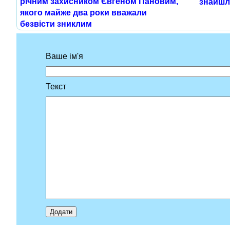
річним захисником Євгеном Пановим,
знайшл
якого майже два роки вважали
безвісти зниклим
Ваше ім'я
Текст