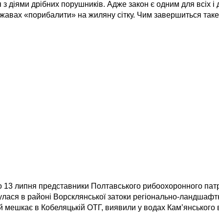
 з діями дрібних порушників. Адже закон є одним для всіх і
ержавах «порибалити» на жиляну сітку. Чим завершиться та
о 13 липня представники Полтавського рибоохоронного пат
булася в районі Ворсклянської затоки регіонально-ландшафт
й мешкає в Кобеляцькій ОТГ, виявили у водах Кам’янського