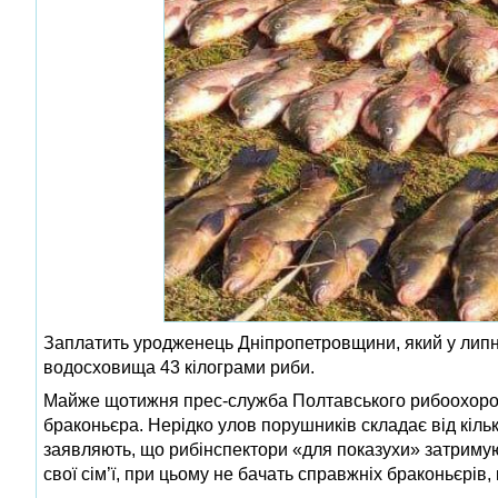
Заплатить уродженець Дніпропетровщини, який у липні
водосховища 43 кілограми риби.
Майже щотижня прес-служба Полтавського рибоохоронн
браконьєра. Нерідко улов порушників складає від кільк
заявляють, що рибінспектори «для показухи» затримую
свої сім’ї, при цьому не бачать справжніх браконьєрі