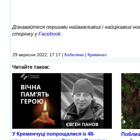
Дізнавайтеся першими найважливіші і найцікавіші н
сторінку у
Facebook
29 вересня 2022, 17:17
|
Кобеляки
|
Кримінал
Читайте також:
У Кременчуці попрощалися із 48-
Поблизу