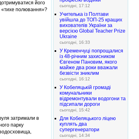
 дотримуватися його
сьогодні, 17:12
ке «тихе полювання»?
Учителька із Полтави
увійшла до ТОП-25 кращих
вихователів України за
версією Global Teacher Prize
Ukraine
сьогодні, 16:33
У Кременчуці попрощалися
із 48-річним захисником
Євгеном Пановим, якого
майже два роки вважали
безвісти зниклим
сьогодні, 16:12
У Кобеляцькій громаді
комунальники
відремонтували водогони та
підсипали дороги
сьогодні, 15:42
руля затримали в
Для Кобеляцького ліцею
куплять два
ного парку
супергенератори
 водосховища,
сьогодні, 14:34