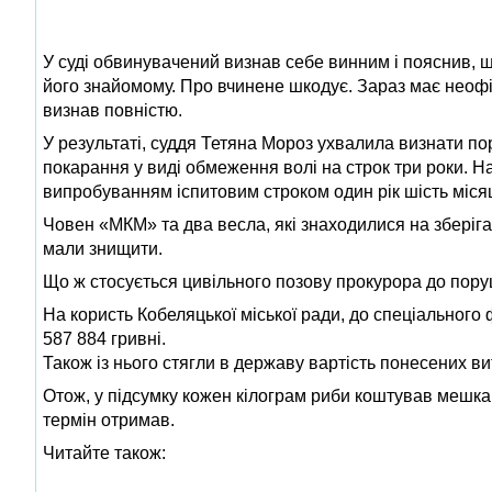
У суді обвинувачений визнав себе винним і пояснив, 
його знайомому. Про вчинене шкодує. Зараз має неофіц
визнав повністю.
У результаті, суддя Тетяна Мороз ухвалила визнати 
покарання у виді обмеження волі на строк три роки. На 
випробуванням іспитовим строком один рік шість місяц
Човен «МКМ» та два весла, які знаходилися на зберіга
мали знищити.
Що ж стосується цивільного позову прокурора до пору
На користь Кобеляцької міської ради, до спеціально
587 884 гривні.
Також із нього стягли в державу вартість понесених вит
Отож, у підсумку кожен кілограм риби коштував мешка
термін отримав.
Читайте також: