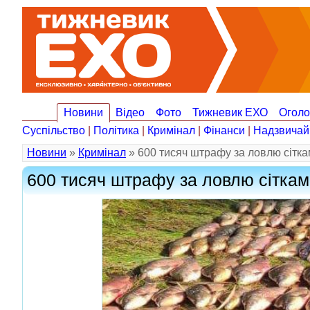
Новини
Відео
Фото
Тижневик ЕХО
Огол
Суспільство
|
Політика
|
Кримінал
|
Фінанси
|
Надзвичай
Новини
»
Кримінал
» 600 тисяч штрафу за ловлю сітк
600 тисяч штрафу за ловлю сітка