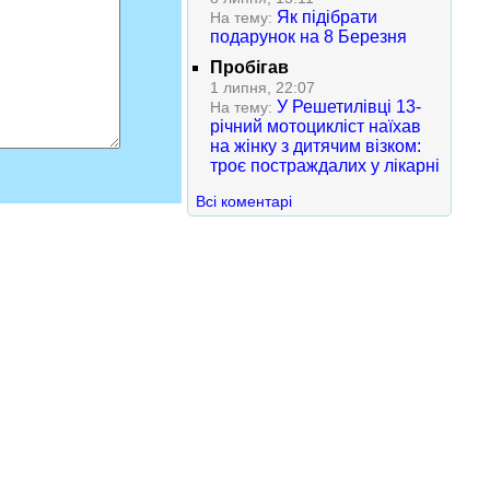
Як підібрати
На тему:
подарунок на 8 Березня
Пробігав
1 липня, 22:07
У Решетилівці 13-
На тему:
річний мотоцикліст наїхав
на жінку з дитячим візком:
троє постраждалих у лікарні
Всі коментарі