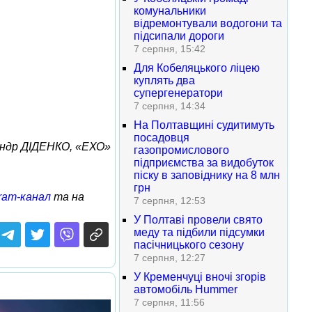
комунальники
відремонтували водогони та
підсипали дороги
7 серпня, 15:42
Для Кобеляцького ліцею
куплять два
супергенератори
7 серпня, 14:34
На Полтавщині судитимуть
посадовця
ндр ДІДЕНКО, «ЕХО»
газопромислового
підприємства за видобуток
піску в заповіднику на 8 млн
грн
ram-канал
та на
7 серпня, 12:53
У Полтаві провели свято
меду та підбили підсумки
пасічницького сезону
7 серпня, 12:27
У Кременчуці вночі згорів
автомобіль Hummer
7 серпня, 11:56