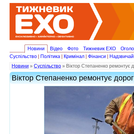
Новини
Відео
Фото
Тижневик ЕХО
Огол
Суспільство
|
Політика
|
Кримінал
|
Фінанси
|
Надзвичай
Новини
»
Суспільство
» Віктор Степаненко ремонтує д
Віктор Степаненко ремонтує дорог