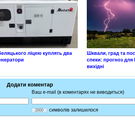
беляцького ліцею куплять два
Шквали, град та по
енератори
спеки: прогноз для
вихідні
Додати коментар
Ваш e-mail (в коментарях не виводиться)
символів залишилося