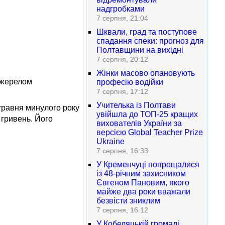
надгробками
7 серпня, 21:04
Шквали, град та поступове
спадання спеки: прогноз для
Полтавщини на вихідні
7 серпня, 20:12
Жінки масово опановують
 Джерелом
професію водійки
7 серпня, 17:12
Учителька із Полтави
з травня минулого року
увійшла до ТОП-25 кращих
 гривень. Його
вихователів України за
версією Global Teacher Prize
Ukraine
7 серпня, 16:33
У Кременчуці попрощалися
із 48-річним захисником
Євгеном Пановим, якого
майже два роки вважали
безвісти зниклим
7 серпня, 16:12
У Кобеляцькій громаді