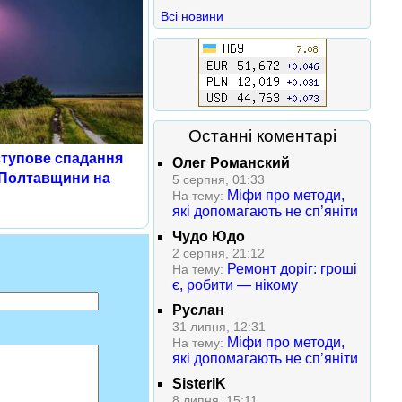
Всі новини
Останні коментарі
ступове спадання
Олег Романский
 Полтавщини на
5 серпня, 01:33
Міфи про методи,
На тему:
які допомагають не сп’яніти
Чудо Юдо
2 серпня, 21:12
Ремонт доріг: гроші
На тему:
є, робити — нікому
Руслан
31 липня, 12:31
Міфи про методи,
На тему:
які допомагають не сп’яніти
SisteriK
8 липня, 15:11