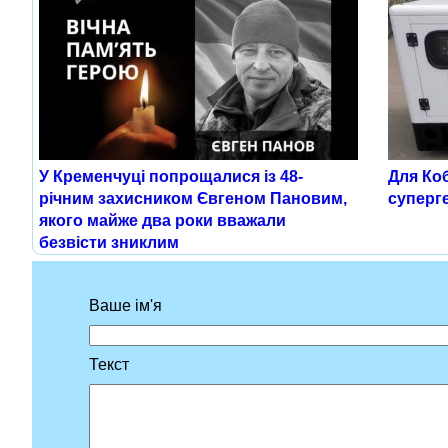
У Кременчуці попрощалися із 48-
Для Ко
річним захисником Євгеном Пановим,
суперг
якого майже два роки вважали
безвісти зниклим
Ваше ім'я
Текст