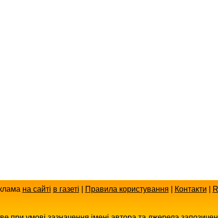
клама
на сайті
в газеті
|
Правила користування
|
Контакти
|
R
иве при умові зазначення імені автора та джерела запозиче