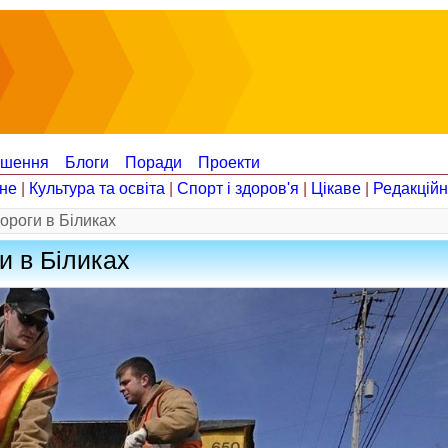
ошення
Блоги
Поради
Проекти
не
|
Культура та освіта
|
Спорт і здоров'я
|
Цікаве
|
Редакцій
ороги в Біликах
и в Біликах