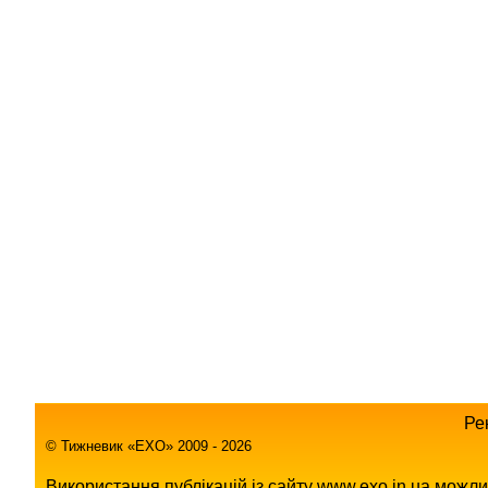
Ре
© Тижневик «EХO» 2009 - 2026
Використання публікацій із сайту www.exo.in.ua можл