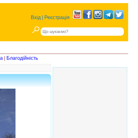
Вхід
|
Реєстрація
на
|
Благодійність