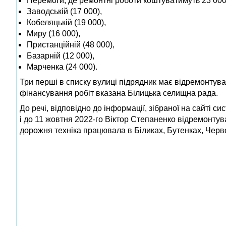
Перемоги, де ремонтні роботи коштуватимуть 23 000
Заводській (17 000),
Кобеляцькій (19 000),
Миру (16 000),
Пристанційній (48 000),
Базарній (12 000),
Марченка (24 000).
Три перші в списку вулиці підрядник має відремонтува
фінансування робіт вказана Білицька селищна рада.
До речі, відповідно до інформації, зібраної на сайті с
і до 11 жовтня 2022-го Віктор Степаненко відремонтув
дорожня техніка працювала в Біликах, Бутенках, Черво