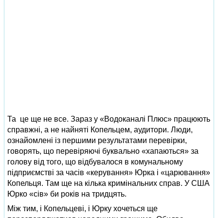
Та це ще не все. Зараз у «Водоканалі Плюс» працюють
справжні, а не найняті Копельцем, аудитори. Люди,
ознайомлені із першими результатами перевірки,
говорять, що перевіряючі буквально «хапаються» за
голову від того, що відбувалося в комунальному
підприємстві за часів «керування» Юрка і «царювання»
Копельця. Там ще на кілька кримінальних справ. У США
Юрко «сів» би років на тридцять.
Між тим, і Копельцеві, і Юрку хочеться ще