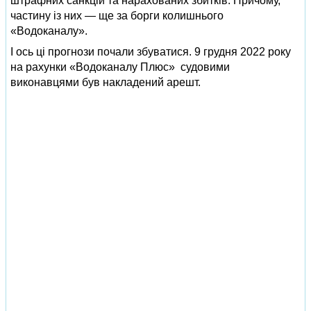
штрафних санкцій та нарахованих збитків. Причому,
частину із них — ще за борги колишнього
«Водоканалу».
І ось ці прогнози почали збуватися. 9 грудня 2022 року
на рахунки «Водоканалу Плюс» судовими
виконавцями був накладений арешт.