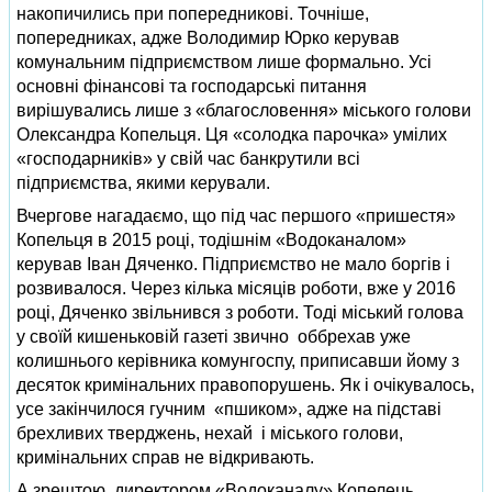
накопичились при попередникові. Точніше,
попередниках, адже Володимир Юрко керував
комунальним підприємством лише формально. Усі
основні фінансові та господарські питання
вирішувались лише з «благословення» міського голови
Олександра Копельця. Ця «солодка парочка» умілих
«господарників» у свій час банкрутили всі
підприємства, якими керували.
Вчергове нагадаємо, що під час першого «пришестя»
Копельця в 2015 році, тодішнім «Водоканалом»
керував Іван Дяченко. Підприємство не мало боргів і
розвивалося. Через кілька місяців роботи, вже у 2016
році, Дяченко звільнився з роботи. Тоді міський голова
у своїй кишеньковій газеті звично оббрехав уже
колишнього керівника комунгоспу, приписавши йому з
десяток кримінальних правопорушень. Як і очікувалось,
усе закінчилося гучним «пшиком», адже на підставі
брехливих тверджень, нехай і міського голови,
кримінальних справ не відкривають.
А зрештою, директором «Водоканалу» Копелець