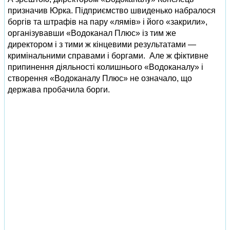
призначив Юрка. Підприємство швиденько набралося
боргів та штрафів на пару «лямів» і його «закрили»,
організувавши «Водоканал Плюс» із тим же
директором і з тими ж кінцевими результатами —
кримінальними справами і боргами. Але ж фіктивне
припинення діяльності колишнього «Водоканалу» і
створення «Водоканалу Плюс» не означало, що
держава пробачила борги.