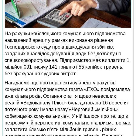
На рахунки кобеляцького комунального підприємства
накладений арешт у рамках виконання рішення
Господарського суду про відшкодування збитків,
завданих внаслідок добування води без дозволу на
спецводокористування. Підприємство має виплатити 1
мільйон 091 тисячу 141 гривню і 55 копійок гривень,
без врахування судових витрат.
Нагадаємо, що про перспективу арешту рахунків
комунального підприємства газета «ЕХО» повідомляла
вже кілька років. Остання стаття щодо невеселих
реалій «Водоканалу Плюс» була датована 16 вересня
поточного року і мала назву «Черговий «мільйон»
кобеляцьких комунальників». У ній ішлося про те, що в
незрозумілій перспективі комунальне підприємство має
заплатити близько п’яти мільйонів гривень різних