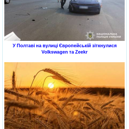
У Полтаві на вулиці Європейській зіткнулися
Volkswagen та Zeekr