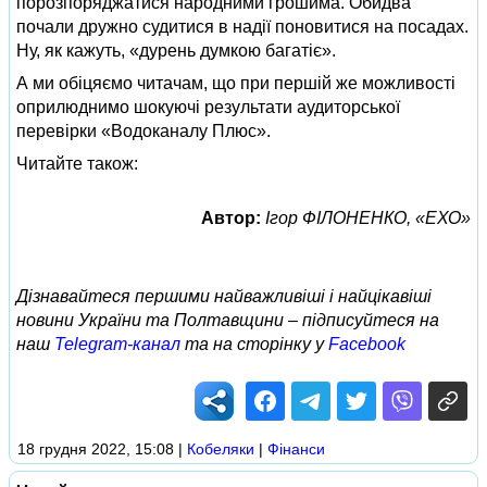
порозпоряджатися народними грошима. Обидва
почали дружно судитися в надії поновитися на посадах.
Ну, як кажуть, «дурень думкою багатіє».
А ми обіцяємо читачам, що при першій же можливості
оприлюднимо шокуючі результати аудиторської
перевірки «Водоканалу Плюс».
Читайте також:
Автор:
Ігор ФІЛОНЕНКО, «ЕХО»
Дізнавайтеся першими найважливіші і найцікавіші
новини України та Полтавщини – підписуйтеся на
наш
Telegram-канал
та на сторінку у
Facebook
18 грудня 2022, 15:08
|
Кобеляки
|
Фінанси