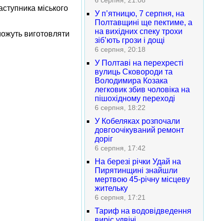
6 серпня, 21:08
аступника міського
У п’ятницю, 7 серпня, на
Полтавщині ще пектиме, а
на вихідних спеку трохи
можуть виготовляти
зіб’ють грози і дощі
6 серпня, 20:18
У Полтаві на перехресті
вулиць Сковороди та
Володимира Козака
легковик збив чоловіка на
пішохідному переході
6 серпня, 18:22
У Кобеляках розпочали
довгоочікуваний ремонт
доріг
6 серпня, 17:42
На березі річки Удай на
Пирятинщині знайшли
мертвою 45-річну місцеву
жительку
6 серпня, 17:21
Тариф на водовідведення
виріс удвічі