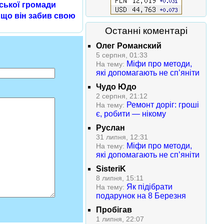
ської громади
 що він забив свою
Останні коментарі
Олег Романский
5 серпня, 01:33
Міфи про методи,
На тему:
які допомагають не сп’яніти
Чудо Юдо
2 серпня, 21:12
Ремонт доріг: гроші
На тему:
є, робити — нікому
Руслан
31 липня, 12:31
Міфи про методи,
На тему:
які допомагають не сп’яніти
SisteriK
8 липня, 15:11
Як підібрати
На тему:
подарунок на 8 Березня
Пробігав
1 липня, 22:07