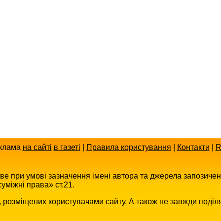
клама
на сайті
в газеті
|
Правила користування
|
Контакти
|
R
иве при умові зазначення імені автора та джерела запозиче
уміжні права» ст.21.
в, розміщених користувачами сайту. А також не завжди поділ