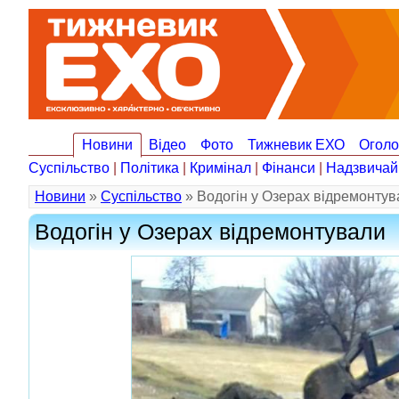
Новини
Відео
Фото
Тижневик ЕХО
Огол
Суспільство
|
Політика
|
Кримінал
|
Фінанси
|
Надзвичай
Новини
»
Суспільство
» Водогін у Озерах відремонтув
Водогін у Озерах відремонтували