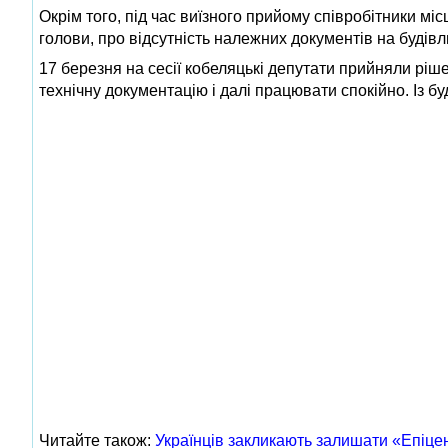
Окрім того, під час виїзного прийому співробітники м
голови, про відсутність належних документів на будівлю,
17 березня на сесії кобеляцькі депутати прийняли рі
технічну документацію і далі працювати спокійно. Із буд
Читайте також:
Українців закликають залишати «Епіцент