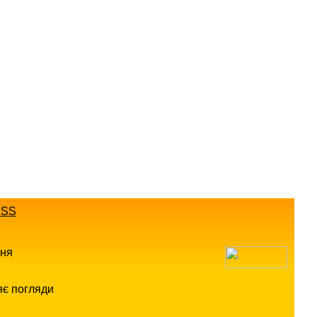
SS
ння
яє погляди