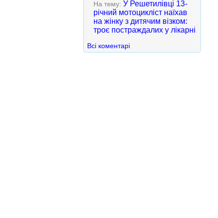
У Решетилівці 13-
На тему:
річний мотоцикліст наїхав
на жінку з дитячим візком:
троє постраждалих у лікарні
Всі коментарі