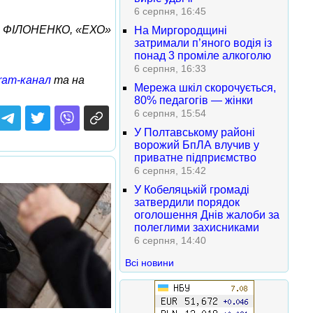
6 серпня, 16:45
р ФІЛОНЕНКО, «ЕХО»
На Миргородщині
затримали п’яного водія із
понад 3 проміле алкоголю
6 серпня, 16:33
ram-канал
та на
Мережа шкіл скорочується,
80% педагогів — жінки
6 серпня, 15:54
У Полтавському районі
ворожий БпЛА влучив у
приватне підприємство
6 серпня, 15:42
У Кобеляцькій громаді
затвердили порядок
оголошення Днів жалоби за
полеглими захисниками
6 серпня, 14:40
Всі новини