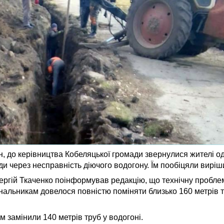
н, до керівництва Кобеляцької громади звернулися жителі од
ди через несправність діючого водогону. Їм пообіцяли виріш
ергій Ткаченко поінформував редакцію, що технічну пробле
унальникам довелося повністю поміняти близько 160 метрів 
м замінили 140 метрів труб у водогоні.