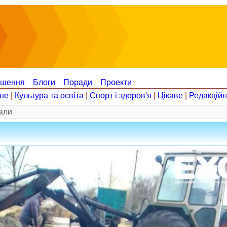
ошення
Блоги
Поради
Проекти
не
|
Культура та освіта
|
Спорт і здоров'я
|
Цікаве
|
Редакцій
али