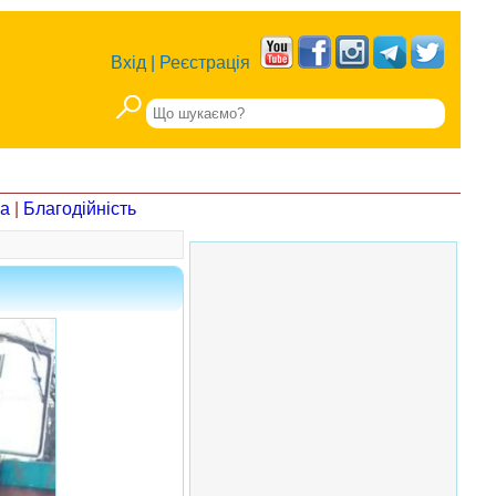
Вхід
|
Реєстрація
на
|
Благодійність