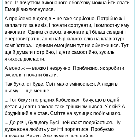
все. Із почуттям виконаного обов’язку можна йти спати.
Емоції вихлюпнулися.
А проблема відходів − це вже серйозно. Потрібно ж і
заплатити за вивіз, і почати сортувати, і компостну яму
викопати. Одним словом, виконати дії більш складні і
енерговитратні, аніж набір кількох слів на клавіатурі
комп’ютера. І одними емоціями тут не обмежишся. Тут
ще й думати потрібно, і діяти самостійно, зусиль
якихось докласти.
А воно ж — важко і незручно. Приблизно, як зробити
зусилля і почати бігати.
Так було, є і буде. Світ мало змінюється. А люди в
ньому — ще менше.
... І от біжу я по рідних Кобеляках і бачу, що в одній
детальці світ навколо таки трішки змінився. У якій? А
брудніший він став. Сміття на вулицях побільшало.
... До речі, бульдогу Бусі цей факт подобається. Ну
дуже вона любить у смітті порпатися. Пробуємо
відучати. Важко. Але думаю, все вийде.