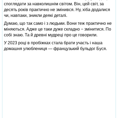
споглядати за навколишнім світом. Він, цей світ, за
десять років практично не змінився. Ну, хіба додалися
чи, навпаки, зникли деякі деталі.
Думаю, що так само і з людьми. Вони теж практично не
міняються. Адже це таки дуже складно − змінитися. По
собі знаю. Та й древні мудреці про це говорили.
У 2023 році в пробіжках стала брати участь і наша
домашня улюблениця — французький бульдог Буся.