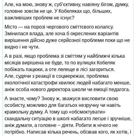
Але, на мою, знову ж, суб’єктивну, навіяну бігом, думку,
головне зовсім не це. У Кобеляках що, більших,
важливіших проблем не існує?
Місто — на порозі чергового сміттєвого колапсу.
Змінилася влада, але хоча б окреслених варіантів
вирішення дійсно дуже серйозної проблеми поки що не
видно і не чути.
А в разі, якщо проблема зі сміттям у найближчі кілька
місяців вирішена не буде, то по вулицях Кобеляк
побіжать пацюки, а оте лелеще в лісі загориться.
Але, судячи з реакції в соцмережах, проблема
екологічної катастрофи хвилює людей набагато менше,
аніж особа нового директора школи чи емоції педагога.
А знаєте, чому? Знову ж, зважуся висловити свою
особисту, можливо для багатьох незручну чи навіть
крамольну думку. А тому що «обсмоктувати»
скандальну ситуацію в школі набагато легше і зручніше,
аніж думати, а головне − діяти. Робити ж нічого не
потрібно. Написав кілька речень, обізвав кого, як хотів, і