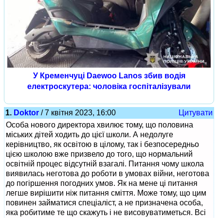
У Кременчуці Daewoo Lanos збив водія
електроскутера: чоловіка госпіталізували
1.
Doktor
/ 7 квітня 2023, 16:00
Цитувати
Особа нового директора хвилює тому, що половина
міських дітей ходить до цієї школи. А недолуге
керівництво, як освітою в цілому, так і безпосередньо
цією школою вже призвело до того, що нормальний
освітній процес відсутній взагалі. Питання чому школа
виявилась неготова до роботи в умовах війни, неготова
до погіршення погодних умов. Як на мене ці питання
легше вирішити ніж питання сміття. Може тому, що цим
повинен займатися спеціаліст, а не призначена особа,
яка робитиме те що скажуть і не висовуватиметься. Всі