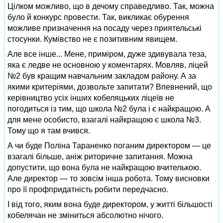
Цілком можливо, що в дечому справедливо. Так, можна
було й конкурс провести. Так, викликає обурення
можливе призначення на посаду через приятельські
стосунки. Кумівство не є позитивним явищем.
Але все інше... Мене, приміром, дуже здивувала теза,
яка є ледве не основною у коментарях. Мовляв, ліцей
№2 був кращим навчальним закладом району. А за
якими критеріями, дозвольте запитати? Впевнений, що
керівництво усіх інших кобеляцьких ліцеїв не
погодиться із тим, що школа №2 була і є найкращою. А
для мене особисто, взагалі найкращою є школа №3.
Тому що я там вчився.
А чи буде Поліна Тараненко поганим директором — це
взагалі більше, аніж риторичне запитання. Можна
допустити, що вона була не найкращою вчителькою.
Але директор — то зовсім інша робота. Тому висновки
про її профпридатність робити передчасно.
І від того, яким вона буде директором, у житті більшості
кобелячан не зміниться абсолютно нічого.