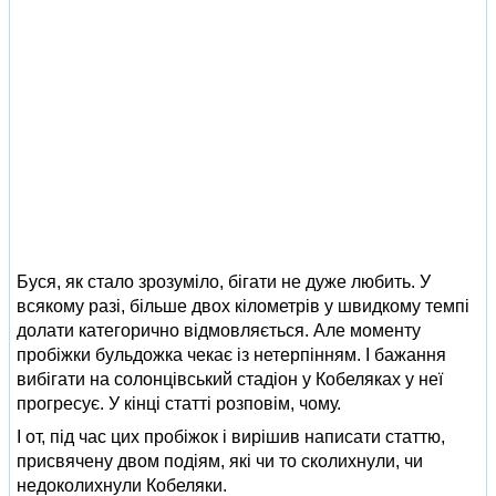
Буся, як стало зрозуміло, бігати не дуже любить. У
всякому разі, більше двох кілометрів у швидкому темпі
долати категорично відмовляється. Але моменту
пробіжки бульдожка чекає із нетерпінням. І бажання
вибігати на солонцівський стадіон у Кобеляках у неї
прогресує. У кінці статті розповім, чому.
І от, під час цих пробіжок і вирішив написати статтю,
присвячену двом подіям, які чи то сколихнули, чи
недоколихнули Кобеляки.