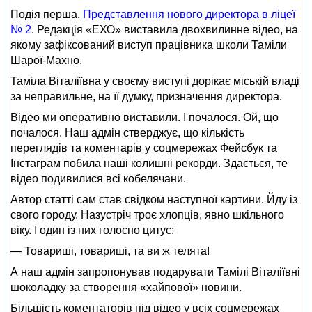
Подія перша.
Представлення нового директора в ліцеї
№ 2
. Редакція «ЕХО» виставила двохвилинне відео, на
якому зафіксований виступ працівника школи Таміли
Шарої-Махно.
Таміла Віталіївна у своєму виступі дорікає міській владі
за неправильне, на її думку, призначення директора.
Відео ми оперативно виставили. І почалося. Ой, що
почалося. Наш адмін стверджує, що кількість
переглядів та коментарів у соцмережах Фейсбук та
Інстаграм побила наші колишні рекорди. Здається, те
відео подивилися всі кобелячани.
Автор статті сам став свідком наступної картини. Йду із
свого городу. Назустріч троє хлопців, явно шкільного
віку. І один із них голосно цитує:
— Товариші, товариші, та ви ж телята!
А наш адмін запропонував подарувати Тамілі Віталіївні
шоколадку за створення «хайпової» новини.
Більшість коментаторів під відео у всіх соцмережах