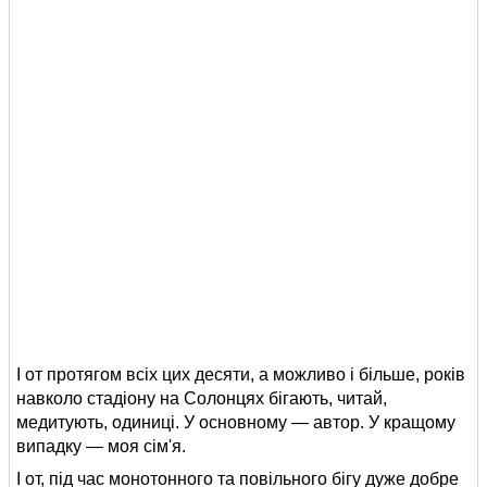
І от протягом всіх цих десяти, а можливо і більше, років
навколо стадіону на Солонцях бігають, читай,
медитують, одиниці. У основному — автор. У кращому
випадку — моя сім'я.
І от, під час монотонного та повільного бігу дуже добре