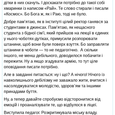
дітки в них скачуть. І доскакати потрібно до такої собі
хмаринки із написом «Рай». Те слово стирали і писали
«Космос». Бо Бога ж, як і Раю, тоді не було.
Добре пам’ятаю, як в інституті цілий ректор ганявся за
студентами в джинсах. Пам’ятаю, як нещасного
студента з бідної сім'ї, який прийшов на лекції в єдиних
у нього чоботях-дутіках, примусили розпорювати
штанини, щоб вони були поверх взуття. Бо заправляти
штанини в чоботи — то не педагогічно. А скільки
іншого, не менш дебільного, доводилося побачити і
пережити. Ну а якщо згадувати армію, то тут ціле
оповідання писати потрібно.
Але в завданні питається: ну і що? А нічого! Нічого із
навколишнього дебілізму не заважало жити, вчитися і
насолоджуватися молодістю, здоров’ям та іншими
принадами буття.
Ну, а тепер давайте спробуємо відсторонитися від
емоцій і проаналізувати те, що відбулося в ліцеї.
Виступила педагог. Розкритикувала міську владу.