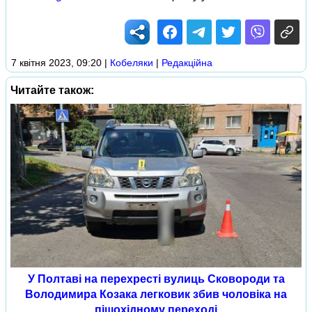
7 квітня 2023, 09:20
|
Кобеляки
|
Редакційна
Читайте також:
У Полтаві на перехресті вулиць Сковороди та
Володимира Козака легковик збив чоловіка на
пішохідному переході