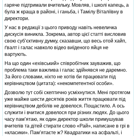
гаряче підтримали вчительку. Мовляв, і школі капець, а
була ж краща в районі, і ганьба, і Тамілу Віталіївну в
директори.
У нас в редакції з цього приводу навіть невеличка
дискусія виникла. Зокрема, автор цієї статті висловив
свою суб’єктивну думку, сказавши, що весь отой хайп,
ґвалт і галас навколо відео виїденого яйця не
вартують.
На що один «ехівський» співробітник зауважив, що
проблема таки важлива і галас здійнявся не даремно.
За його словами, ніхто не хотів би працювати під
керівництвом (цитата): «некомпетентної особи».
Дозволю тут собі скептично усміхнутися. Мені протягом
уже майже шести десятків років життя працювати під
керівництвом дебілів не довелося. Пощастило. А ось
служити і вчитися довелося при різних людях. До цього
часу пам’ятаю, як один директор школи примушував
вчителів та дітей стирати слово «Рай», написане в грі в
«класики». Пам’ятаєте ж? Квадратики на асфальті, і