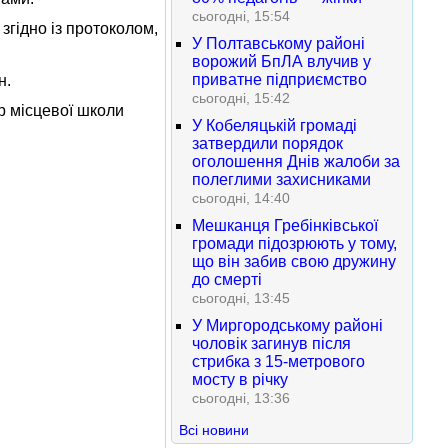
сьогодні, 15:54
згідно із протоколом,
У Полтавському районі
ворожий БпЛА влучив у
приватне підприємство
н.
сьогодні, 15:42
р місцевої школи
У Кобеляцькій громаді
затвердили порядок
оголошення Днів жалоби за
полеглими захисниками
сьогодні, 14:40
Мешканця Гребінківської
громади підозрюють у тому,
що він забив свою дружину
до смерті
сьогодні, 13:45
У Миргородському районі
чоловік загинув після
стрибка з 15-метрового
мосту в річку
сьогодні, 13:36
Всі новини