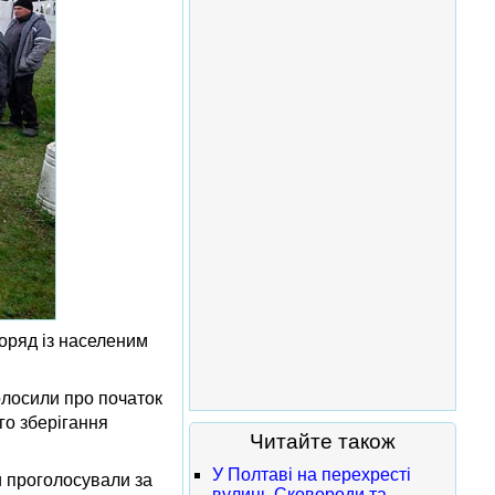
поряд із населеним
олосили про початок
го зберігання
Читайте також
У Полтаві на перехресті
и проголосували за
вулиць Сковороди та