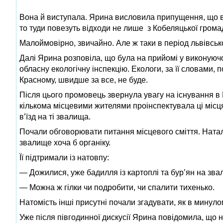
Вона й виступала. Ярина висловила припущення, що в 
то туди повезуть відходи не лише з Кобеляцької громади
Малоймовірно, звичайно. Але ж таки в період львівсько
Далі Ярина розповіла, що була на прийомі у виконуюч
обласну екологічну інспекцію. Екологи, за її словами, 
Красному, швидше за все, не буде.
Після цього промовець звернула увагу на існування в 
кількома місцевими жителями проінспектувала ці місця
в’їзд на ті звалища.
Почали обговорювати питання місцевого сміття. Натал
звалище хоча б органіку.
Її підтримали із натовпу:
— Дожилися, уже бадилля із картоплі та бур’ян на зва
— Можна ж гілки чи подробити, чи спалити тихенько.
Натомість інші присутні почали згадувати, як в минуло
Уже після півгодинної дискусії Ярина повідомила, що н