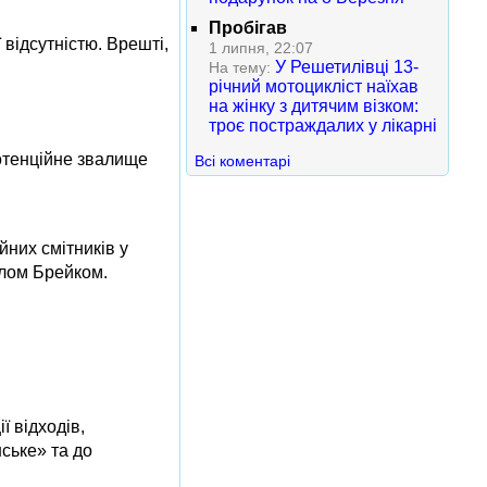
Пробігав
відсутністю. Врешті,
1 липня, 22:07
У Решетилівці 13-
На тему:
річний мотоцикліст наїхав
на жінку з дитячим візком:
троє постраждалих у лікарні
потенційне звалище
Всі коментарі
йних смітників у
йлом Брейком.
ї відходів,
ське» та до