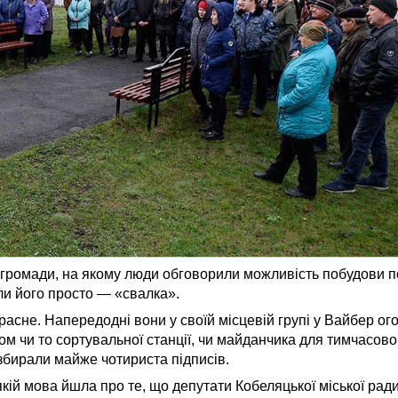
ї громади, на якому люди обговорили можливість побудови 
ли його просто — «свалка».
асне. Напередодні вони у своїй місцевій групі у Вайбер ог
ом чи то сортувальної станції, чи майданчика для тимчасово
збирали майже чотириста підписів.
кій мова йшла про те, що депутати Кобеляцької міської рад