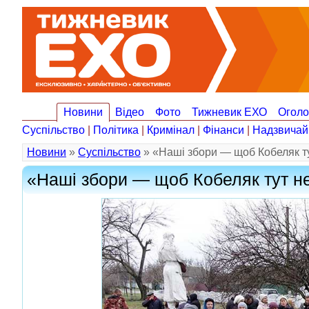
Новини
Відео
Фото
Тижневик ЕХО
Огол
Суспільство
|
Політика
|
Кримінал
|
Фінанси
|
Надзвичай
Новини
»
Суспільство
» «Наші збори — щоб Кобеляк тут
«Наші збори — щоб Кобеляк тут не