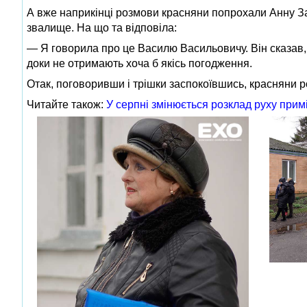
А вже наприкінці розмови красняни попрохали Анну За
звалище. На що та відповіла:
— Я говорила про це Василю Васильовичу. Він сказав,
доки не отримають хоча б якісь погодження.
Отак, поговоривши і трішки заспокоївшись, красняни 
Читайте також:
У серпні змінюється розклад руху прим