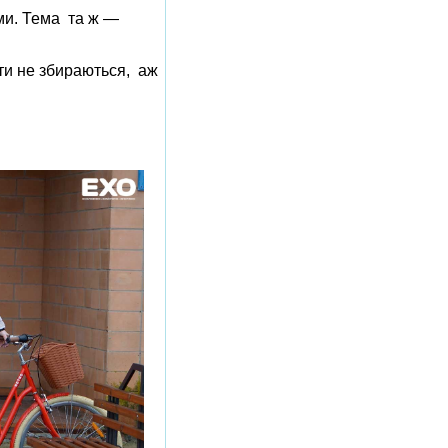
ми. Тема та ж —
ти не збираються, аж