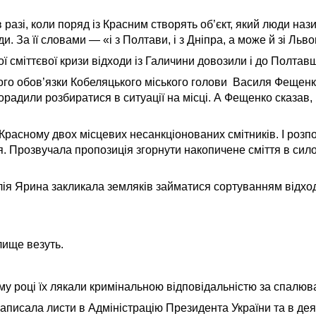
разі, коли поряд із Красним створять об’єкт, який люди на
. За її словами — «і з Полтави, і з Дніпра, а може й зі Льв
ї сміттєвої кризи відходи із Галичини довозили і до Полтав
ого обов’язки Кобеляцького міського голови Василя Фещенк
порадили розбиратися в ситуації на місці. А Фещенко сказав,
Красному двох місцевих несанкціонованих смітників. І розпо
. Прозвучала пропозиція згорнути накопичене сміття в сило
ія Ярина закликала земляків займатися сортуванням відході
лище везуть.
му році їх лякали кримінальною відповідальністю за спалюван
аписала листи в Адміністрацію Президента України та в деяк