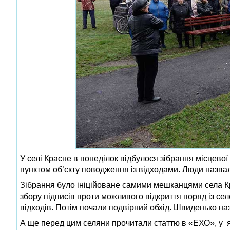
У селі Красне в понеділок відбулося зібрання місцево
пунктом об’єкту поводження із відходами. Люди назва
Зібрання було ініційоване самими мешканцями села Кр
збору підписів проти можливого відкриття поряд із сел
відходів. Потім почали подвірний обхід. Швиденько на
А ще перед цим селяни прочитали статтю в «ЕХО», у я