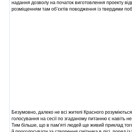
надання дозволу на початок виготовлення проекту від
розміщенням там об’єктів поводження із твердими по
Безумовно, далеко не всі жителі Красного розуміються
голосування на сесії по згаданому питанню є навіть не
Тим більше, що в пам’яті людей ще живий приклад того
й проголосувати за створення смітника в лісі, поряд і