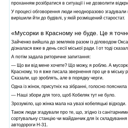
проханням розібратися в ситуації і не дозволити відк
У процесі обговорення люди неодноразово згадували мі
вирішили йти до будівлі, у якій розміщений старостат.
«Мусорки в Красному не буде. Це я точ
Зайченко вийшла до земляків разом із діловодом Окса
дізналася вже в день сесії міської ради. І от тоді ска
А потім задала риторичне запитання:
— Що ви від мене хочете? Що можу, я роблю. А мусорки 
Красному, то я вже писала звернення про це в міську р
Сказали, що зроблять, але в порядку черги.
Одна із жінок, присутніх на зібранні, голосно пояснила
— Наші збори для того, щоб Кобеляк тут не було.
Зрозуміло, що жінка мала на увазі кобеляцькі відходи.
Також люди згадували про те, що, згідно із санітарним
сортувальну станцію чи майданчик для їх складування 
автодороги Н-31.