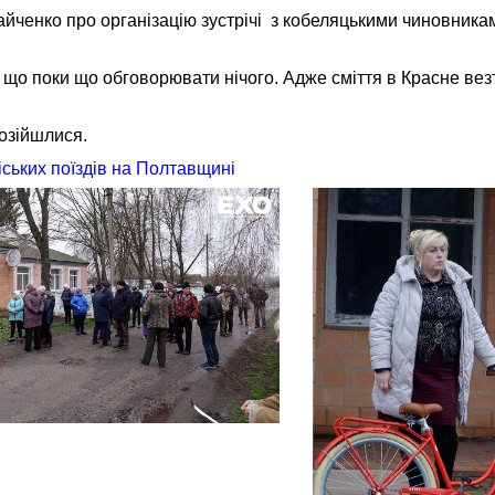
йченко про організацію зустрічі з кобеляцькими чиновника
 що поки що обговорювати нічого. Адже сміття в Красне вез
розійшлися.
іських поїздів на Полтавщині