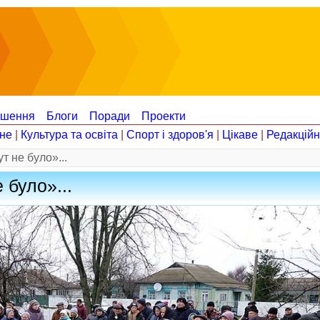
ошення
Блоги
Поради
Проекти
не
|
Культура та освіта
|
Спорт і здоров'я
|
Цікаве
|
Редакцій
 не було»...
 було»...