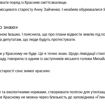
ривати поряд із Красним сміттєзвалище.
сцевого старосту Анну Зайченко. І неабияк обурювалися її 
но знаю»
ною Івашко. І пояснила, що про плани відвести землю під 
зала депутатам, що люди будуть протестувати.
у Красному не буде. Це я точно знаю. Щодо ліквідації стихі
аду, говорила із одним із заступників міського голови Миха
 старості сенс вимог краснян:
и та екологічними нормами, створювати полігон для утилізаці
в Красному не можна через близькість до заповідника «Глин