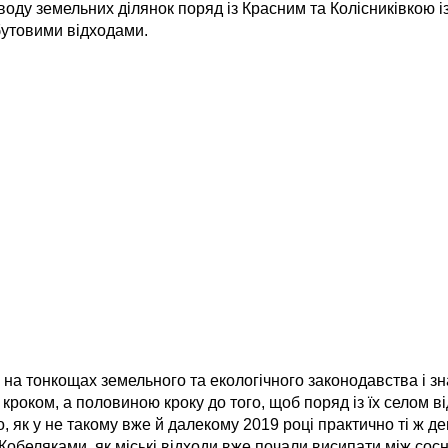
воду земельних ділянок поряд із Красним та Колісниківкою 
бутовими відходами.
 на тонкощах земельного та екологічного законодавства і з
 кроком, а половиною кроку до того, щоб поряд із їх селом 
, як у не такому вже й далекому 2019 році практично ті ж д
з Кобеляками, як міські відходи вже почали висипати між сос