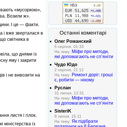
зивають «мусоркою»,
ова. Возили ж».
щини. І це — факти.
Останні коментарі
а і вже зверталася в
 що смітника в
Олег Романский
5 серпня, 01:33
Міфи про методи,
На тему:
віла, що днями із
які допомагають не сп’яніти
сну яму і закрити
Чудо Юдо
2 серпня, 21:12
Ремонт доріг: гроші
в і не вивозити на
На тему:
є, робити — нікому
Руслан
31 липня, 12:31
Міфи про методи,
На тему:
які допомагають не сп’яніти
SisteriK
ня листя і гілок.
8 липня, 15:11
Як підібрати
На тему:
і міністерства із
подарунок на 8 Березня