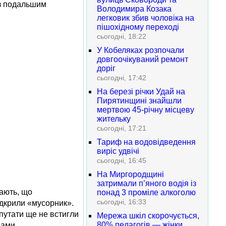
із подальшим
Володимира Козака
легковик збив чоловіка на
пішохідному переході
сьогодні, 18:22
У Кобеляках розпочали
довгоочікуваний ремонт
доріг
сьогодні, 17:42
На березі річки Удай на
Пирятинщині знайшли
мертвою 45-річну місцеву
жительку
сьогодні, 17:21
Тариф на водовідведення
виріс удвічі
сьогодні, 16:45
На Миргородщині
затримали п’яного водія із
нають, що
понад 3 проміле алкоголю
сьогодні, 16:33
відкрили «мусорник».
епутати ще не встигли
Мережа шкіл скорочується,
80% педагогів — жінки
нами.