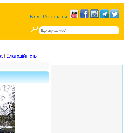
Вхід
|
Реєстрація
на
|
Благодійність