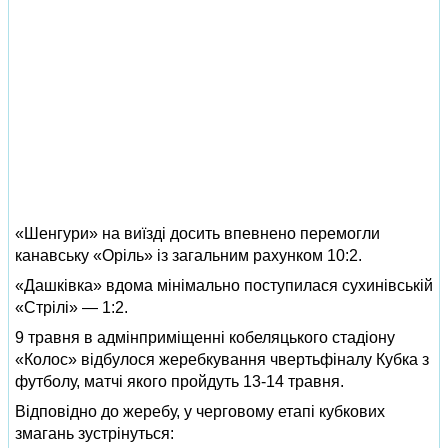
«Шенгури» на виїзді досить впевнено перемогли
канавську «Оріль» із загальним рахунком 10:2.
«Дашківка» вдома мінімально поступилася сухинівській
«Стрілі» — 1:2.
9 травня в адмінприміщенні кобеляцького стадіону
«Колос» відбулося жеребкування чвертьфіналу Кубка з
футболу, матчі якого пройдуть 13-14 травня.
Відповідно до жеребу, у черговому етапі кубкових
змагань зустрінуться: