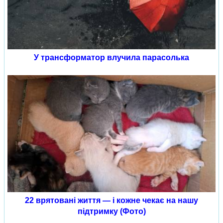
У трансформатор влучила парасолька
22 врятовані життя — і кожне чекає на нашу
підтримку (Фото)