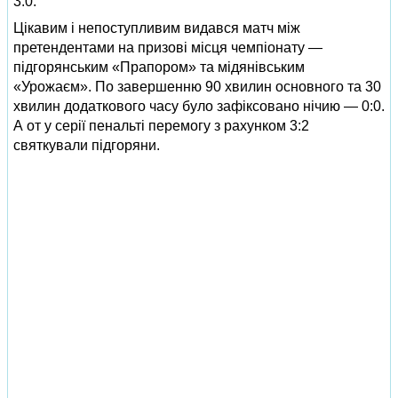
3:0.
Цікавим і непоступливим видався матч між
претендентами на призові місця чемпіонату —
підгорянським «Прапором» та мідянівським
«Урожаєм». По завершенню 90 хвилин основного та 30
хвилин додаткового часу було зафіксовано нічию — 0:0.
А от у серії пенальті перемогу з рахунком 3:2
святкували підгоряни.