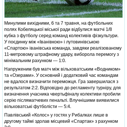
Минулими вихідними, 6 та 7 травня, на футбольних
полях Кобеляцької міської ради відбулися матчі 1/8
кубка з футболу серед команд колективів фізкультури.
У поєдинку між «Іванівкою» і лутовинівською
«Спартою» іванівська команда, завдяки реалізованому
11-метровому штрафному удару, виборола перемогу з
мінімальним рахунком — 1:0.
Напруженим був матч між вільховатським «Водником»
та «Озерами». У основний і додатковий час командам
не вдалося визначити переможця. Гра завершилася з
результатом 2:2. Відповідно до регламенту турніру, для
визначення учасника чвертьфіналу колективи пробили
серію післяматчевих пенальті. Влучнішими виявилися
вільховатські футболісти — 5:4.
Павлівський «Колос» у гостях у Рибалках лише в
другому таймі здолав місцевий «Спартак» з рахунком